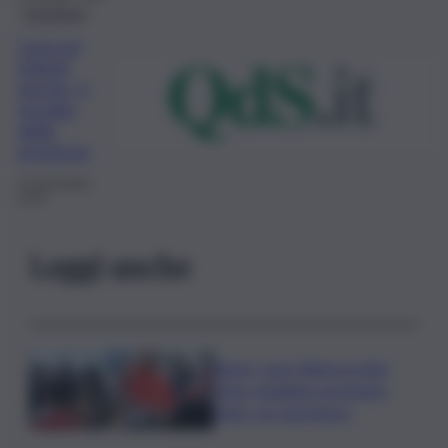
Istruzione
Licei ed
istituti
tecnici, il
riscatto
della
provincia
27 Novembre
2019
Leggi anche
Roma, Card. Reina su Spin
Time: sbagliato archiviare
tutto con sgombero