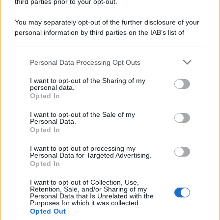
third parties prior to your opt-out.
You may separately opt-out of the further disclosure of your
personal information by third parties on the IAB’s list of
© 2026 | Ediservice s.r.l. 95126 Catania – Via Principe
downstream participants.
Nicola, 22 – P.IVA: 01153210875 – Cciaa Catania n.
Personal Data Processing Opt Outs
This information may also be disclosed by us to third parties
01153210875 – Quotidiano di Sicilia usufruisce dei
on the IAB’s List of Downstream Participants that may further
contributi di cui al D.lgs n. 70/2017
I want to opt-out of the Sharing of my
disclose it to other third parties.
personal data.
Opted In
I want to opt-out of the Sale of my
Personal Data.
Chi Siamo
Opted In
Fondazione Etica e Valori Marilù Tregua
Fondatore Carlo Alberto Tregua
Lavora con noi
I want to opt-out of processing my
Personal Data for Targeted Advertising.
Gerenza
Opted In
I want to opt-out of Collection, Use,
Retention, Sale, and/or Sharing of my
Personal Data that Is Unrelated with the
Purposes for which it was collected.
Opted Out
Scarica l’app