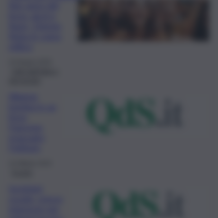
fine anno del
liceo: alcol a
fiumi, 15enne
finita in coma
etilico
19 Giugno 2025
Fatti dall’Italia e
dal mondo
Allarme
bomba in un
liceo
francese,
evacuato
l’istituto
16 Ottobre 2023
Scuola
Iscrizioni
scuola, cresce
interesse per