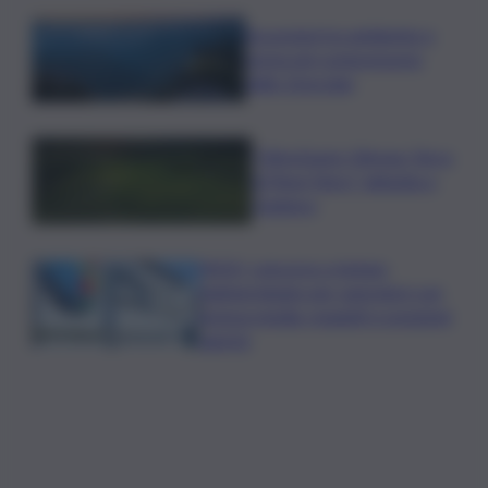
Escursioni tra ambiente e
storia nel comprensorio
dello Zoncolan
”OltreGusto Oltrepo Terra
di Pinot Nero” debutta a
Voghera
INGV, concorso a tempo
indeterminato per operatori con
licenza media: requisiti e posizioni
aperte