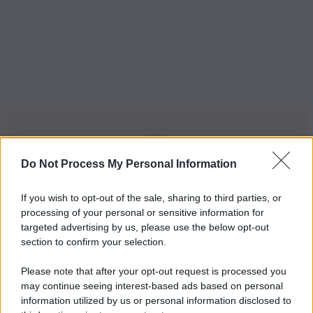
Do Not Process My Personal Information
Iscriviti alla nostra Newsletter
If you wish to opt-out of the sale, sharing to third parties, or
Iscriviti alla nostra newsletter per non perdere le ultime
processing of your personal or sensitive information for
novità
targeted advertising by us, please use the below opt-out
section to confirm your selection.
Iscriviti Ora
Please note that after your opt-out request is processed you
may continue seeing interest-based ads based on personal
information utilized by us or personal information disclosed to