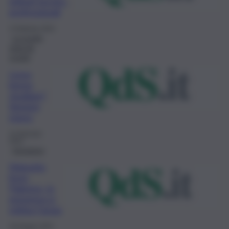
istituti tecnici-
professionali
4 Febbraio 2022
La scuola
vista da
scuola
Liceo
breve,
studiare?
Sempre
meno
12 Gennaio
2022
Istruzione
Maturità,
liceo
Palermo, in
presenza si
mitiga l’ansia
16 Giugno 2021