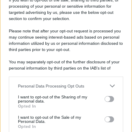
If you wish to opt-out of the sale, sharing to third parties, or
Iscriviti alla nostra newsletter per non perdere le ultime
processing of your personal or sensitive information for
novità
targeted advertising by us, please use the below opt-out
section to confirm your selection.
Iscriviti Ora
Please note that after your opt-out request is processed you
may continue seeing interest-based ads based on personal
information utilized by us or personal information disclosed to
third parties prior to your opt-out.
You may separately opt-out of the further disclosure of your
personal information by third parties on the IAB’s list of
© 2026 | Ediservice s.r.l. 95126 Catania – Via Principe
downstream participants.
Nicola, 22 – P.IVA: 01153210875 – Cciaa Catania n.
Personal Data Processing Opt Outs
This information may also be disclosed by us to third parties
01153210875 – Quotidiano di Sicilia usufruisce dei
on the IAB’s List of Downstream Participants that may further
contributi di cui al D.lgs n. 70/2017
I want to opt-out of the Sharing of my
disclose it to other third parties.
personal data.
Opted In
I want to opt-out of the Sale of my
Personal Data.
Chi Siamo
Opted In
Fondazione Etica e Valori Marilù Tregua