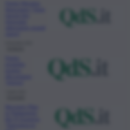
Ponte Messina,
Siracusano “Gioia
riavvio iter,
rinnovata
attenzione grandi
opere”
8 Dicembre 2022
Inchiesta
Ponte,
progetto
pronto,
discussione
“eterna”
7 Aprile 2021
Economia
Recovery Plan,
in Parlamento
lite Fi-Governo,
“Sud preso in