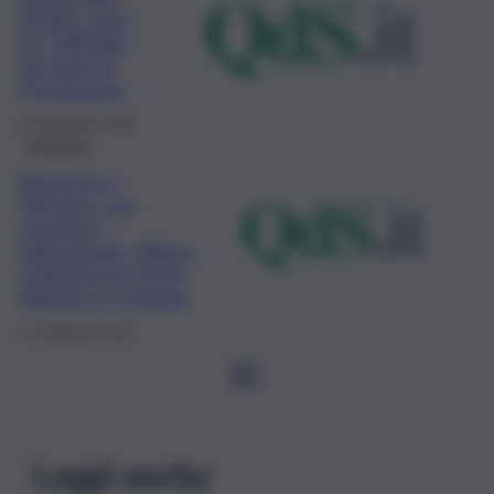
Stretto, quel
no “ufficiale”
da parte di
Provenzano
26 Settembre 2020
Inchiesta
Baracche a
Messina, una
vergogna
istituzionale. Ultima
chiamata per Stato,
Regione e Comune
12 Settembre 2020
1
2
Leggi anche