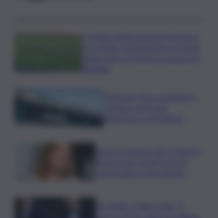
Il Catania elimina ai rigori il Vicenza
e si regala i trentaduesimi di Coppa
Italia contro il Parma: la cronaca e il
tabellino
Truffa del “finto carabiniere”,
catanese arrestato
all’aeroporto di Palermo
Verso le elezioni 2027, Palermo
in fermento: l’avanti tutta di
Varchi agita il centrodestra
Joe Biden, il figlio rivela: “Il
cancro di mio padre si è diffuso