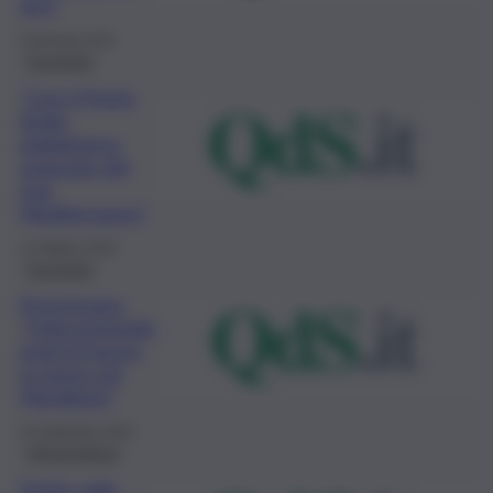
giro”
9 Gennaio 2021
Economia
“Con il Ponte,
Sicilia
piattaforma
avanzata del
mar
Mediterraneo”
14 Ottobre 2020
Economia
Provenzano,
“Ottocentomila
posti di lavoro
in meno nel
Meridione”
29 Settembre 2020
Infrastrutture
Ponte sullo