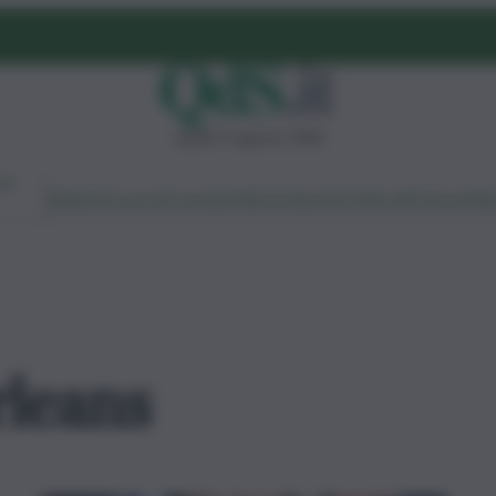
sabato 8 agosto 2026
Ambiente
Lavoro
Economia
Politica
Cultura
Dai Mercati
Podcast
Vid
rleans