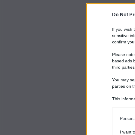
Do Not Pr
If you wish 
sensitive in
confirm your
Please note
based ads b
third parties
You may sepa
parties on t
This informa
Participants
Persona
I want t