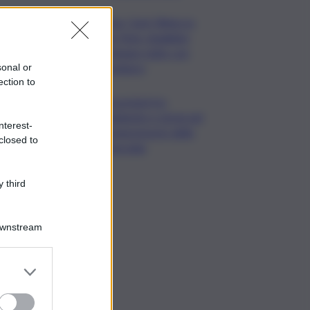
Roma, Card. Reina su
Spin Time: sbagliato
archiviare tutto con
sgombero
sonal or
ection to
Escursioni tra
ambiente e storia nel
nterest-
comprensorio dello
closed to
Zoncolan
 third
Downstream