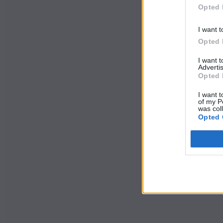
Opted 
I want t
Opted 
I want 
Advertis
Opted 
I want t
of my P
was col
Opted 