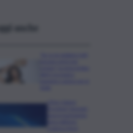
ggi anche
“Se ce ne andiamo tutti,
nessuno potrà mai
restare”, la storia di Alex
Allyfy tra musica,
passione e amore per la
Sicilia
L’Etna ‘chiama’,
Stromboli ‘risponde’:
nuova tracimazione
lavica dall’area
craterica Nord