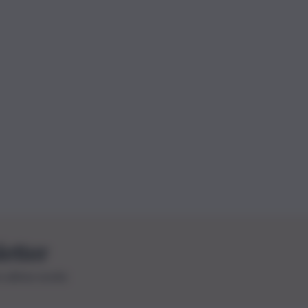
letter
le ultime novità