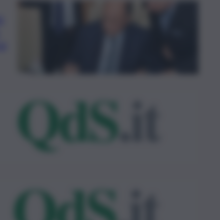
à
,
za