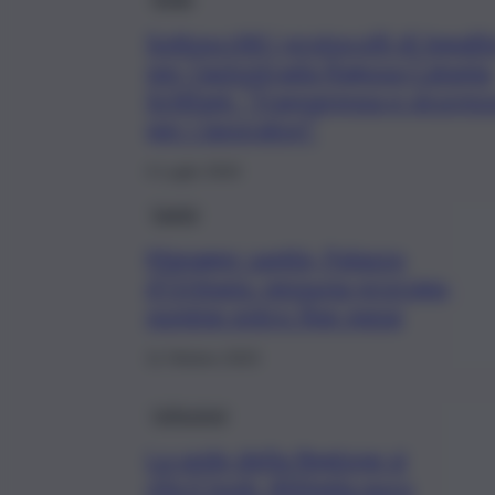
Sottoscritti i protocolli di legalit
per l’autostrada Ragusa-Catania
Schifani: “Trasparenza e sicurez
per i lavoratori”
4 Luglio 2024
Sanità
Manager sanità, Palazzo
d’Orléans: nessuna proroga,
nomine entro fine mese
11 Ottobre 2023
Istituzioni
La sede della Regione si
rifà il look: 400mila euro