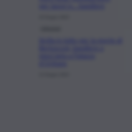
per lavori e… bandiere
19 Giugno 2023
Istituzioni
Sicilia in lutto per la morte di
Berlusconi, bandiere a
mezz’asta a Palazzo
d’Orléans
12 Giugno 2023