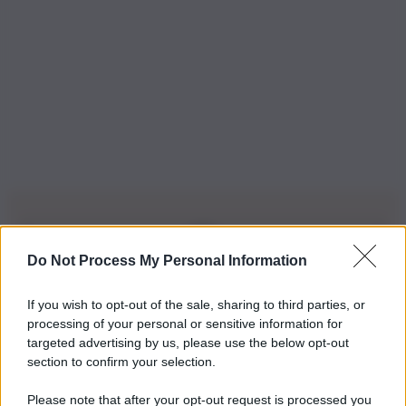
Do Not Process My Personal Information
Iscriviti alla nostra Newsletter
If you wish to opt-out of the sale, sharing to third parties, or
Iscriviti alla nostra newsletter per non perdere le ultime
processing of your personal or sensitive information for
novità
targeted advertising by us, please use the below opt-out
section to confirm your selection.
Iscriviti Ora
Please note that after your opt-out request is processed you