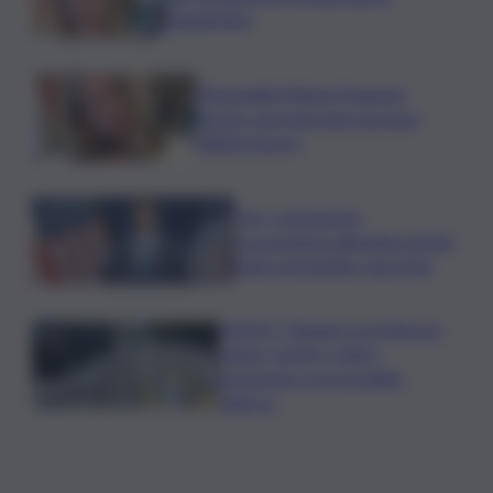
clandestina
Marcinella,Meloni: 8 agosto
presto sarà giornata europea
vittime lavoro
Usa, contrazione
occupazione allontana rischio
rialzo immediato tassi Fed
VIDEO | Taiwan e la minaccia
cinese, anche i civili si
preparano a un possibile
attacco