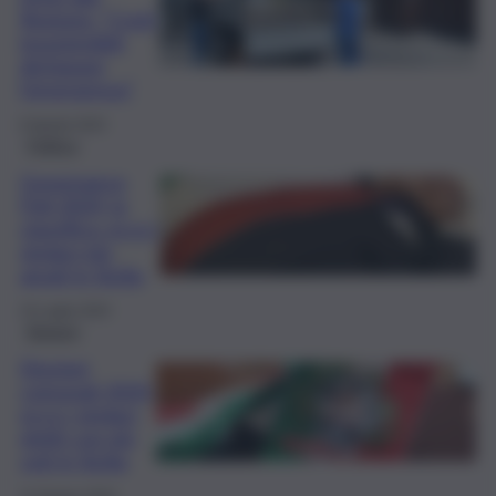
Regione: “Costi
insostenibili,
dichiarare
l’emergenza”
6 Agosto 2024
Politica
Governance
Poll 2024, la
classifica: ecco i
sindaci più
amati in Sicilia
15 Luglio 2024
Elezioni
Elezioni
comunali 2024,
ecco i sindaci
eletti con più
voti in Sicilia