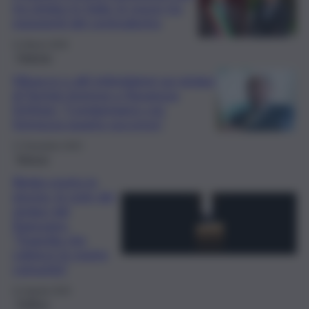
tra sindaci in Italia: le nozze tra
esponenti del centrodestra
11 Marzo 2026
Palermo
Minacce e atti intimidatori sui sindaci
di Termini Imerese e Ravanusa,
Schifani: “Condanniamo con
fermezza quanto successo”
17 Dicembre 2025
Ragusa
Bimbo morto in
piscina, le note dei
sindaci del
Ragusano:
“Tragedia che
colpisce le nostre
comunità”
21 Agosto 2025
Politica