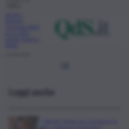
11 Giugno 2024
Politica
NOMI |
Elezioni
comunali 2024,
ecco tutti i
sindaci eletti in
Sicilia
11 Giugno 2024
1
2
Leggi anche
Migranti, Meloni: non c’è spazio in Ue
per chi alimenta immigrazione