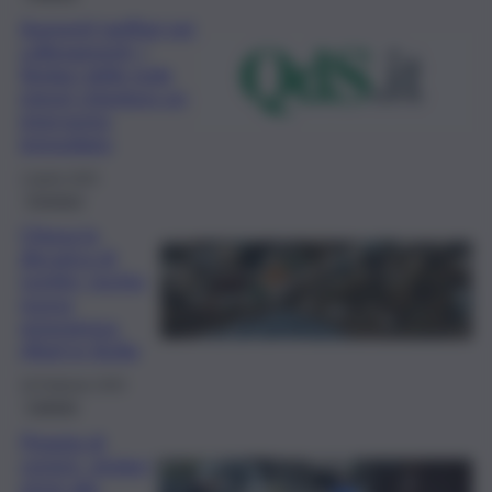
Aumenti tariffari nei
collegamenti, i
Sindaci delle isole
minori chiedono un
intervento
immediato
1 Aprile 2025
Cronaca
Chiusa la
discarica di
Lentini, rischio
nuova
emergenza
rifiuti in Sicilia
18 Febbraio 2025
Catania
Pioggia di
cenere, sindaci
etnei alla