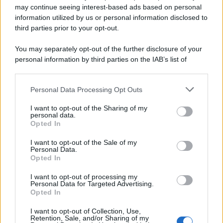
may continue seeing interest-based ads based on personal
information utilized by us or personal information disclosed to
third parties prior to your opt-out.
You may separately opt-out of the further disclosure of your
personal information by third parties on the IAB’s list of
© 2026 | Ediservice s.r.l. 95126 Catania – Via Principe
downstream participants.
Nicola, 22 – P.IVA: 01153210875 – Cciaa Catania n.
Personal Data Processing Opt Outs
This information may also be disclosed by us to third parties
01153210875 – Quotidiano di Sicilia usufruisce dei
on the IAB’s List of Downstream Participants that may further
contributi di cui al D.lgs n. 70/2017
I want to opt-out of the Sharing of my
disclose it to other third parties.
personal data.
Opted In
I want to opt-out of the Sale of my
Personal Data.
Chi Siamo
Opted In
Fondazione Etica e Valori Marilù Tregua
Fondatore Carlo Alberto Tregua
Lavora con noi
I want to opt-out of processing my
Personal Data for Targeted Advertising.
Gerenza
Opted In
I want to opt-out of Collection, Use,
Retention, Sale, and/or Sharing of my