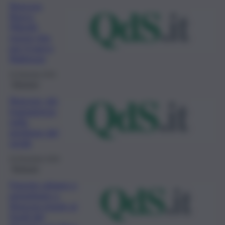
Siracusa,
Bosco
Minniti,
nuova vita
per il parco
Robinson
15 Gennaio 2021
Siracusa
Siracusa, più
trasparenza
nella
gestione del
verde
24 Dicembre 2020
Siracusa
Foreste urbane e
periurbane a
Siracusa grazie ai
fondi del