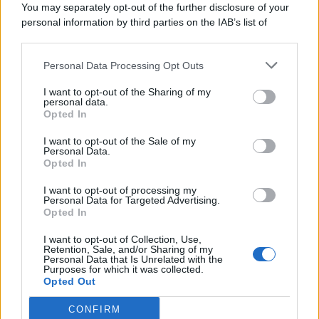
You may separately opt-out of the further disclosure of your
personal information by third parties on the IAB’s list of
© 2026 | Ediservice s.r.l. 95126 Catania – Via Principe
downstream participants.
Nicola, 22 – P.IVA: 01153210875 – Cciaa Catania n.
Personal Data Processing Opt Outs
This information may also be disclosed by us to third parties
01153210875 – Quotidiano di Sicilia usufruisce dei
on the IAB’s List of Downstream Participants that may further
contributi di cui al D.lgs n. 70/2017
I want to opt-out of the Sharing of my
disclose it to other third parties.
personal data.
Opted In
I want to opt-out of the Sale of my
Personal Data.
Chi Siamo
Opted In
Fondazione Etica e Valori Marilù Tregua
Fondatore Carlo Alberto Tregua
Lavora con noi
I want to opt-out of processing my
Personal Data for Targeted Advertising.
Gerenza
Opted In
I want to opt-out of Collection, Use,
Retention, Sale, and/or Sharing of my
Personal Data that Is Unrelated with the
Purposes for which it was collected.
Opted Out
Scarica l’app
CONFIRM