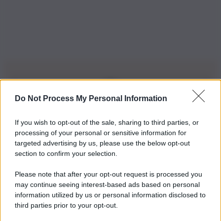
Do Not Process My Personal Information
Iscriviti alla nostra Newsletter
If you wish to opt-out of the sale, sharing to third parties, or
Iscriviti alla nostra newsletter per non perdere le ultime
processing of your personal or sensitive information for
novità
targeted advertising by us, please use the below opt-out
section to confirm your selection.
Iscriviti Ora
Please note that after your opt-out request is processed you
may continue seeing interest-based ads based on personal
information utilized by us or personal information disclosed to
third parties prior to your opt-out.