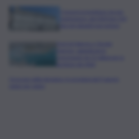
I Governi promettono ma non
mantengono: dal 2020 ben 550
decreti attuativi non emessi
Porti di Palermo e Termini
Imerese, aggiudicata la
concessione da 15 milioni per la
gestione dei rifiuti
Oroscopo della domenica, le previsioni del 9 agosto
segno per segno