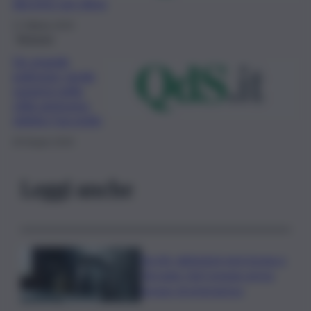
decreto sul clima
17 Ottobre 2019
Siracusa
Un grande
polmone verde
sorgerà nella
città aretusea:
siglato l’accordo
26 Giugno 2019
Leggi anche
Siccità, abitazioni senz’acqua a
Terrasini. Dal Comune arriva
bypass di emergenza