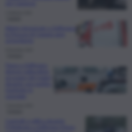
nel Catanese
1 Febbraio 2026
Catania
Atlete intossicate a Zafferana:
la Procura di Catania apre
un’inchiesta
8 Dicembre 2025
Cronaca
Paura a Zafferana,
diverse pallavoliste
accusano dei malori
durante una partita:
trasferite in
ospedale
7 Dicembre 2025
Cronaca
Controlli a raffica durante
l’Ottobrata a Zafferana Etnea: