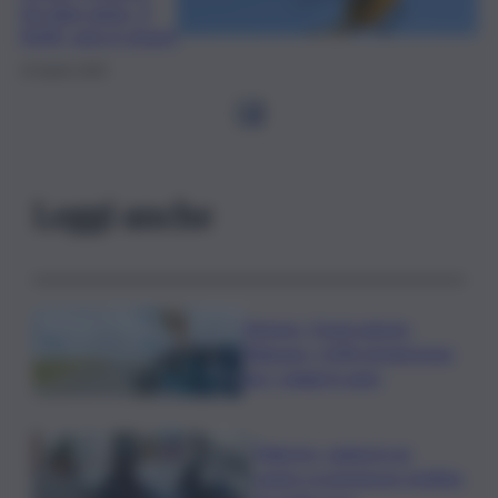
tra due auto: 3
feriti, uno è grave
15 Aprile 2025
1
2
Leggi anche
Turismo, Osservatorio
Telepass: +20% di interesse
per i viaggi in auto
Palermo, rapina in un
centro scommesse: bottino