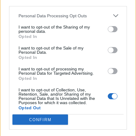
© 2026 | Ediservice s.r.l. 95126 Catania – Via Principe
downstream participants.
Nicola, 22 – P.IVA: 01153210875 – Cciaa Catania n.
Personal Data Processing Opt Outs
This information may also be disclosed by us to third parties
01153210875 – Quotidiano di Sicilia usufruisce dei
on the IAB’s List of Downstream Participants that may further
contributi di cui al D.lgs n. 70/2017
I want to opt-out of the Sharing of my
disclose it to other third parties.
personal data.
Opted In
I want to opt-out of the Sale of my
Personal Data.
Chi Siamo
Opted In
Fondazione Etica e Valori Marilù Tregua
Fondatore Carlo Alberto Tregua
Lavora con noi
I want to opt-out of processing my
Personal Data for Targeted Advertising.
Gerenza
Opted In
I want to opt-out of Collection, Use,
Retention, Sale, and/or Sharing of my
Personal Data that Is Unrelated with the
Purposes for which it was collected.
Opted Out
Scarica l’app
CONFIRM
Privacy Policy
Preferenze Privacy