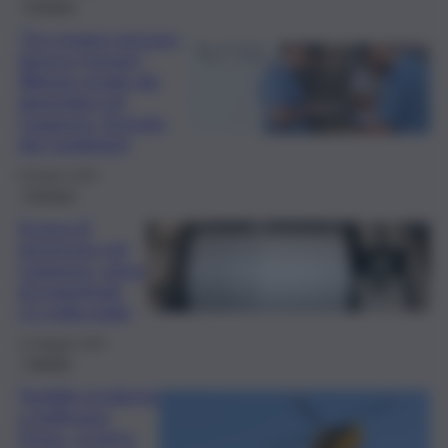
Cronaca
“Ero troppo nervoso,
dovevo fumare”,
48enne evade dai
domiciliari nel
Catanese: fermato
dai Carabinieri
8 Giugno 2025
Cronaca
Scossa di
terremoto nel
Catanese: sisma
di magnitudo
2.1 nella notte
12 Maggio 2025
Catania
Terribile incidente
a Zafferana
Etnea, scontro