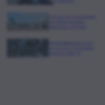
da 5mila euro
Eruzione Etna, voli ripristinati
con effetto immediato
all’aeroporto di Catania
Mondiali Wakeboard: primo
oro è azzurro, Noa Gualtieri
campione Under 14