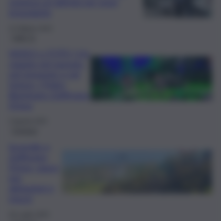
sospesa un’attività per gravi
irregolarità
15 Ottobre 2025
QdS Tv
VIDEO e FOTO | Un
viaggio nel passato,
nel presente e nel
futuro: i Finley
illuminano Zafferana
Etnea
3 Agosto 2025
Cronaca
Incendio a
Zafferana
Etnea, paura
per
abitazioni e
mezzi
26 Luglio 2025