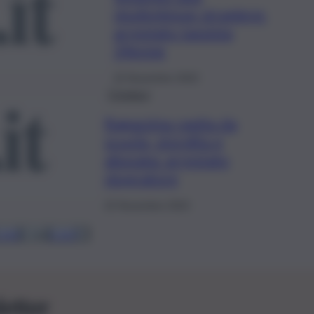
studentesse straniere:
arrestato tassista
34enne
22 Novembre 2022
Cronaca
Ragazzina rapita da
scuola, stordita e
abusata: arrestato
stupratore
22 Novembre 2022
.165
2.166
2.167
…
letter