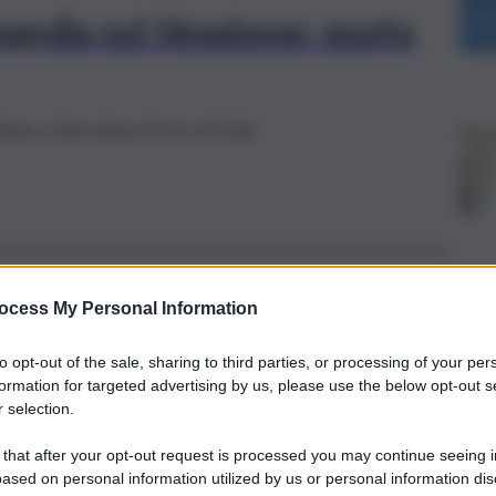
ragedia nel Messinese: morto
cidente a Barcellona Pozzo di Gotto
ocess My Personal Information
Cronaca
to opt-out of the sale, sharing to third parties, or processing of your per
Modifica una Toyota e la
formation for targeted advertising by us, please use the below opt-out s
rende simile a una
 selection.
Ferrari: denunciato
 that after your opt-out request is processed you may continue seeing i
ased on personal information utilized by us or personal information dis
23 Novembre 2022