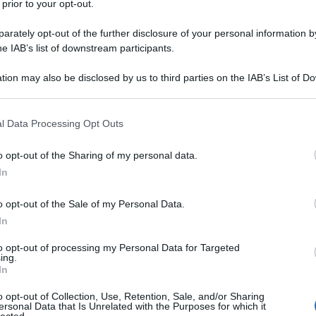
 prior to your opt-out.
meteo
rately opt-out of the further disclosure of your personal information by
Maltempo in Sicilia, forti
he IAB’s list of downstream participants.
venti, temporali e
tion may also be disclosed by us to third parties on the IAB’s List of 
mareggiate: disagi
 that may further disclose it to other third parties.
sull’isola
l Data Processing Opt Outs
23 Novembre 2022
Cronaca
o opt-out of the Sharing of my personal data.
In
Maltempo: Coldiretti, sale
conto danni nei campi e sulle
o opt-out of the Sale of my Personal Data.
coste, 6 mld da inizio 2022
In
23 Novembre 2022
to opt-out of processing my Personal Data for Targeted
ing.
In
Cronaca
o opt-out of Collection, Use, Retention, Sale, and/or Sharing
ersonal Data that Is Unrelated with the Purposes for which it
Mafia a Palermo, duro
lected.