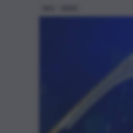
FATTI
METEO