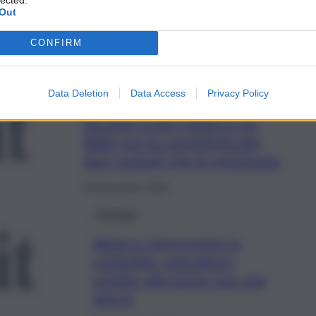
colpo ai boss del pizzo: 20
Out
condannati, nomi e foto
CONFIRM
23 Novembre 2022
Cronaca
Data Deletion
Data Access
Privacy Policy
Incontri a luci rosse in un
B&B con la complicità dei
due coniugi che lo gestivano
23 Novembre 2022
Cronaca
Attacco improvviso in
comunità, operatore
colpito alla testa con una
pietra