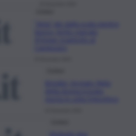
23 Novembre 2022
Cronaca
“Vola” giù dalla scala mentre
lavora, ferito operaio
47enne: trasferito al
Cannizzaro
23 Novembre 2022
Cronaca
Brindisi, fermato figlio
della donna trovata
morta in cella frigorifera
22 Novembre 2022
Cronaca
Violentò due