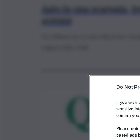
Auto in una scarpata, t
40enne
Per il 40enne non c'è stato nulla da fare. L'in
6 Agosto 2026, 13:08
Do Not Pr
If you wish 
sensitive in
confirm your
Please note
based ads b