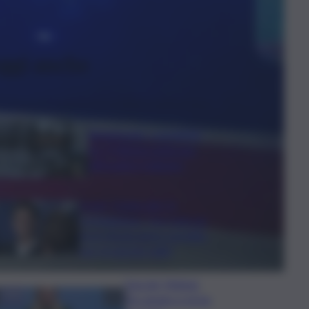
ggi anche
Bitdefender: popolarità
de L’Odissea usata per
diffondere malware
Covid, ‘Conte-day’ in
commissione: “non sono un
eroe ma un uomo corretto,
non troverete nulla”
Guccini, Meloni:
l’ho amato e mi ha