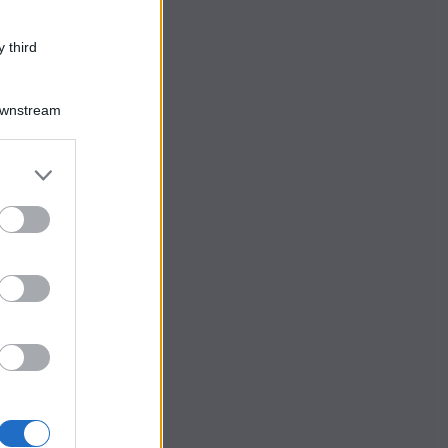
 third
Downstream