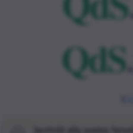
1
…
2
Iscriviti alla nostra News