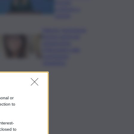
formato,
continuerò a
cantarlo
Palermo, l’operazione
Varchi è anche nel
Sottogoverno:
D’Alessandro nella
commissione
Urbanistica
sonal or
ection to
nterest-
closed to