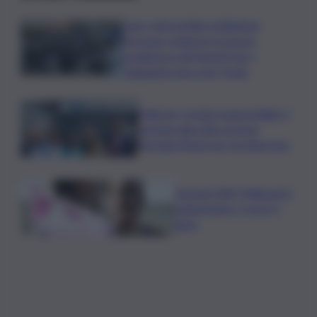
Caro voli in Sicilia, la Regione
proroga i rimborsi: la nuova
scadenza e gli importi per i
viaggiatori da e per l’Isola
Palermo, il molo trapezoidale si
avvicina alla città: al via la
fermata Amat per tre linee bus
Europei Tuffi, Pellacani è
pokerissimo: 5 ori in 5
gare