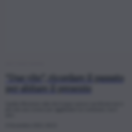
Lib(e)ri di pensare
“Due vite”, ricordare il passato
per abitare il presente
Quella riflessione sulla vita troppo spesso sacrificata non è
più solo una cornice per agghindare un contenuto, ma è
anzi…
4 Novembre 2021, 04:15