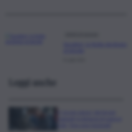
Lib(e)ri di pensare
Savatteri, la Sicilia declinata
al plurale
8 Luglio 2021
Leggi anche
Il “circolo vizioso” dei tirocini
regionali, la denuncia di Lauria al
QdS: “Non sono funzionali”