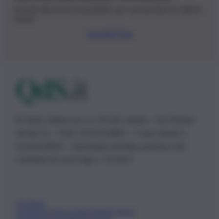
Iscriviti alla nostra newsletter per non perdere le ultime
novità
Iscriviti Ora
© 2026 | Ediservice s.r.l. 95126 Catania – Via Principe
Nicola, 22 – P.IVA: 01153210875 – Cciaa Catania n.
01153210875 – Quotidiano di Sicilia usufruisce dei
contributi di cui al D.lgs n. 70/2017
Chi Siamo
Fondazione Etica e Valori Marilù Tregua