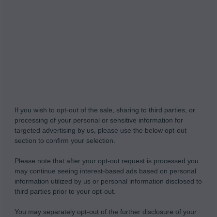
Do Not Process My Personal Information
If you wish to opt-out of the sale, sharing to third parties, or
processing of your personal or sensitive information for
targeted advertising by us, please use the below opt-out
section to confirm your selection.
Please note that after your opt-out request is processed you
may continue seeing interest-based ads based on personal
information utilized by us or personal information disclosed to
third parties prior to your opt-out.
You may separately opt-out of the further disclosure of your