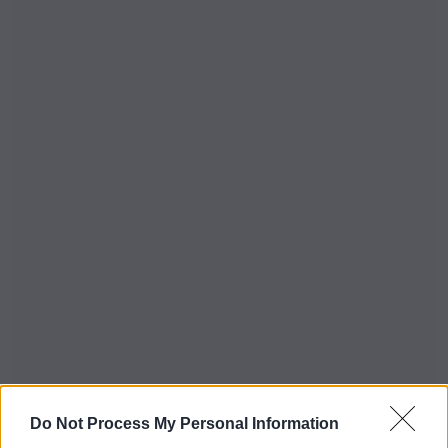
Do Not Process My Personal Information