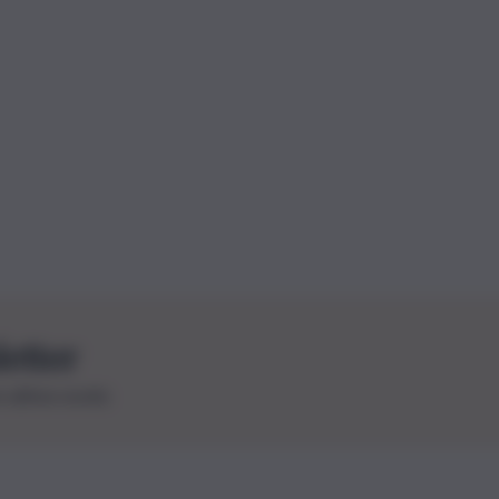
letter
le ultime novità