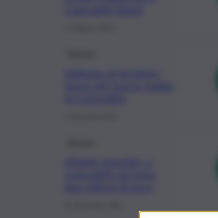
Canicattini Bagni
7 Febbraio 2022
Siracusa
Volgono al termine i
lavori del nuovo stadio
di Canicattini
1 Dicembre 2021
Siracusa
Alloggi popolari, a
Canicattini servono
due milioni di euro
12 Novembre 2021