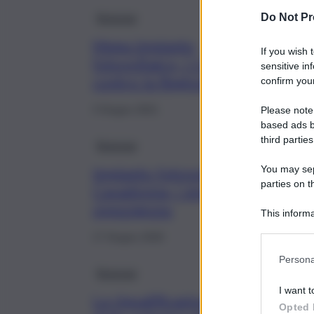
Siracusa
Do Not Pr
Mega impianto
If you wish 
fotovoltaico, i Comuni
sensitive in
contro la Regione
confirm your
3 Giugno 2021
Please note
based ads b
third parties
Siracusa
You may sepa
Impianto fotovoltaico a
parties on t
Cavadonna, i sindaci si
oppongono
This informa
Participants
17 Giugno 2020
Persona
Siracusa
I want t
La riqualificazione
Opted 