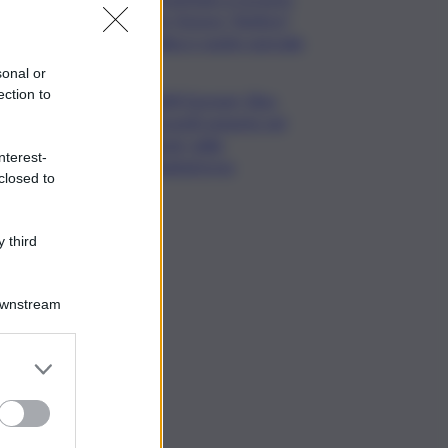
film Totorici “Ketticé”,
Bellucci ospite speciale
sonal or
ection to
Tuffi Europei, Elisa
Cosetti argento nel
‘volo’ dalla
nterest-
piattaforma
closed to
 third
Downstream