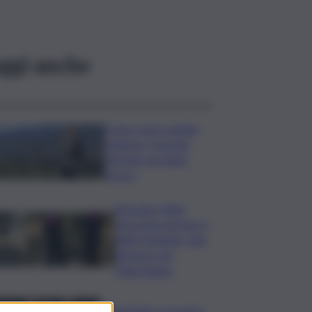
ggi anche
Il vino rosso cambia
stagione, Grassini:
d’estate servitelo
fresco
Bruciano rifiuti
pericolosi nel parco
delle Madonie, due
denunce nel
Palermitano
Presentato a Locarno