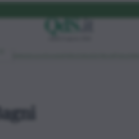
sabato 8 agosto 2026
Ambiente
Lavoro
Economia
Politica
Cultura
Dai Mercati
Podcast
Vid
Bagni