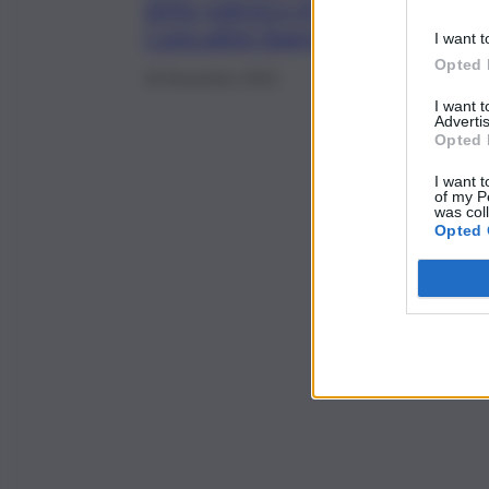
della palestra di
Canicattini Bagni
I want t
Opted 
26 Novembre 2019
I want 
Advertis
Opted 
I want t
of my P
was col
Opted 