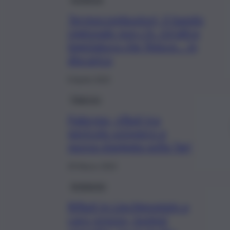
Termocombustori, il bando
regionale non c’è. Un’altra
legislatura che finisce… in
discarica
8 Aprile 2022
Palermo
Palermo, rifiuti tra
pericolo sciopero e
nuova stangata sulla Tari
29 Marzo 2022
Ambiente
Rifiuti in Liechtenstein a
caro prezzo, ipotesi