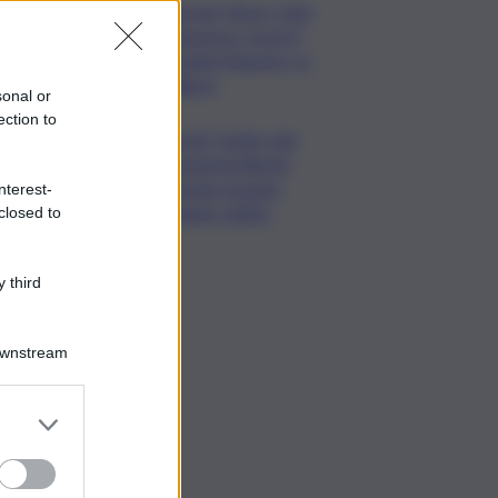
Guccini, Vasco: Ciao
Francesco, tu eri il
grande Maestro, io
l’allievo
sonal or
ection to
Covid, Conte: mai
commessi illeciti,
potete scavare
nterest-
quanto volete
closed to
 third
Downstream