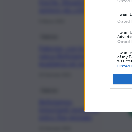
fosche. Situazione
Opted 
sempre più critica
I want t
Opted 
5 Marzo 2021
I want 
Palermo
Advertis
Opted 
Palermo, con la sesta
I want t
vasca Bellolampo
of my P
was col
guadagna sei mesi
Opted 
23 Gennaio 2021
Palermo
Bellolampo,
importanti novità già
entro fine gennaio
15 Gennaio 2021