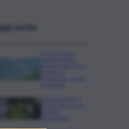
ggi anche
Etna e Stromboli,
registrata doppia
attività eruttiva: allerta
arancione su
Fontanarossa, cosa sta
succedendo
Vendemmia 2026, R.
Toscana riduce le rese
di quattro
Denominazioni