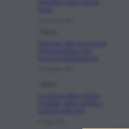
smentita, ma il rischio
resta
12 Novembre 2021
Palermo
Palermo, Rap tra cumuli
d’immondizia e una
nuova organizzazione
28 Settembre 2021
Palermo
La mossa della Giunta
Orlando nella partita a
scacchi sulla Tari
5 Giugno 2021