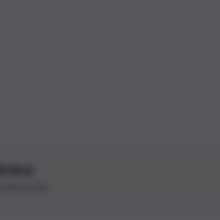
letter
le ultime novità