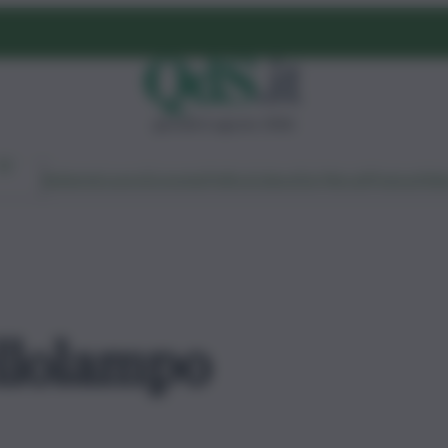
giovedì 6 agosto 2026
Ambiente
Lavoro
Economia
Politica
Cultura
Dai Mercati
Podcast
Vid
ellolampo