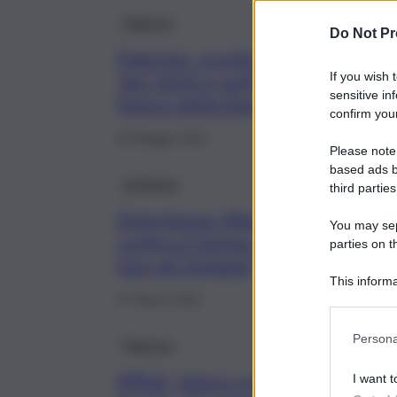
Palermo
Do Not Pr
Palermo, scontro su Pef
Tari 2020 e sull’incerto
If you wish 
sensitive in
futuro della Rap
confirm your
20 Maggio 2021
Please note
based ads b
Inchiesta
third parties
Emergenza rifiuti, corsa
You may sepa
contro il tempo per
parties on t
fare gli impianti
This informa
Participants
27 Marzo 2021
Persona
Palermo
Rifiuti, futuro a tinte
I want t