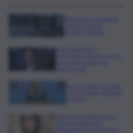
Bitdefender: popolarità de
L’Odissea usata per
diffondere malware
Covid, ‘Conte-day’ in
commissione: “non sono un eroe
ma un uomo corretto, non
troverete nulla”
Guccini, Meloni: l’ho amato
e mi ha formato, continuerò
a cantarlo
Palermo, l’operazione Varchi è
anche nel Sottogoverno:
D’Alessandro nella commissione