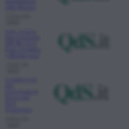
finanziamenti
della Regione
23 Giugno 2020
Lavoro
Istat, a marzo
disoccupazione
all’8,4%, ma è
boom di inattivi:
+301mila unità
1 Maggio 2020
Lavoro
In Sicilia la più
alta
percentuale di
lavoro part
time
involontario
20 Marzo 2020
Lavoro