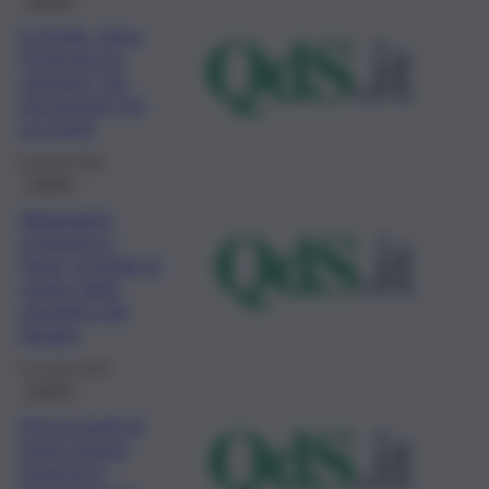
In Sicilia, dopo
l’emergenza
sanitaria, più
pensionati che
occupati
6 Agosto 2020
Lavoro
Abbandoni
scolastici e
Neet, la Sicilia ai
vertici della
classifica del
disagio
14 Luglio 2020
Lavoro
Disoccupati di
lunga durata,
ripartono i