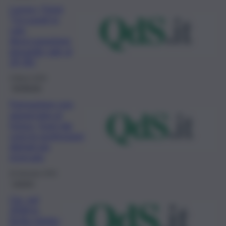
Lavoro, l’Istat
“Occupati in
calo,
disoccupazione
giovanile sale al
29,3%”
4 Marzo 2020
Inchiesta
Formazione non
agganciata al
futuro, fuori dai
corsi le professioni
digitali più
ricercate
25 Gennaio 2020
Lavoro
Cig, nel
2018 in
Sicilia ridotto