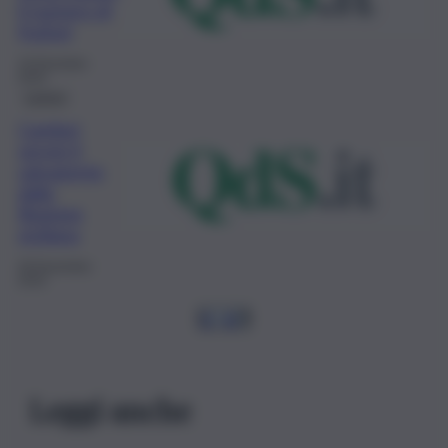
il numero di
fruitori
10 Dicembre
2019
Lavoro
Cantieri
servizi il
salvagente
dalla
Regione
siciliana
28 Novembre
2019
1
…
6
7
Leggi anche