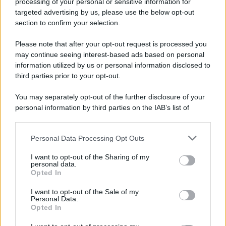
processing of your personal or sensitive information for
novità
targeted advertising by us, please use the below opt-out
section to confirm your selection.
Iscriviti Ora
Please note that after your opt-out request is processed you
may continue seeing interest-based ads based on personal
information utilized by us or personal information disclosed to
third parties prior to your opt-out.
You may separately opt-out of the further disclosure of your
personal information by third parties on the IAB’s list of
© 2026 | Ediservice s.r.l. 95126 Catania – Via Principe
downstream participants.
Nicola, 22 – P.IVA: 01153210875 – Cciaa Catania n.
Personal Data Processing Opt Outs
This information may also be disclosed by us to third parties
01153210875 – Quotidiano di Sicilia usufruisce dei
on the IAB’s List of Downstream Participants that may further
contributi di cui al D.lgs n. 70/2017
I want to opt-out of the Sharing of my
disclose it to other third parties.
personal data.
Opted In
I want to opt-out of the Sale of my
Personal Data.
Chi Siamo
Opted In
Fondazione Etica e Valori Marilù Tregua
Fondatore Carlo Alberto Tregua
Lavora con noi