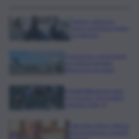
Palermo, rapina in un
centro scommesse: bottino
da 5mila euro
Eruzione Etna, voli ripristinati
con effetto immediato
all’aeroporto di Catania
Mondiali Wakeboard: primo
oro è azzurro, Noa Gualtieri
campione Under 14
Dalla Sicilia a Roma, politici in
ferie tra urgenze e progetti