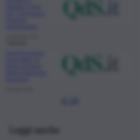
incentivi a
cittadini e Pmi
che consumano
l’energia
autoprodotta
16 Settembre 2020
Ambiente
Fonti di energia
rinnovabile, in
Sicilia un terzo
della produzione
lombarda
30 Giugno 2020
1
…
3
4
Leggi anche