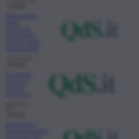
22 Gennaio 2022
Inchiesta
Rinnovabili in
Sicilia,
burocrazia
blocca tutto,
obiettivi 2030
irraggiungibili
7 Gennaio 2022
Editoriale
Decarboni
zzare con
energie
del futuro
28 Dicembre
2021
Ambiente
Rinnovabili e
decarbonizzazion
e al centro del