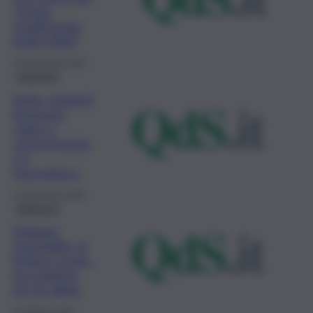
“Forum
QualEnergia
Sicilia 2020”
14 Novembre 2020
Ambiente
Sicilia, impianti
integrano
solare a
concentrazion
e e
fotovoltaico
11 Novembre 2020
Ambiente
Sviluppo
sostenibile, la
Sicilia è verde…
ma soltanto
per la rabbia
15 Ottobre 2020