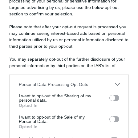
processing of your personal or sensitive information for
novità
targeted advertising by us, please use the below opt-out
section to confirm your selection.
Iscriviti Ora
Please note that after your opt-out request is processed you
may continue seeing interest-based ads based on personal
information utilized by us or personal information disclosed to
third parties prior to your opt-out.
You may separately opt-out of the further disclosure of your
personal information by third parties on the IAB’s list of
© 2026 | Ediservice s.r.l. 95126 Catania – Via Principe
downstream participants.
Nicola, 22 – P.IVA: 01153210875 – Cciaa Catania n.
Personal Data Processing Opt Outs
This information may also be disclosed by us to third parties
01153210875 – Quotidiano di Sicilia usufruisce dei
on the IAB’s List of Downstream Participants that may further
contributi di cui al D.lgs n. 70/2017
I want to opt-out of the Sharing of my
disclose it to other third parties.
personal data.
Opted In
I want to opt-out of the Sale of my
Personal Data.
Chi Siamo
Opted In
Fondazione Etica e Valori Marilù Tregua
Fondatore Carlo Alberto Tregua
Lavora con noi