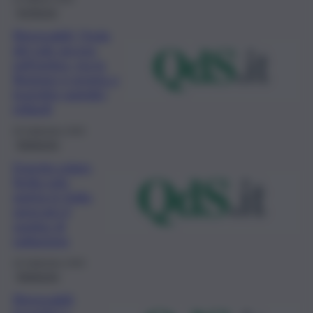
Inchiesta
Rinnovabili, l’Isola
del sole ancora
nell’ombra, ma la
Regione è pronta a
investire quindici
miliardi
29 Settembre 2020
Ambiente
Energia solare,
Sicilia solo
quinta in Italia,
sprecato il
surplus di
radiazione
18 Settembre 2020
Ambiente
Rinnovabili,