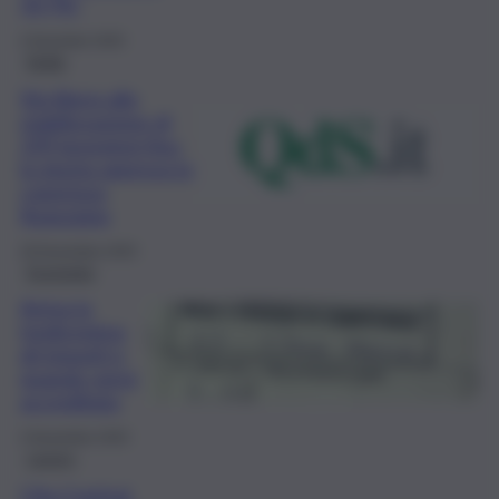
50,7%”
4 Dicembre 2025
Sicilia
Via libera alla
stabilizzazione di
259 lavoratori Asu,
la giunta approva la
copertura
finanziaria
29 Novembre 2025
Economia
Arriva la
tredicesima:
gli importi e
quando verrà
accreditata
4 Novembre 2025
Lavoro
Cifa-Confsal,