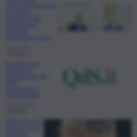
sottoscritto l’Accordo
economico
integrativo del
contratto ICT:
diverse le
innovazioni in vista
11 Marzo 2025
Economia
Pensioni, ecco
quali sono i
lavoratori che dal
2025
percepiranno
cifre più basse
6 Dicembre 2024
Economia
Tutti i bonus di
dicembre per i
lavoratori