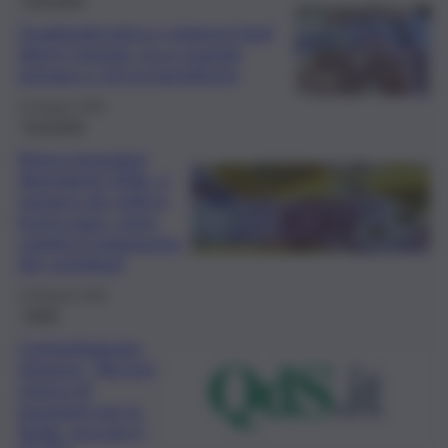
Quattordicesima e rimborsi Irpef
dietro l’angolo: ecco quando
arrivano e chi ne beneficerà
12 Giugno 2026
Economia
Bonus lavoratori
dipendenti 2026, ci
saranno più soldi in
busta paga: come
cambia il pagamento
dei contributi
3 Febbraio 2026
Sicilia
Confartigianato
Imprese: “Record
storico di
lavoratori per la
Sicilia, toccato il