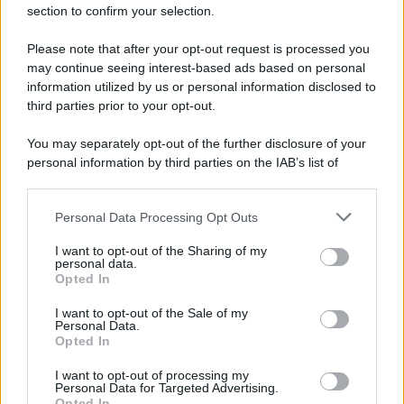
section to confirm your selection.
Iscriviti Ora
Please note that after your opt-out request is processed you
may continue seeing interest-based ads based on personal
information utilized by us or personal information disclosed to
third parties prior to your opt-out.
You may separately opt-out of the further disclosure of your
personal information by third parties on the IAB’s list of
© 2026 | Ediservice s.r.l. 95126 Catania – Via Principe
downstream participants.
Nicola, 22 – P.IVA: 01153210875 – Cciaa Catania n.
Personal Data Processing Opt Outs
This information may also be disclosed by us to third parties
01153210875 – Quotidiano di Sicilia usufruisce dei
on the IAB’s List of Downstream Participants that may further
contributi di cui al D.lgs n. 70/2017
I want to opt-out of the Sharing of my
disclose it to other third parties.
personal data.
Opted In
I want to opt-out of the Sale of my
Personal Data.
Chi Siamo
Opted In
Fondazione Etica e Valori Marilù Tregua
Fondatore Carlo Alberto Tregua
Lavora con noi
I want to opt-out of processing my
Personal Data for Targeted Advertising.
Gerenza
Opted In