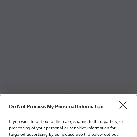
Do Not Process My Personal Information
Iscriviti alla nostra Newsletter
If you wish to opt-out of the sale, sharing to third parties, or
Iscriviti alla nostra newsletter per non perdere le ultime
processing of your personal or sensitive information for
novità
targeted advertising by us, please use the below opt-out