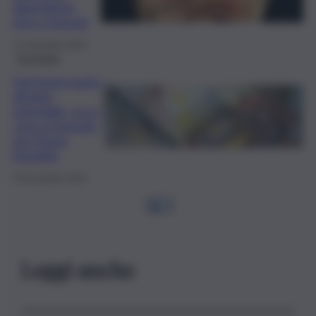
dipendenti:
info e importi
27 Novembre 2024
Economia
Dai buoni pasto
all’auto
aziendale, ecco
cosa si intende
per fringe
benefits
20 Novembre 2024
1
2
…
Leggi anche