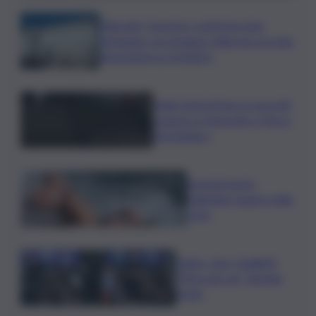
Migranti, Governo conferma stop
Schengen con Spagna: Italia non accetta
imposizioni su frontiere
Sogin: bene Arera su acconti
sospesi su Deposito e Parco
Tecnologico
Europei nuoto,
Paltrinieri quarto nella
3 km
Calcio, Juve, Spalletti:
“Mercato ok”, domani
l’Inter