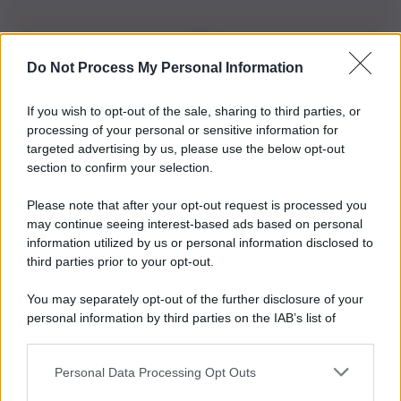
Do Not Process My Personal Information
Iscriviti alla nostra Newsletter
If you wish to opt-out of the sale, sharing to third parties, or
Iscriviti alla nostra newsletter per non perdere le ultime
processing of your personal or sensitive information for
novità
targeted advertising by us, please use the below opt-out
section to confirm your selection.
Iscriviti Ora
Please note that after your opt-out request is processed you
may continue seeing interest-based ads based on personal
information utilized by us or personal information disclosed to
third parties prior to your opt-out.
You may separately opt-out of the further disclosure of your
personal information by third parties on the IAB’s list of
© 2026 | Ediservice s.r.l. 95126 Catania – Via Principe
downstream participants.
Nicola, 22 – P.IVA: 01153210875 – Cciaa Catania n.
Personal Data Processing Opt Outs
This information may also be disclosed by us to third parties
01153210875 – Quotidiano di Sicilia usufruisce dei
on the IAB’s List of Downstream Participants that may further