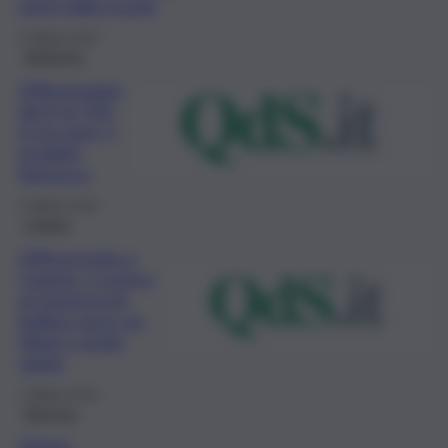
parte dalla scuola
4 Ottobre 2019
Ambiente
Differenziata
dal 9 al 75%
in tre anni, il
modello
Ramacca
4 Ottobre 2019
Catania
Differenziata a
Catania, è guerra
ai trasgressori,
bollino rosso sui
rifiuti e multe
salate
1 Ottobre 2019
Messina
Effetto