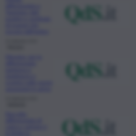
differenziata a
Taormina: dati
positivi e centinaia
di evasori che
escono dall’ombra
25 Settembre 2019
Messina
Messina, per la
differenziata
partenza a
singhiozzo e
scontro sulle nuove
assunzioni in arrivo
24 Settembre 2019
Ambiente
Raccolta
differenziata di
carta e cartone è
la Sicilia la