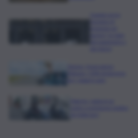
Quando arriva
l’assegno di
inclusione ad
agosto? Le date
del pagamento e
dei rinnovi
Turismo, Osservatorio
Telepass: +20% di interesse
per i viaggi in auto
Palermo, rapina in un
centro scommesse: bottino
da 5mila euro