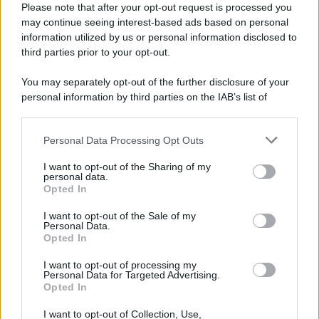
Please note that after your opt-out request is processed you
may continue seeing interest-based ads based on personal
information utilized by us or personal information disclosed to
third parties prior to your opt-out.
You may separately opt-out of the further disclosure of your
personal information by third parties on the IAB’s list of
© 2026 | Ediservice s.r.l. 95126 Catania – Via Principe
downstream participants.
Nicola, 22 – P.IVA: 01153210875 – Cciaa Catania n.
Personal Data Processing Opt Outs
This information may also be disclosed by us to third parties
01153210875 – Quotidiano di Sicilia usufruisce dei
on the IAB’s List of Downstream Participants that may further
contributi di cui al D.lgs n. 70/2017
I want to opt-out of the Sharing of my
disclose it to other third parties.
personal data.
Opted In
I want to opt-out of the Sale of my
Personal Data.
Chi Siamo
Opted In
Fondazione Etica e Valori Marilù Tregua
Fondatore Carlo Alberto Tregua
Lavora con noi
I want to opt-out of processing my
Personal Data for Targeted Advertising.
Gerenza
Opted In
I want to opt-out of Collection, Use,