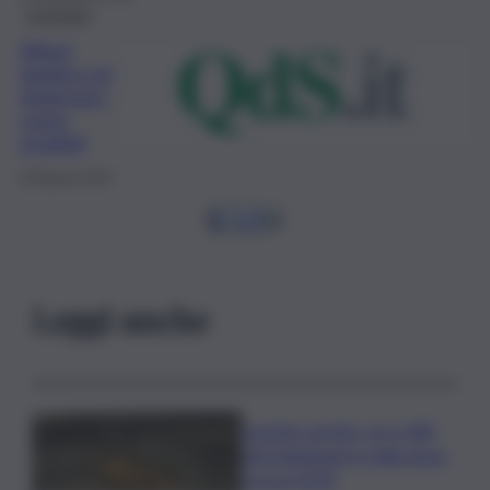
Consumo
Rifiuti
elettrici ed
elettronici,
come
smaltirli
28 Agosto 2019
1
…
17
18
Leggi anche
Caretta caretta, circa 280
nidi individuati in Italia dopo
record 2025