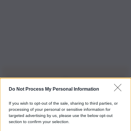
Do Not Process My Personal Information
Iscriviti alla nostra Newsletter
If you wish to opt-out of the sale, sharing to third parties, or
Iscriviti alla nostra newsletter per non perdere le ultime
processing of your personal or sensitive information for
novità
targeted advertising by us, please use the below opt-out
section to confirm your selection.
Iscriviti Ora