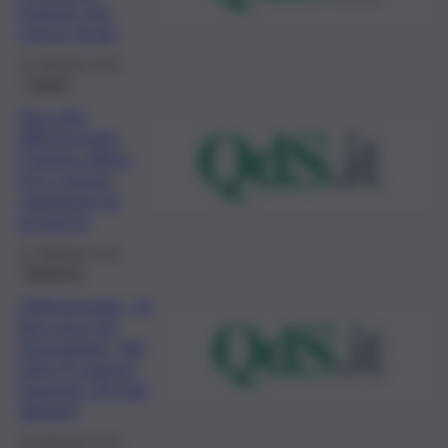
regione che
cresce di più
24 Settembre 2019
Catania
Raccolta
differenziata,
Catania ultima
tra i comuni
capoluogo di
provincia
11 Settembre 2019
Ambiente
Differenziata, c’è
ben poco da
festeggiare. Nei
primi 9 comuni
neanche 30 mila
abitanti
10 Settembre 2019