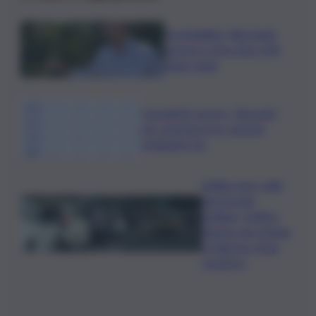
Sostenibilità, Villa Sandi:
sensori e IA in oltre 200
ettari vitati
Consulenti Lavoro: “Bussola”
per orientarsi tra i sistemi
retributivi Ue
Bollino nero sulle
autostrade
siciliane, traffico
intenso da Catania
a Palermo: Anas
monitora