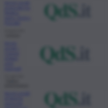
Servizi sociali,
protocollo tra
Modica,
Ispica, Scicli e
Pozzallo
25 Agosto 2021
Inchiesta
Servizi
sociali: i
Comuni
siciliani
sono
ingessati
15 Luglio 2021
Pubblica
amministrazione
Servizi sociali,
al Nord la
spesa per