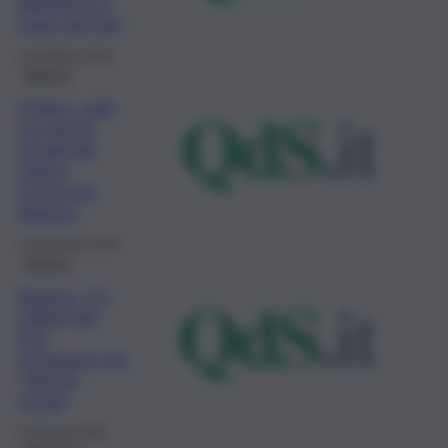
abitante è il
triplo del Sud
24 Febbraio 2021
Ragusa
Online i dati
sui servizi
sociali del
Libero
Consorzio
Ragusa
10 Dicembre 2020
Ragusa
Ragusa, 2,2
milioni dal
Pon
Inclusione per
i Servizi
sociali
24 Giugno 2020