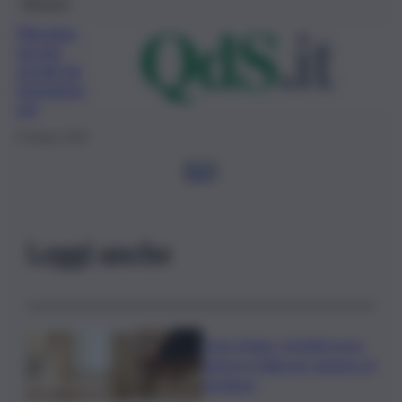
Messina
Messina,
servizi
sociali da
riorganizz
are
6 Giugno 2020
1
2
3
Leggi anche
Case rifugio, la Sicilia tra le
prime in Italia per numero di
strutture