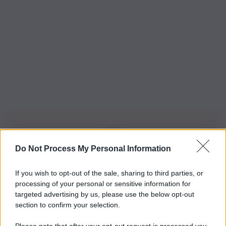
Do Not Process My Personal Information
Iscriviti alla nostra Newsletter
If you wish to opt-out of the sale, sharing to third parties, or
Iscriviti alla nostra newsletter per non perdere le ultime
processing of your personal or sensitive information for
novità
targeted advertising by us, please use the below opt-out
section to confirm your selection.
Iscriviti Ora