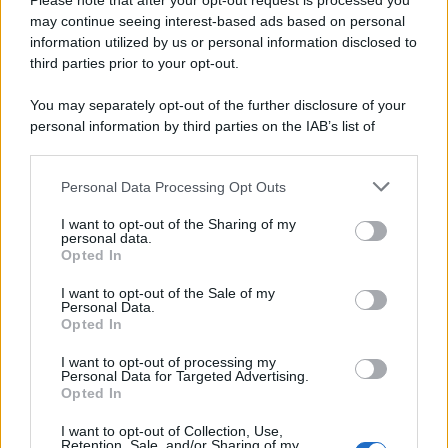
Please note that after your opt-out request is processed you
may continue seeing interest-based ads based on personal
information utilized by us or personal information disclosed to
third parties prior to your opt-out.
You may separately opt-out of the further disclosure of your
personal information by third parties on the IAB’s list of
© 2026 | Ediservice s.r.l. 95126 Catania – Via Principe
downstream participants.
Nicola, 22 – P.IVA: 01153210875 – Cciaa Catania n.
Personal Data Processing Opt Outs
This information may also be disclosed by us to third parties
01153210875 – Quotidiano di Sicilia usufruisce dei
on the IAB’s List of Downstream Participants that may further
contributi di cui al D.lgs n. 70/2017
I want to opt-out of the Sharing of my
disclose it to other third parties.
personal data.
Opted In
I want to opt-out of the Sale of my
Personal Data.
Chi Siamo
Opted In
Fondazione Etica e Valori Marilù Tregua
Fondatore Carlo Alberto Tregua
Lavora con noi
I want to opt-out of processing my
Personal Data for Targeted Advertising.
Gerenza
Opted In
I want to opt-out of Collection, Use,
Retention, Sale, and/or Sharing of my