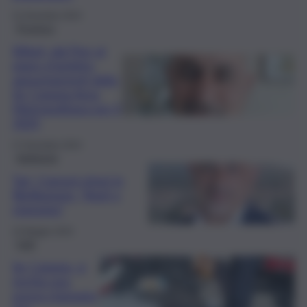
31 Dicembre 2024
Province
Rifiuti, dal Pnrr al
piano d’ambito:
appuntamenti della
Srr Catania Area
Metropolitana per il
2025
27 Dicembre 2024
Ambiente
Tari, Comuni etnei in
fibrillazione: “Aiuti o
stangata”
24 Maggio 2024
Fatti
Srr Catania, si
rischia una
nuova stangata