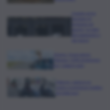
Quando arriva
l’assegno di
inclusione ad
agosto? Le date
del pagamento e
dei rinnovi
Turismo, Osservatorio
Telepass: +20% di interesse
per i viaggi in auto
Palermo, rapina in un
centro scommesse: bottino
da 5mila euro