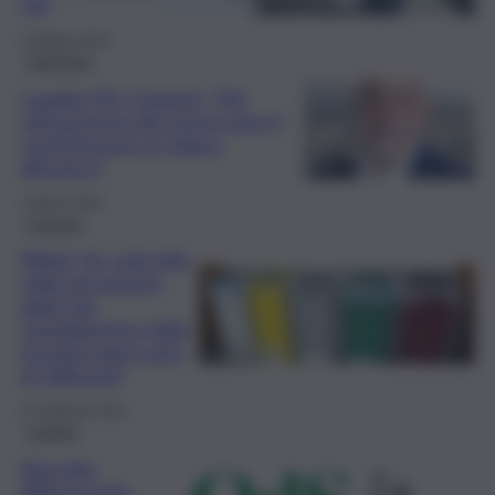
Tari
4 Maggio 2024
Intervista
Laudani (Srr Catania): “Ma
sull’aumento dei prezzi pesa il
conferimento in Italia e
all’estero”
1 Marzo 2024
Cronaca
Rifiuti, Srr coinvolte
nella riscossione
della Tari:
l’ampliamento delle
funzioni dopo anni
di fallimenti
12 Febbraio 2024
Catania
Raccolta
differenziata