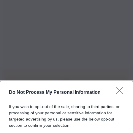
Do Not Process My Personal Information
Iscriviti alla nostra Newsletter
If you wish to opt-out of the sale, sharing to third parties, or
Iscriviti alla nostra newsletter per non perdere le ultime
processing of your personal or sensitive information for
novità
targeted advertising by us, please use the below opt-out
section to confirm your selection.
Iscriviti Ora