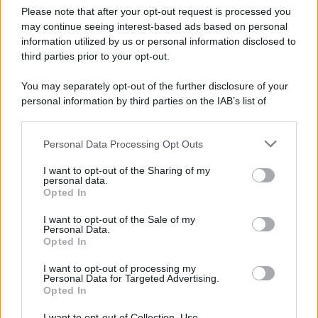
Please note that after your opt-out request is processed you
may continue seeing interest-based ads based on personal
information utilized by us or personal information disclosed to
third parties prior to your opt-out.
You may separately opt-out of the further disclosure of your
personal information by third parties on the IAB’s list of
© 2026 | Ediservice s.r.l. 95126 Catania – Via Principe
downstream participants.
Nicola, 22 – P.IVA: 01153210875 – Cciaa Catania n.
Personal Data Processing Opt Outs
This information may also be disclosed by us to third parties
01153210875 – Quotidiano di Sicilia usufruisce dei
on the IAB’s List of Downstream Participants that may further
contributi di cui al D.lgs n. 70/2017
I want to opt-out of the Sharing of my
disclose it to other third parties.
personal data.
Opted In
I want to opt-out of the Sale of my
Personal Data.
Chi Siamo
Opted In
Fondazione Etica e Valori Marilù Tregua
Fondatore Carlo Alberto Tregua
Lavora con noi
I want to opt-out of processing my
Personal Data for Targeted Advertising.
Gerenza
Opted In
I want to opt-out of Collection, Use,