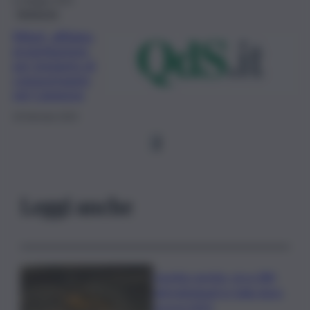
11 Maggio 2023
Ambiente
Rifiuti, affidata
progettazione
per impianto di
compostaggio
nel Catanese
18 Gennaio 2023
1
Leggi anche
Caretta caretta, circa 280
nidi individuati in Italia dopo
record 2025