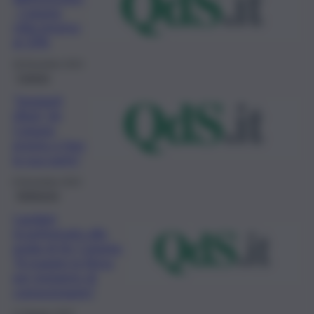
, Catania
città intorno
al 33%
28 Dicembre 2023
Catania
“Impianti
rifiuti, Srr
Catania
pronta a fare
la sua parte”
8 Novembre 2023
Ambiente
Laudani
riconfermato alla
guida di Srr Catania:
“A maggio la firma
per impianto di
compostaggio”