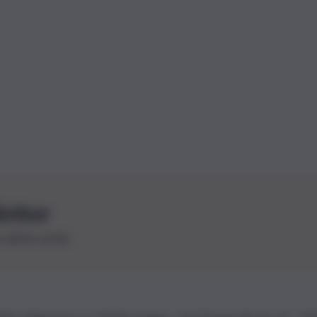
letter
le ultime novità