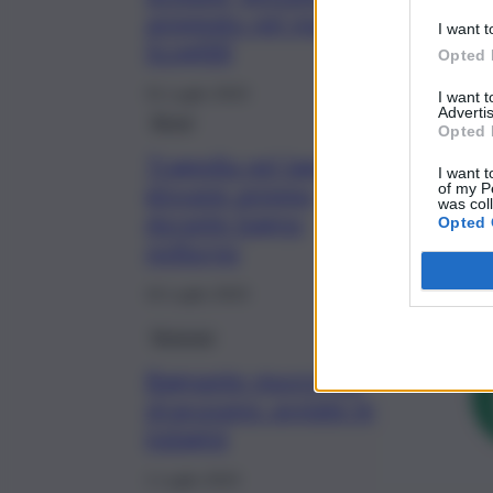
annegato nel mare di
I want t
Scoglitti
Opted 
31 Luglio 2023
I want 
Advertis
Brevi
Opted 
Tragedia nel lago,
I want t
giovane annega
of my P
was col
durante bagno
Opted 
notturno
16 Luglio 2023
Siracusa
Bagnante muore nel
siracusano: avviate le
indagini
1 Luglio 2023