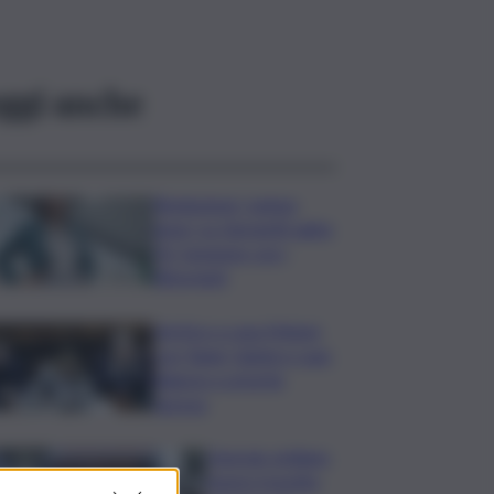
ggi anche
Risoluzione ‘campo
largo’ su Giorgetti agita
Pd, tensione con i
Riformisti
Vertice a casa Meloni
con Tajani, Salvini e Lupi:
bilancio e priorità
ripresa
Operaio siciliano
muore travolto