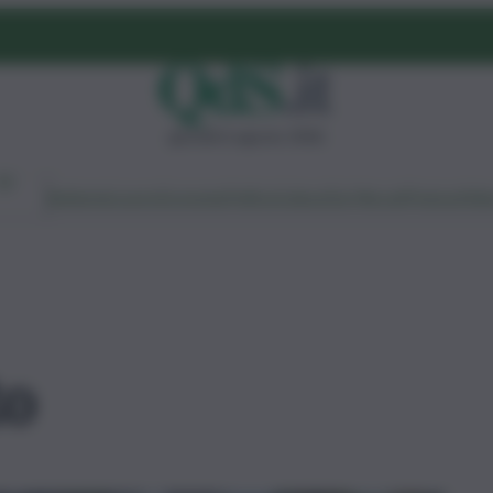
giovedì 6 agosto 2026
Ambiente
Lavoro
Economia
Politica
Cultura
Dai Mercati
Podcast
Vid
to