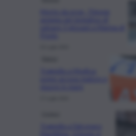
Morto da eroe, 70enne
annega nel tentativo di
salvare 3 giovani a Marina di
Priolo
23 Luglio 2024
Ragusa
Tragedia a Modica:
uomo accusa malore e
muore in mare
17 Luglio 2024
Cronaca
Tragedia a Falconara
Marittima, 12enne si