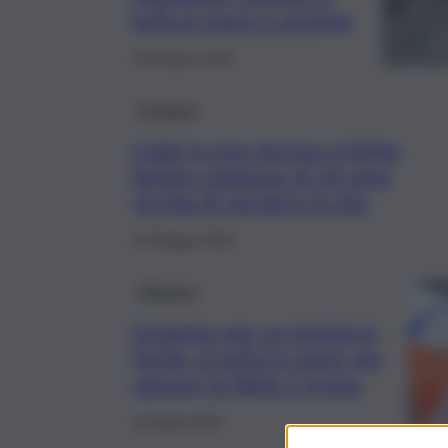
tuffa in mare e annega
29 Giugno 2024
Cronaca
Cade in una piscina a Malta,
bimbo catanese di sei anni
rischia di perdere la vita
19 Maggio 2024
Palermo
Dramma per un turista in
Sicilia, si tuffa in mare per
salvare la figlia: è grave
11 Aprile 2024