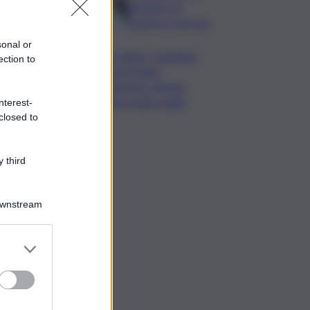
da lastre di
marmo a Carrara
sonal or
Banco Bpm, Castagna:
ection to
Agricole Italia?
Valuteremo, ritengo
fusione molto solida
nterest-
closed to
 third
Downstream