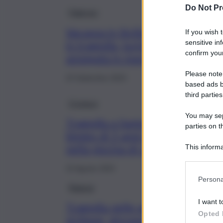
Do Not Pr
Palermo
Vacanza in Sicilia finisce
If you wish 
sensitive in
in tragedia, turista
confirm your
annegata in mare
Please note
23 Settembre 2023
based ads b
third parties
Cronaca
You may sepa
Tragedia a Santa Venerina,
parties on t
bimbo di 3 anni annega
nella piscina di casa
This informa
Participants
15 Agosto 2023
Persona
Ragusa
I want t
Tragedia nelle acque
Opted 
siciliane, giovane