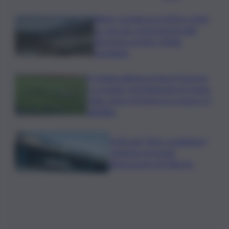
Rifiuti, in Sicilia tra il 2024 e 2025
un calo dei conferimenti nelle
discariche di oltre 50mila
tonnellate
Il Catania elimina ai rigori il Vicenza
e si regala i trentaduesimi di Coppa
Italia contro il Parma: la cronaca e il
tabellino
Truffa del “finto carabiniere”,
catanese arrestato
all’aeroporto di Palermo