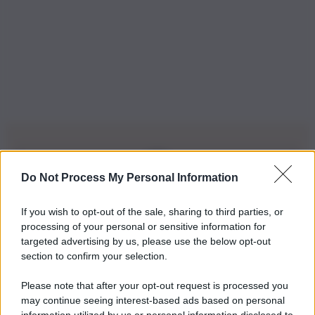
Do Not Process My Personal Information
Iscriviti alla nostra Newsletter
If you wish to opt-out of the sale, sharing to third parties, or
Iscriviti alla nostra newsletter per non perdere le ultime
processing of your personal or sensitive information for
novità
targeted advertising by us, please use the below opt-out
section to confirm your selection.
Iscriviti Ora
Please note that after your opt-out request is processed you
may continue seeing interest-based ads based on personal