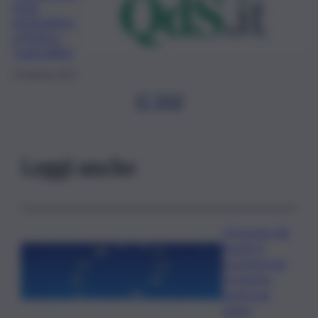
ento
energetico
a Ferla e
Canicattini
8 Febbraio 2023
1
…
3
4
5
Leggi anche
Oroscopo del
lunedì, le
previsioni del
10 agosto
segno per
segno