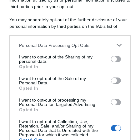
information utilized by us or personal information disclosed to
third parties prior to your opt-out.
You may separately opt-out of the further disclosure of your
personal information by third parties on the IAB’s list of
© 2026 | Ediservice s.r.l. 95126 Catania – Via Principe
downstream participants.
Nicola, 22 – P.IVA: 01153210875 – Cciaa Catania n.
Personal Data Processing Opt Outs
This information may also be disclosed by us to third parties
01153210875 – Quotidiano di Sicilia usufruisce dei
on the IAB’s List of Downstream Participants that may further
contributi di cui al D.lgs n. 70/2017
I want to opt-out of the Sharing of my
disclose it to other third parties.
personal data.
Opted In
I want to opt-out of the Sale of my
Personal Data.
Chi Siamo
Opted In
Fondazione Etica e Valori Marilù Tregua
Fondatore Carlo Alberto Tregua
Lavora con noi
I want to opt-out of processing my
Personal Data for Targeted Advertising.
Gerenza
Opted In
I want to opt-out of Collection, Use,
Retention, Sale, and/or Sharing of my
Personal Data that Is Unrelated with the
Purposes for which it was collected.