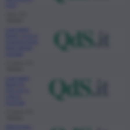
sport
4 Marzo 2023
Siracusa
Canicattini
Bagni, al via la
manutenzione
degli alloggi
popolari
25 Febbraio 2023
Siracusa
Canicattini
Bagni fa
rete per la
cultura
musicale
15 Febbraio 2023
Siracusa
Efficientam