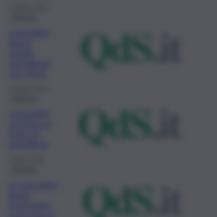
31 Marzo 2023
Siracusa
Canicattini
Bagni,
stretta
sull’abband
ono rifiuti
15 Marzo 2023
Siracusa
Canicattini,
via libera al
Piano di
riequilibrio
8 Marzo 2023
Siracusa
A Canicattini
Bagni
l’inclusione
passa per lo