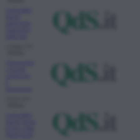
Canicattini
Bagni,
approvato
l’aumento
della Tari
11 Maggio 2023
Siracusa
Depurazion
e acque,
novità per
il
Siracusano
29 Aprile 2023
Siracusa
Canicattini
Bagni, torna
la luce sulla
Maremonti