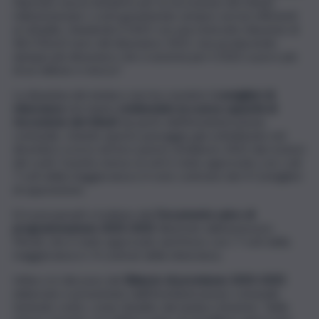
rilanciato nuove iniziative per la riscossione dei tributi,
ridimensionato i costi garantendo sempre servizi efficienti
ai cittadini, chiudendo il 2022 con una notevole riduzione di
462.356,62 euro del disavanzo 2021, non producendo
dunque più disavanzo che si assesta per il 2022 a poco più
di un milione e mezzo”.
La disamina del sindaco non ha convinto
i consiglieri di
minoranza
che hanno
evidenziato la scarsa capacità di
riscossione dei tributi
da parte dell’Amministrazione
comunale, citando questo passaggio già sottolineato nel
dicembre scorso nel loro parere al bilancio 2022 dai revisori
dei conti. Il punto messo ai voti è stato approvato con i soli
7 voti della maggioranza e il voto contrario dei 4 Consiglieri
di opposizione.
Si è poi passati a trattare del
Documento unico di
programmazione 2023-2025
, illustrato dall’assessore
Miceli, che è stato approvato anch’esso con i 7 voti della
maggioranza e i 4 contrari della minoranza.
Infine si è discusso del
Bilancio di previsione 2023-2025
elaborato e presentato dall’Amministrazione comunale
tenendo conto, come ribadito dal sindaco Amenta, “delle