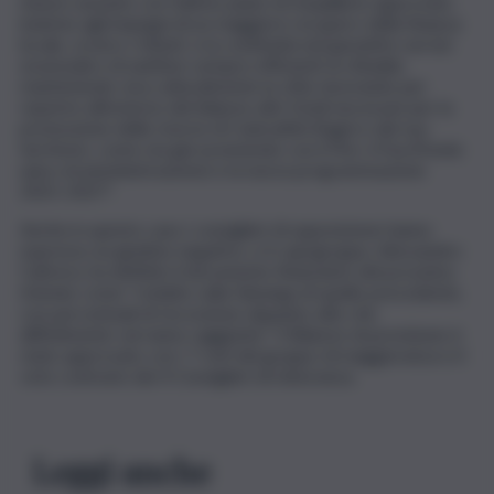
misure assunte con l’ultimo piano di riequilibrio approvato
insieme agli impegni di un maggiore recupero della finanza
locale, ovvero i tributi, e la continuità nel garantire servizi
essenziali e di welfare sempre efficienti ai cittadini,
mantenendo viva culturalmente la città, lavorando per
reperire all’esterno del bilancio altri fondi necessari per la
promozione delle risorse di Canicattini Bagni e del suo
territorio, come sta già avvenendo con il Pnrr, il Fua (Fondo
unico di amministrazione) e la nuova programmazione
2021-2027”.
Anche in questo caso i consiglieri di opposizione hanno
espresso un giudizio negativo, e il capogruppo, Alessandro
Cultrera, ha definito il documento finanziario del prossimo
triennio come “redatto sulla falsariga di quello precedente,
con percentuali di riscossione alquanto alte che
difficilmente verranno raggiunte”. Il Bilancio di previsione è
stato approvato con i 7 voti del gruppo di maggioranza e il
voto contrario dei 4 Consiglieri di minoranza.
Leggi anche