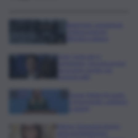
Bitdefender: popolarità de
L’Odissea usata per
diffondere malware
Covid, ‘Conte-day’ in
commissione: “non sono un eroe
ma un uomo corretto, non
troverete nulla”
Guccini, Meloni: l’ho amato
e mi ha formato, continuerò
a cantarlo
Palermo, l’operazione Varchi è
anche nel Sottogoverno: