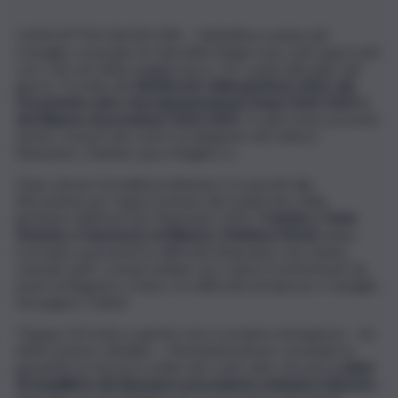
CANICATTINI BAGNI (SR) – Nell’ultima seduta del
Consiglio comunale di Canicattini Bagni sono stati approvati,
con i soli voti della maggioranza, i tre i punti all’ordine del
giorno. Si tratta del
Rendiconto della gestione 2022, del
Documento unico di programmazione (Dup) 2023-2025 e
del Bilancio di previsione 2023-2025
. In aula erano presenti
anche i revisori dei conti e la dirigente del settore
finanziario, Daniela Laura Magliocco.
Dopo alcune formalità preliminari si è passati alla
discussione per l’approvazione del rendiconto della
gestione dell’esercizio finanziario 2022.
Il sindaco, Paolo
Amenta, e l’assessore al Bilancio, Marilena Miceli,
hanno
ricordato ai presenti le difficoltà finanziarie che stanno
vivendo tutti i comuni siciliani con i minori trasferimenti da
parte di Regione e Stato e le difficoltà di imprese e famiglie
nel pagare i tributi.
“Seppur di fronte a queste vere e proprie emergenze – ha
detto il primo cittadino – l’Amministrazione comunale ha
garantito la messa in ordine dei conti, dato vita ad un
piano
di riequilibrio del disavanzo precedente evitando il dissesto
,