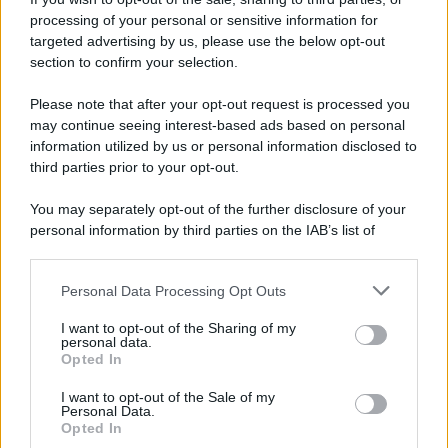
Iscriviti alla nostra newsletter per non perdere le ultime
processing of your personal or sensitive information for
novità
targeted advertising by us, please use the below opt-out
section to confirm your selection.
Iscriviti Ora
Please note that after your opt-out request is processed you
may continue seeing interest-based ads based on personal
information utilized by us or personal information disclosed to
third parties prior to your opt-out.
You may separately opt-out of the further disclosure of your
personal information by third parties on the IAB’s list of
© 2026 | Ediservice s.r.l. 95126 Catania – Via Principe
downstream participants.
Nicola, 22 – P.IVA: 01153210875 – Cciaa Catania n.
Personal Data Processing Opt Outs
This information may also be disclosed by us to third parties
01153210875 – Quotidiano di Sicilia usufruisce dei
on the IAB’s List of Downstream Participants that may further
contributi di cui al D.lgs n. 70/2017
I want to opt-out of the Sharing of my
disclose it to other third parties.
personal data.
Opted In
I want to opt-out of the Sale of my
Personal Data.
Chi Siamo
Opted In
Fondazione Etica e Valori Marilù Tregua