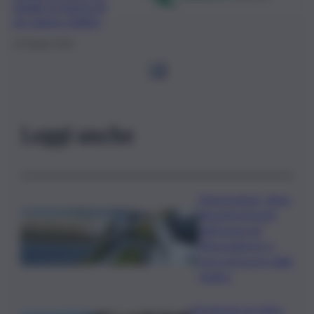
fatale il morso di
un ragno violino
14 Giugno 2023
1
2
Leggi anche
Depurazione, dopo
decenni di buchi
nell’acqua nel
Mezzogiorno si
cerca di uscire dalla
melma
Ad agosto un clima