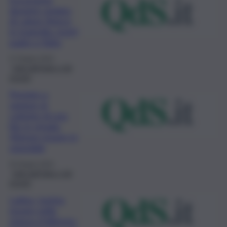
durante ondata
di calore finisce
in tragedia: morti
padre e figlio
27 Giugno 2023
Fatti dall’Italia e dal
mondo
Pestato a
sangue al
culmine di una
lite in strada:
42enne muore in
ospedale
25 Giugno 2023
Fatti dall’Italia e dal
mondo
Latina, turista
muore nella
stanza d’albergo: