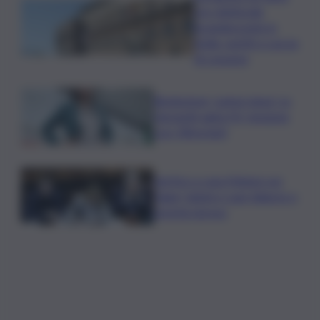
pre-elettorale
incandescente in
Sicilia, partiti a caccia
di consensi
Risoluzione ‘campo largo’ su
Giorgetti agita Pd, tensione
con i Riformisti
Vertice a casa Meloni con
Tajani, Salvini e Lupi: bilancio e
priorità ripresa