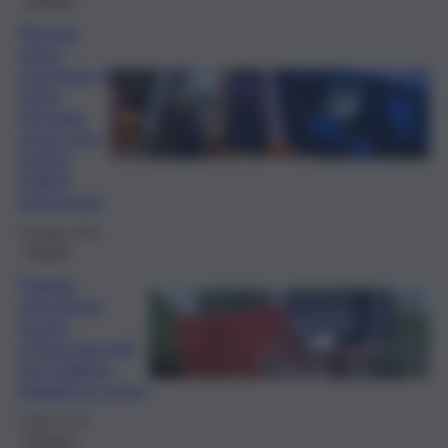
Riposto,
uomo
scompare e
viene
ritrovato
senza vita:
ipotesi
malore
improvviso
4 Maggio 2024
Trapani
Trapani,
agricoltore
muore
schiacciato dal
suo trattore:
indagini in corso
8 Aprile 2024
Cronaca