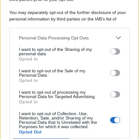
You may separately opt-out of the further disclosure of your
personal information by third parties on the IAB’s list of
© 2026 | Ediservice s.r.l. 95126 Catania – Via Principe
downstream participants.
Nicola, 22 – P.IVA: 01153210875 – Cciaa Catania n.
Personal Data Processing Opt Outs
This information may also be disclosed by us to third parties
01153210875 – Quotidiano di Sicilia usufruisce dei
on the IAB’s List of Downstream Participants that may further
contributi di cui al D.lgs n. 70/2017
I want to opt-out of the Sharing of my
disclose it to other third parties.
personal data.
Opted In
I want to opt-out of the Sale of my
Personal Data.
Chi Siamo
Opted In
Fondazione Etica e Valori Marilù Tregua
Fondatore Carlo Alberto Tregua
Lavora con noi
I want to opt-out of processing my
Personal Data for Targeted Advertising.
Gerenza
Opted In
I want to opt-out of Collection, Use,
Retention, Sale, and/or Sharing of my
Personal Data that Is Unrelated with the
Purposes for which it was collected.
Opted Out
Scarica l’app