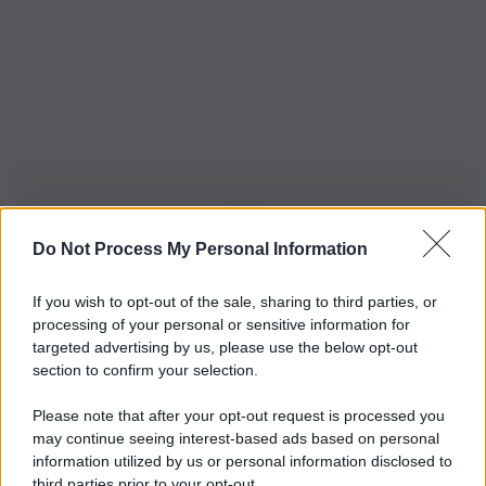
Do Not Process My Personal Information
Iscriviti alla nostra Newsletter
If you wish to opt-out of the sale, sharing to third parties, or
Iscriviti alla nostra newsletter per non perdere le ultime
processing of your personal or sensitive information for
novità
targeted advertising by us, please use the below opt-out
section to confirm your selection.
Iscriviti Ora
Please note that after your opt-out request is processed you
may continue seeing interest-based ads based on personal
information utilized by us or personal information disclosed to
third parties prior to your opt-out.