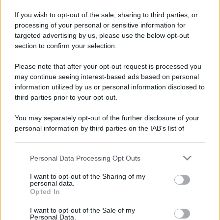
Iscriviti alla nostra Newsletter
If you wish to opt-out of the sale, sharing to third parties, or
Iscriviti alla nostra newsletter per non perdere le ultime
processing of your personal or sensitive information for
novità
targeted advertising by us, please use the below opt-out
section to confirm your selection.
Iscriviti Ora
Please note that after your opt-out request is processed you
may continue seeing interest-based ads based on personal
information utilized by us or personal information disclosed to
third parties prior to your opt-out.
You may separately opt-out of the further disclosure of your
personal information by third parties on the IAB’s list of
© 2026 | Ediservice s.r.l. 95126 Catania – Via Principe
downstream participants.
Nicola, 22 – P.IVA: 01153210875 – Cciaa Catania n.
Personal Data Processing Opt Outs
This information may also be disclosed by us to third parties
01153210875 – Quotidiano di Sicilia usufruisce dei
on the IAB’s List of Downstream Participants that may further
contributi di cui al D.lgs n. 70/2017
I want to opt-out of the Sharing of my
disclose it to other third parties.
personal data.
Opted In
I want to opt-out of the Sale of my
Personal Data.
Chi Siamo