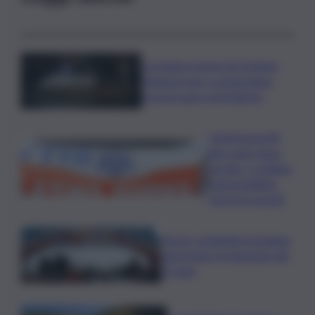
La tragica morte di Cristiano
Giamporcaro a Lampedusa,
procura apre un’inchiesta
Ciclisti investiti
due volte dopo
una lite, è siciliano
l’automobilista
che li ha travolti
Parchi, Leolandia festeggia
quest’anno il traguardo dei
55 anni