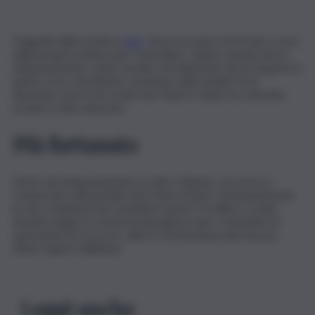
Tragedia della strada a
Bari
, dove un uomo di 50 anni, sceso
dalla propria vettura per controllare i danni causato da un
tamponamento, viene tavolto mortalmente da un furgone in
piena corsa. L’incidente, avvenuto sulla statale 16 in
direzione sud tra le uscite San Paolo e Stani, ha coinvolto
un’auto e due autocarri.
Più fortunato
Ferito nel tamponamento un altro 50enne, soccorso e
trasportato all’ospedale San Paolo di Bari. Fortunatamente
le sue condizioni non sarebbero gravi. Il traffico è stato
deviato lungo la corsia di emergenza «per consentire le
operazioni di soccorso, rilievi e di rimozione dei mezzi»,
fanno sapere dall’Anas.
Leggi anche