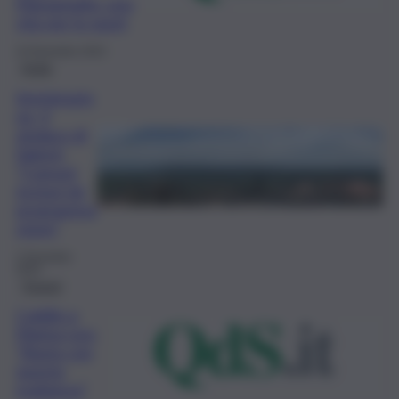
Maragioglio: una
vita per lo sport
23 Dicembre 2023
Sicilia
Immigrazio
ne, il
sindaco di
Salemi:
“Comuni
esclusi da
programma
zione”
2 Dicembre
2023
Trapani
L’addio a
Marisa Leo:
“Basta con
questa
mattanza”