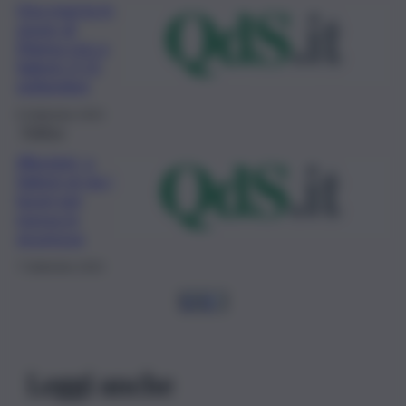
Una marcia in
onore di
Marisa Leo a
Salemi: il 15
settembre
9 Settembre 2023
Politica
Alluvioni, a
Salemi al via i
lavori per
messa in
sicurezza
7 Settembre 2023
1
2
3
…
Leggi anche