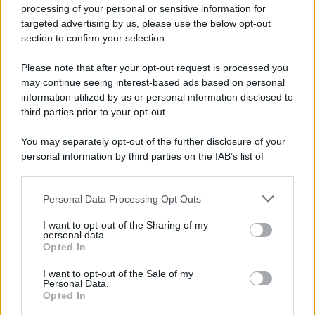
Iscriviti alla nostra newsletter per non perdere le ultime
processing of your personal or sensitive information for
novità
targeted advertising by us, please use the below opt-out
section to confirm your selection.
Iscriviti Ora
Please note that after your opt-out request is processed you
may continue seeing interest-based ads based on personal
information utilized by us or personal information disclosed to
third parties prior to your opt-out.
You may separately opt-out of the further disclosure of your
personal information by third parties on the IAB’s list of
© 2026 | Ediservice s.r.l. 95126 Catania – Via Principe
downstream participants.
Nicola, 22 – P.IVA: 01153210875 – Cciaa Catania n.
Personal Data Processing Opt Outs
This information may also be disclosed by us to third parties
01153210875 – Quotidiano di Sicilia usufruisce dei
on the IAB’s List of Downstream Participants that may further
contributi di cui al D.lgs n. 70/2017
I want to opt-out of the Sharing of my
disclose it to other third parties.
personal data.
Opted In
I want to opt-out of the Sale of my
Personal Data.
Chi Siamo
Opted In
Fondazione Etica e Valori Marilù Tregua
Fondatore Carlo Alberto Tregua