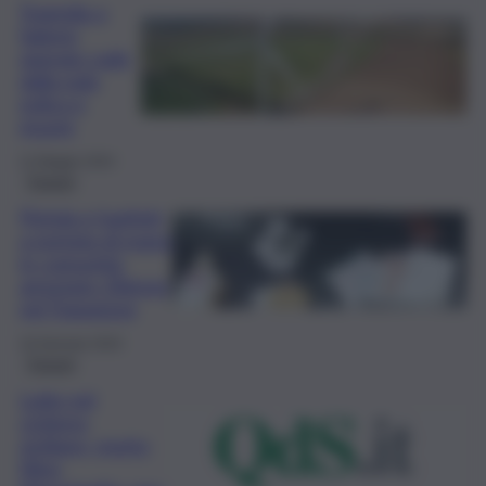
Tragedia a
Salemi:
operaio cade
dalla pala
eolica e
muore
11 Maggio 2024
Trapani
Pistola e hashish
a portata di mano
in comunità:
arrestato 20enne
nel Trapanese
16 Gennaio 2024
Trapani
Lutto nel
ciclismo
siciliano, morto
Nino