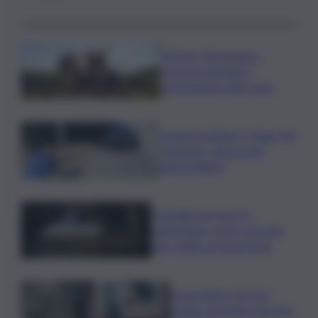
Turismo, Bluvacanze:
crescono giovani e
prenotazioni sotto data
Investe pedone e fugge nel
Catanese, denunciato
automobilista
Tragedia nel mare di
Lampedusa, morto giovane
sub colpito da gommone
A passeggio con una
pistola, arrestato giovane