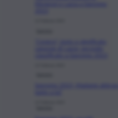
Mengoni e Lazza a Sanremo
2023
12 Febbraio 2023
Sanremo
“Cenere”, testo e significato
canzone di Lazza, secondo
classificato a Sanremo 2023
12 Febbraio 2023
Sanremo
Sanremo 2023, Madame abbracci
tanto a lui”
12 Febbraio 2023
Sanremo