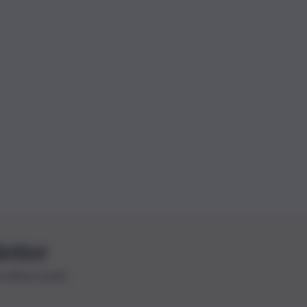
letter
le ultime novità