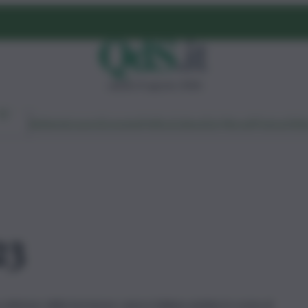
sabato 8 agosto 2026
Ambiente
Lavoro
Economia
Politica
Cultura
Dai Mercati
Podcast
Vid
23
 edizione della kermesse canora italiana andata in scena al