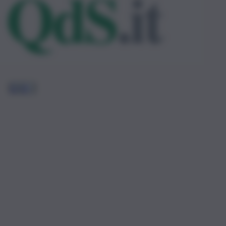
1
2
3
…