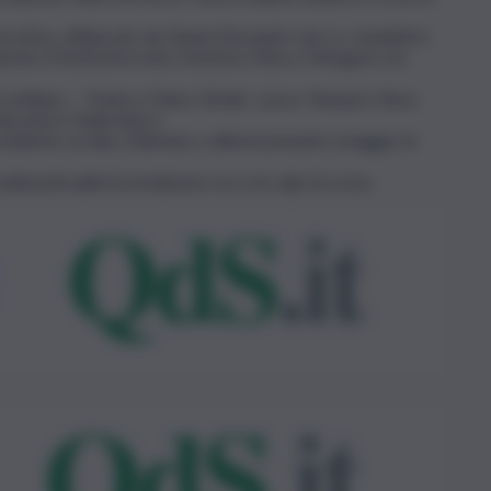
cutivo, affiancato da Gianni Morandi e da co-conduttrici
ncini, il Festival ha visto trionfare Marco Mengoni con
a siciliana — Paola e Chiara, Elodie, Lazza, Tananai e Rosa
cutere l’Italia intera.
residente ucraino Zelensky e all’emozionante omaggio di
ndimenticabili di un’edizione ricca di colpi di scena.