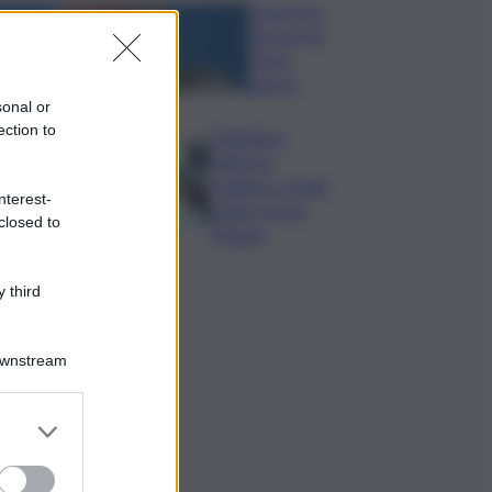
Francesco
Guccini un
bravo
autore
sonal or
ection to
Tragedia a
Palermo:
schianto a notte
nterest-
fonda, morto
closed to
19enne
 third
Downstream