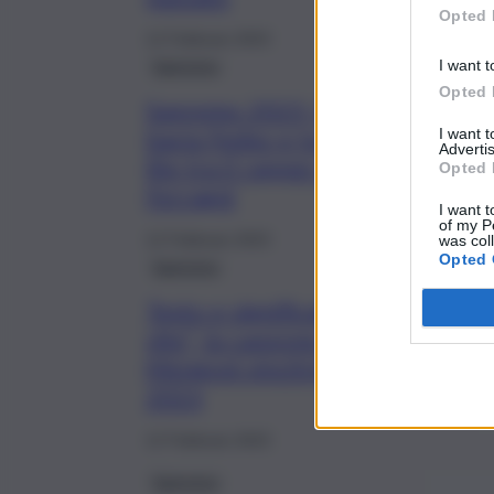
Opted 
12 Febbraio 2023
Sanremo
I want t
Opted 
Sanremo 2023, Rosa Chemical
bacia Fedez e fa esplodere la
I want 
Advertis
lite tra il rapper e Chiara
Opted 
Ferragni
I want t
of my P
12 Febbraio 2023
was col
Opted 
Sanremo
Testo e significato di “Due
vite”, la canzone di Marco
Mengoni vincitrice a Sanremo
2023
12 Febbraio 2023
Sanremo