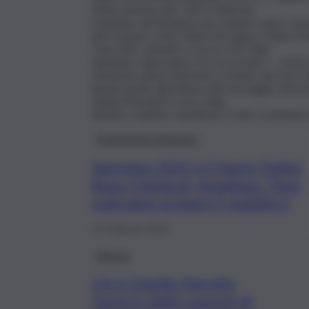
Teatro Ariston dal 7 all’11 febbraio.
Condotto da Amadeus per il quarto anno conse
d’eccezione come Chiara Ferragni e Chiara Fra
“Due Vite”, davanti a Lazza e Mr. Rain.
Ventotto i big in gara, tra cui Levante — artist
Chemical, autore del bacio a Fedez che fece dis
Spazio anche alla lettura del messaggio del p
Gianni Morandi a Lucio Dalla.
Dirette, scalette, classifiche e tutti i momenti i
Trasmissioni televisive
Sanremo 2023 e il bacio Fedez-
Rosa Chemical, Amadeus: “Non
volevamo turbare il pubblico”
12 Febbraio 2023
Musica
Chi è Davide Petrella,
l’autore delle canzoni di