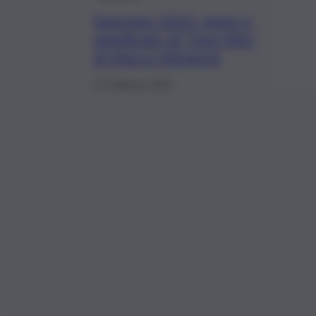
Sanremo 2023, testo e
significato di “Due Vite”
di Marco Mengoni
12 Febbraio 2023