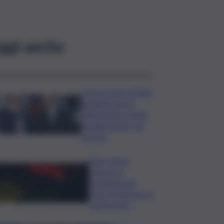
ggi anche
Caos in casa Catania,
problemi con la
fideiussione: rischio
penalizzazione, gli
scenari
Etna, nuove
chiusure a
Fontanarossa;
stop provvisorio ai
voli in arrivo