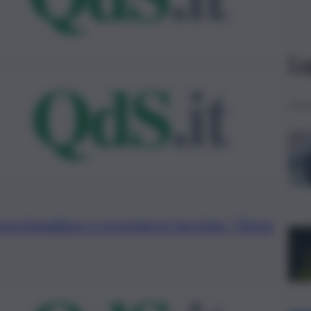
Le
a Amadeus e scoppia in lacrime: “Devo