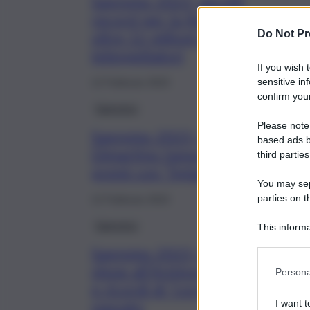
Sanremo 2023, ascolti
record per la finalissima:
Do Not Pr
oltre 12 milioni di
telespettatori
If you wish 
sensitive in
12 Febbraio 2023
confirm your
Sanremo
Please note
Sanremo 2023, Colapesce
based ads b
Dimartino fanno il pieno di
third parties
premi con “Splash”
You may sepa
parties on t
12 Febbraio 2023
Sanremo
This informa
Participants
Sanremo 2023, Gino Paoli
show all’Ariston tra aneddoti
Persona
e ricordi di “corna” del
I want t
passato