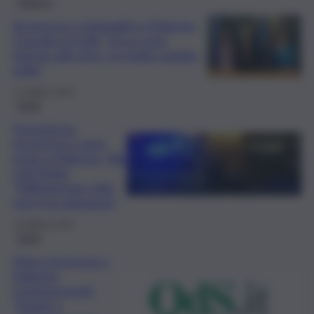
Palermo
Sicurezza e criminalità a Palermo.
Cracolici al QdS: “Ecco cosa
faremo allo Zen. La mafia cambia
pelle”
21 Ottobre 2025
Sicilia
Emergenza
sicurezza e zone
rosse a Palermo, Silp
Cgil Sicilia:
“Militarizzare città
non è la soluzione”
18 Ottobre 2025
Sicilia
Piano sicurezza a
Palermo,
Confesercenti:
“Pronti a