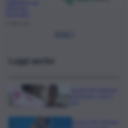
collaborare per
rafforzare
protocollo”
17 Ottobre 2025
1
2
3
4
…
Leggi anche
Europei Tuffi, Pellacani è
pokerissimo: 5 ori in 5
gare
Europeo Tuffi, Pellacani-
Pizzini oro nei 3mt