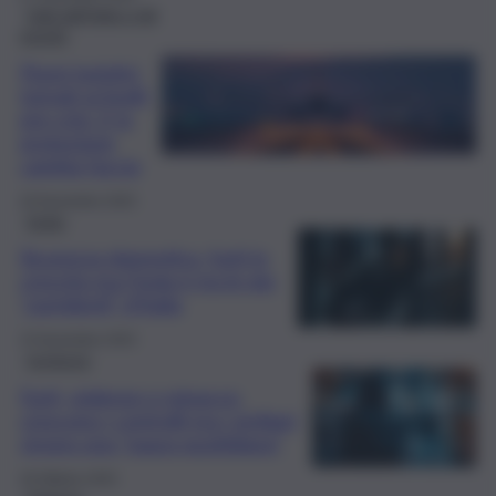
Fatti dall’Italia e dal
mondo
Flussi turistici
tornati ai livelli
pre-crisi. E la
protezione
cambia faccia
20 Novembre 2025
Sicilia
Sicurezza domestica, furti in
crescita ma l’Isola è tra le più
“sorridenti” d’Italia
15 Novembre 2025
Inchiesta
Furti, violenze e minacce:
crescono i controlli ma i siciliani
vivono una “paura quotidiana”
29 Ottobre 2025