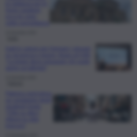
la vigilanza per le
feste natalizie:
ecco le zone
sotto sorveglianza
24 Dicembre 2025
Sicilia
Inail in campo per formare i giovani
su sicurezza e lavoro, Asaro al QdS:
“La legge deve preparare chi vuole
aprire un’attività”
11 Dicembre 2025
Palermo
Palermo pericolosa,
un sondaggio degli
studenti rivela:
“Otto su dieci
ritiene la città
insicura”
27 Novembre 2025