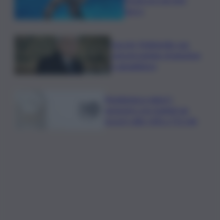
sincro
Guccini, Mattarella: sue
canzoni parlano di giustizia
e uguaglianza
Mediobanca sigla il I
semestre con risultati da
record, utile +6% a 711 mln