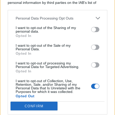
personal information by third parties on the IAB’s list of
© 2026 | Ediservice s.r.l. 95126 Catania – Via Principe
downstream participants.
Nicola, 22 – P.IVA: 01153210875 – Cciaa Catania n.
Personal Data Processing Opt Outs
This information may also be disclosed by us to third parties
01153210875 – Quotidiano di Sicilia usufruisce dei
on the IAB’s List of Downstream Participants that may further
contributi di cui al D.lgs n. 70/2017
I want to opt-out of the Sharing of my
disclose it to other third parties.
personal data.
Opted In
I want to opt-out of the Sale of my
Personal Data.
Chi Siamo
Opted In
Fondazione Etica e Valori Marilù Tregua
Fondatore Carlo Alberto Tregua
Lavora con noi
I want to opt-out of processing my
Personal Data for Targeted Advertising.
Gerenza
Opted In
I want to opt-out of Collection, Use,
Retention, Sale, and/or Sharing of my
Personal Data that Is Unrelated with the
Purposes for which it was collected.
Opted Out
Scarica l’app
CONFIRM
Privacy Policy
Preferenze Privacy