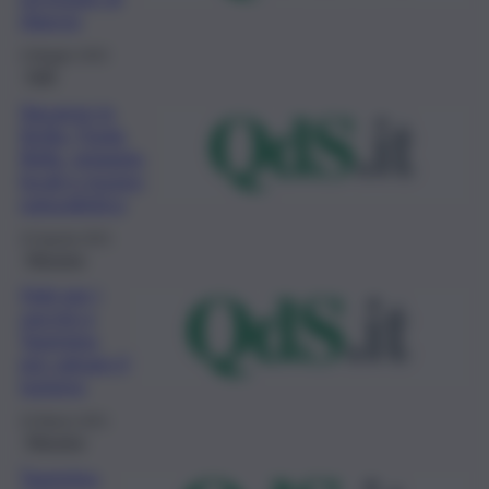
rilancio
4 Maggio 2022
Fatti
Vacanze in
Sicilia, l’Isola
Bella, spiaggia,
locali e museo
naturalistico
15 Agosto 2021
Messina
Hub per i
vaccini a
Taormina
per salvare il
turismo
10 Marzo 2021
Messina
Taormina,