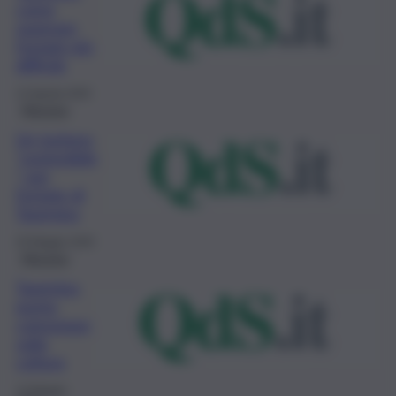
come
superare
l’estate più
difficile
12 Agosto 2020
Messina
Un turismo
“sostenibile
” per
l’estate di
Taormina
20 Maggio 2020
Messina
Taormina
punta
comunque
sulla
cultura
13 Maggio