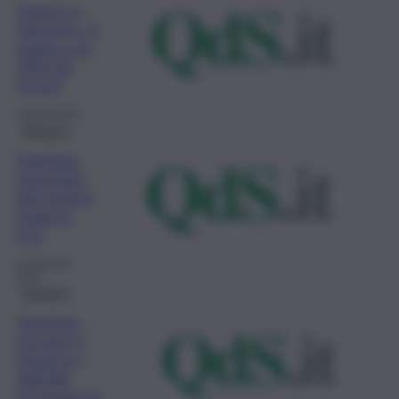
Turismo a
Taormina, si
punta a un
2023 da
record
5 Aprile 2023
Messina
Taormina
trascinata
dal turismo
made in
Usa
11 Gennaio
2023
Messina
Taormina
riscopre il
turismo e
attende
un’estate di