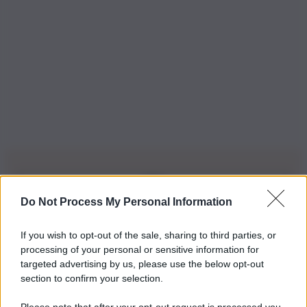
Do Not Process My Personal Information
Iscriviti alla nostra Newsletter
If you wish to opt-out of the sale, sharing to third parties, or
Iscriviti alla nostra newsletter per non perdere le ultime
processing of your personal or sensitive information for
novità
targeted advertising by us, please use the below opt-out
section to confirm your selection.
Iscriviti Ora