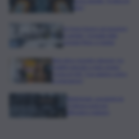
nuovo appello: “Si sblocchi
l’iter”
Se fosse il lavoro ad assumere
il capitale? Un’analisi della
vicenda Pfizer a Catania
Rete idrica, incendi e dissesto, tra
fragilità naturale e mano umana.
Cocina al QdS: “Così agiamo contro
le emergenze”
Bitdefender: popolarità de
L’Odissea usata per
diffondere malware