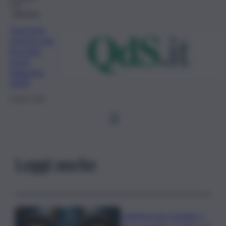
2020
Messina
Taormina,
turismo già
bruciato
metà
fatturato
2020
8 Aprile 2020
1
Leggi anche
Collettore Aci Castello, il