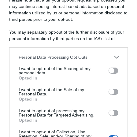
Please note that after your opt-out request is processed you
may continue seeing interest-based ads based on personal
information utilized by us or personal information disclosed to
third parties prior to your opt-out.
You may separately opt-out of the further disclosure of your
personal information by third parties on the IAB’s list of
© 2026 | Ediservice s.r.l. 95126 Catania – Via Principe
downstream participants.
Nicola, 22 – P.IVA: 01153210875 – Cciaa Catania n.
Personal Data Processing Opt Outs
This information may also be disclosed by us to third parties
01153210875 – Quotidiano di Sicilia usufruisce dei
on the IAB’s List of Downstream Participants that may further
contributi di cui al D.lgs n. 70/2017
I want to opt-out of the Sharing of my
disclose it to other third parties.
personal data.
Opted In
I want to opt-out of the Sale of my
Personal Data.
Chi Siamo
Opted In
Fondazione Etica e Valori Marilù Tregua
Fondatore Carlo Alberto Tregua
Lavora con noi
I want to opt-out of processing my
Personal Data for Targeted Advertising.
Gerenza
Opted In
I want to opt-out of Collection, Use,
Retention, Sale, and/or Sharing of my