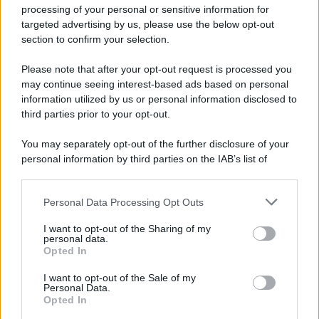
Iscriviti alla nostra newsletter per non perdere le ultime
processing of your personal or sensitive information for
novità
targeted advertising by us, please use the below opt-out
section to confirm your selection.
Iscriviti Ora
Please note that after your opt-out request is processed you
may continue seeing interest-based ads based on personal
information utilized by us or personal information disclosed to
third parties prior to your opt-out.
You may separately opt-out of the further disclosure of your
personal information by third parties on the IAB’s list of
© 2026 | Ediservice s.r.l. 95126 Catania – Via Principe
downstream participants.
Nicola, 22 – P.IVA: 01153210875 – Cciaa Catania n.
Personal Data Processing Opt Outs
This information may also be disclosed by us to third parties
01153210875 – Quotidiano di Sicilia usufruisce dei
on the IAB’s List of Downstream Participants that may further
contributi di cui al D.lgs n. 70/2017
I want to opt-out of the Sharing of my
disclose it to other third parties.
personal data.
Opted In
I want to opt-out of the Sale of my
Personal Data.
Chi Siamo
Opted In
Fondazione Etica e Valori Marilù Tregua
Fondatore Carlo Alberto Tregua