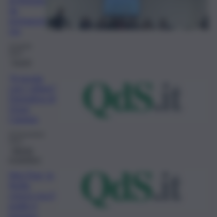
da
protagoni
sta
16 Aprile
2024
Eventi
“A tavola
con i vitigni”,
l’iniziativa di
Onav
Catania
20 Novembre
2023
Attività
produttive
Vini Dop, la
Sicilia
cresce ma il
podio è
lontano