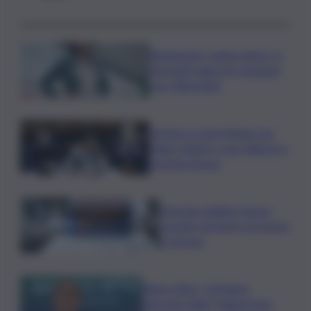
Risoluzione ‘campo largo’ su
Giorgetti agita Pd, tensione
con i Riformisti
Vertice a casa Meloni con
Tajani, Salvini e Lupi: bilancio e
priorità ripresa
Operaio siciliano muore
travolto da lastre di marmo
a Carrara
Banco Bpm, Castagna:
Agricole Italia? Valuteremo,