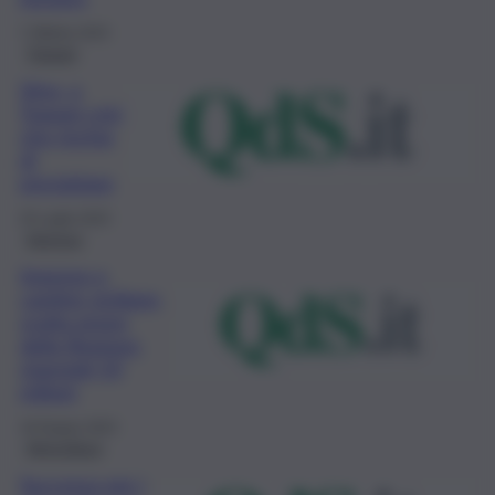
7 Ottobre 2023
Trapani
Vino, a
Trapani crisi
che rischia
di
precipitare
25 Luglio 2023
Impresa
Imprese e
cantine siciliane,
svolta green
della Regione:
stanziati 10
milioni
18 Giugno 2023
Agricoltura
Successo per i