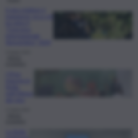
Il vino migliore è
trapanese: ecco chi
ha vinto il
“Concorso
internazionale
Vermentino” 2024
5 Giugno 2024
Attività
produttive
L’Etna
trascina la
Sicilia
nell’Olimpo
del vino
17 Aprile 2024
Attività
produttive
La Sicilia
al Vinitaly