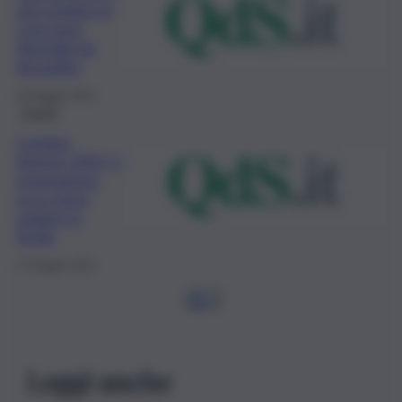
vini siciliani al
Concours
Mondial de
Bruxelles
30 Maggio 2023
Eventi
Cantine
Aperte 2023, il
programma:
ecco dove
andare in
Sicilia
27 Maggio 2023
1
2
…
Leggi anche