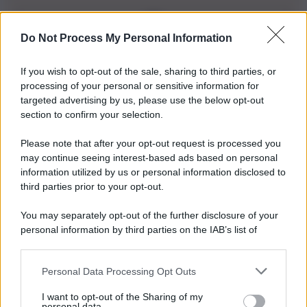
Do Not Process My Personal Information
Iscriviti alla nostra Newsletter
If you wish to opt-out of the sale, sharing to third parties, or
Iscriviti alla nostra newsletter per non perdere le ultime
processing of your personal or sensitive information for
novità
targeted advertising by us, please use the below opt-out
section to confirm your selection.
Iscriviti Ora
Please note that after your opt-out request is processed you
may continue seeing interest-based ads based on personal
information utilized by us or personal information disclosed to
third parties prior to your opt-out.
You may separately opt-out of the further disclosure of your
personal information by third parties on the IAB’s list of
© 2026 | Ediservice s.r.l. 95126 Catania – Via Principe
downstream participants.
Nicola, 22 – P.IVA: 01153210875 – Cciaa Catania n.
Personal Data Processing Opt Outs
This information may also be disclosed by us to third parties
01153210875 – Quotidiano di Sicilia usufruisce dei
on the IAB’s List of Downstream Participants that may further
contributi di cui al D.lgs n. 70/2017
I want to opt-out of the Sharing of my
disclose it to other third parties.
personal data.