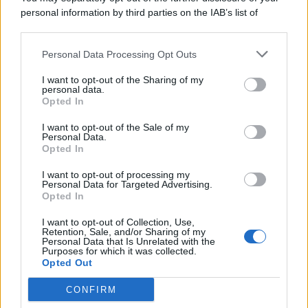
personal information by third parties on the IAB’s list of
© 2026 | Ediservice s.r.l. 95126 Catania – Via Principe
downstream participants.
Nicola, 22 – P.IVA: 01153210875 – Cciaa Catania n.
Personal Data Processing Opt Outs
This information may also be disclosed by us to third parties
01153210875 – Quotidiano di Sicilia usufruisce dei
on the IAB’s List of Downstream Participants that may further
contributi di cui al D.lgs n. 70/2017
I want to opt-out of the Sharing of my
disclose it to other third parties.
personal data.
Opted In
I want to opt-out of the Sale of my
Personal Data.
Chi Siamo
Opted In
Fondazione Etica e Valori Marilù Tregua
Fondatore Carlo Alberto Tregua
Lavora con noi
I want to opt-out of processing my
Personal Data for Targeted Advertising.
Gerenza
Opted In
I want to opt-out of Collection, Use,
Retention, Sale, and/or Sharing of my
Personal Data that Is Unrelated with the
Purposes for which it was collected.
Opted Out
Scarica l’app
CONFIRM