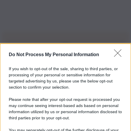
Do Not Process My Personal Information
Iscriviti alla nostra Newsletter
If you wish to opt-out of the sale, sharing to third parties, or
Iscriviti alla nostra newsletter per non perdere le ultime
processing of your personal or sensitive information for
novità
targeted advertising by us, please use the below opt-out
section to confirm your selection.
Iscriviti Ora
Please note that after your opt-out request is processed you
may continue seeing interest-based ads based on personal
information utilized by us or personal information disclosed to
third parties prior to your opt-out.
You may separately opt-out of the further disclosure of your