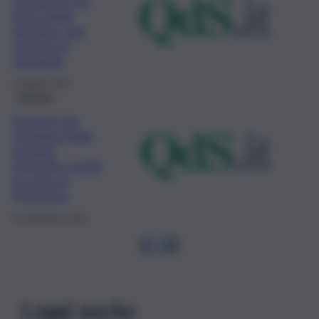
scooter in via
Duca della
Verdura, una
ragazza in
ospedale
2 Ottobre 2023
Palermo
Paura in via
Quintino Sella,
pedone
investito: scatta
la corsa al
Policlinico
30 Settembre 2023
1
…
7
8
Leggi anche