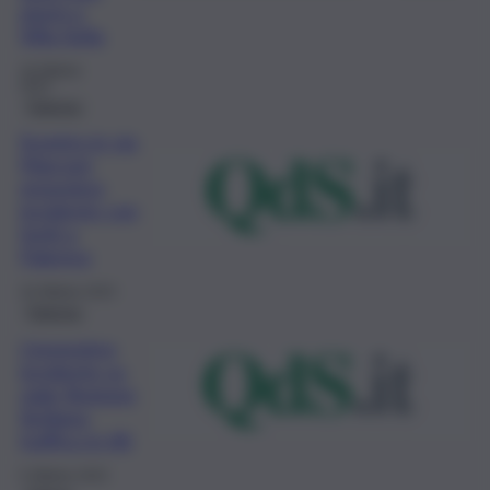
giorni a
Villa Sofia
18 Ottobre
2023
Palermo
Scontro in via
Marconi,
ennesimo
incidente con
feriti a
Palermo
16 Ottobre 2023
Palermo
L’ennesimo
incidente su
viale Regione
Siciliana,
traffico in tilt
5 Ottobre 2023