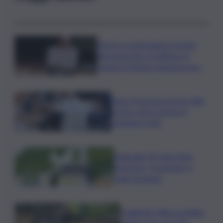
Morto a Lampedusa travolto
dal gommone, la vittima è il
regista Cristiano Giamporcaro
Papa: Presenza di Dio nelle
nostre vite in grado di
cambiare tutto
Nagasaki, 81 anni dopo
l’atomica: “Il nucleare è
male assoluto”
Coldiretti: Filiera bufalina
solida ed in crescita