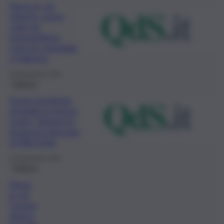
Paura in via
Libertà, uomo
cade da
monopattino:
corsa in ospedale
a Palermo
20 Novembre 2023
Palermo
Grave incidente
stradale in piazza
Leoni: 31enne in
prognosi riservata
al Villa Sofia
15 Novembre 2023
Palermo
Paura
in via
Cavour,
donna