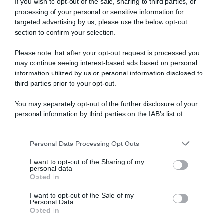
If you wish to opt-out of the sale, sharing to third parties, or
Iscriviti alla nostra newsletter per non perdere le ultime
processing of your personal or sensitive information for
novità
targeted advertising by us, please use the below opt-out
section to confirm your selection.
Iscriviti Ora
Please note that after your opt-out request is processed you
may continue seeing interest-based ads based on personal
information utilized by us or personal information disclosed to
third parties prior to your opt-out.
You may separately opt-out of the further disclosure of your
personal information by third parties on the IAB’s list of
© 2026 | Ediservice s.r.l. 95126 Catania – Via Principe
downstream participants.
Nicola, 22 – P.IVA: 01153210875 – Cciaa Catania n.
Personal Data Processing Opt Outs
This information may also be disclosed by us to third parties
01153210875 – Quotidiano di Sicilia usufruisce dei
on the IAB’s List of Downstream Participants that may further
contributi di cui al D.lgs n. 70/2017
I want to opt-out of the Sharing of my
disclose it to other third parties.
personal data.
Opted In
I want to opt-out of the Sale of my
Personal Data.
Chi Siamo
Opted In
Fondazione Etica e Valori Marilù Tregua