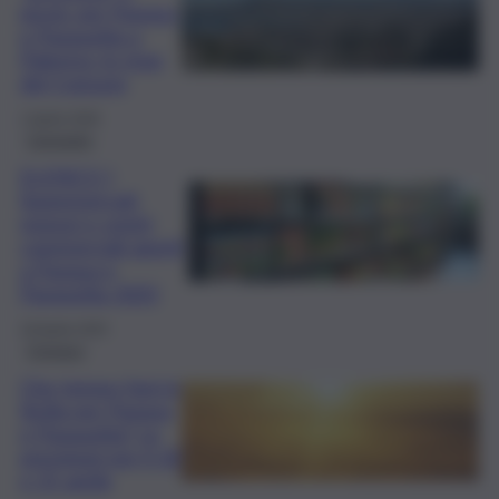
picnic per Pasqua
e Pasquetta a
Palermo: lo stop
del Comune
1 Aprile 2026
Consumo
ELENCO |
Supermercati,
negozi e centri
commerciali aperti
a Pasqua e
Pasquetta 2025
18 Aprile 2025
Cronaca
Che tempo farà in
Sicilia per Pasqua
e Pasquetta? Le
previsioni per il 20
e 21 aprile