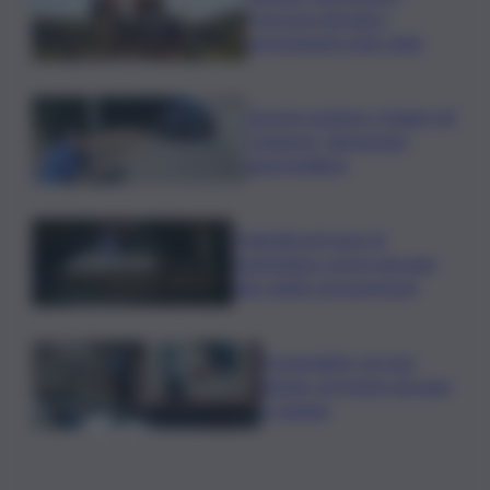
crescono giovani e
prenotazioni sotto data
Investe pedone e fugge nel
Catanese, denunciato
automobilista
Tragedia nel mare di
Lampedusa, morto giovane
sub colpito da gommone
A passeggio con una
pistola, arrestato giovane
a Catania