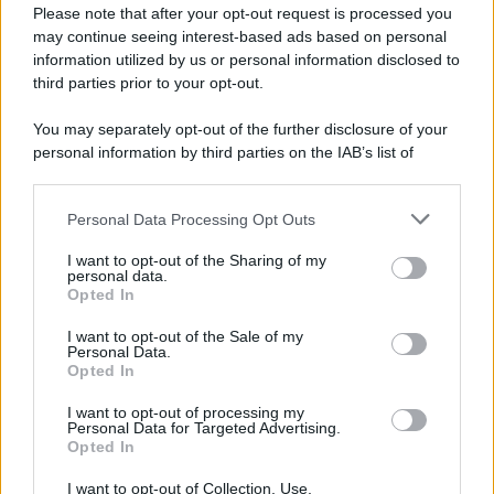
Please note that after your opt-out request is processed you
may continue seeing interest-based ads based on personal
information utilized by us or personal information disclosed to
third parties prior to your opt-out.
You may separately opt-out of the further disclosure of your
personal information by third parties on the IAB’s list of
© 2026 | Ediservice s.r.l. 95126 Catania – Via Principe
downstream participants.
Nicola, 22 – P.IVA: 01153210875 – Cciaa Catania n.
Personal Data Processing Opt Outs
This information may also be disclosed by us to third parties
01153210875 – Quotidiano di Sicilia usufruisce dei
on the IAB’s List of Downstream Participants that may further
contributi di cui al D.lgs n. 70/2017
I want to opt-out of the Sharing of my
disclose it to other third parties.
personal data.
Opted In
I want to opt-out of the Sale of my
Personal Data.
Chi Siamo
Opted In
Fondazione Etica e Valori Marilù Tregua
Fondatore Carlo Alberto Tregua
Lavora con noi
I want to opt-out of processing my
Personal Data for Targeted Advertising.
Gerenza
Opted In
I want to opt-out of Collection, Use,