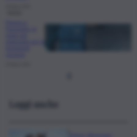
28 Marzo 2024
turismo
Pasqua e
Pasquetta, le
mete più
gettonate per le
imminenti
vacanze
25 Marzo 2024
1
Leggi anche
Turismo, Bluvacanze: