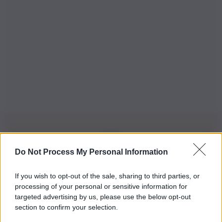
Do Not Process My Personal Information
Iscriviti alla nostra Newsletter
If you wish to opt-out of the sale, sharing to third parties, or
Iscriviti alla nostra newsletter per non perdere le ultime
processing of your personal or sensitive information for
novità
targeted advertising by us, please use the below opt-out
section to confirm your selection.
Iscriviti Ora