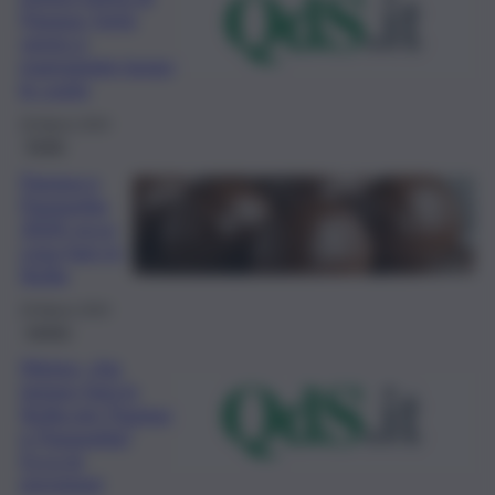
Pasqua: forte
vento e
mareggiate lungo
le coste
30 Marzo 2024
Sicilia
Pasqua e
Pasquetta
2024: ecco
cosa fare in
Sicilia
29 Marzo 2024
meteo
Meteo, che
tempo farà in
Sicilia per Pasqua
e Pasquetta?
Ecco le
previsioni