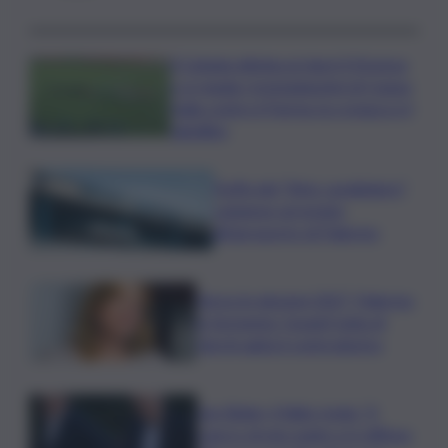
Il Catania elimina ai rigori il Vicenza
e si regala i trentaduesimi di Coppa
Italia contro il Parma: la cronaca e il
tabellino
Truffa del “finto carabiniere”,
catanese arrestato
all’aeroporto di Palermo
Verso le elezioni 2027, Palermo
in fermento: l’avanti tutta di
Varchi agita il centrodestra
Joe Biden, il figlio rivela: “Il
cancro di mio padre si è diffuso