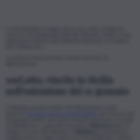
La Dea Bendata fa tappa, ancora una volta, in Sicilia: nel
concorso del 10 gennaio 2023 del 10eLotto, infatti, si sono
registrate in diverse parti dell’isola vincite per un totale di
ben 136mila euro.
La notizia è stata riportata, tramite una nota, da
Agiropronews.
10eLotto, vincite in Sicilia
nell’estrazione del 10 gennaio
Il 10eLotto premia la Sicilia, che ultimamente è stata
piuttosto
fortunata anche al SuperEnalotto
: nel concorso del
10 gennaio, infatti, sono state centrate vincite per un totale
di 136mila euro. La più alta è arrivata a
Palermo
grazie a 9
Doppio Oro da 100 mila euro. A
Randazzo
, in provincia di
Catania, messo a segno invece un 9 da 20mila euro, mentre