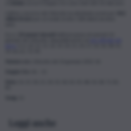
a
Catania
con un 4 Doppio Oro sono stati vinti 16 mila euro.
L’ultimo concorso del 10eLotto ha distribuito premi per
30,2
milioni di euro
per un totale di oltre 108 milioni da inizio
anno.
Ecco i
20
numeri vincenti
dell’estrazione di martedì 10
gennaio del 10eLotto, disponibili anche sul
sito ufficiale del
gioco
: 4, 6, 10, 12, 15, 16, 19, 20, 21, 24, 27, 32, 36, 38, 41,
59, 60, 61, 72, 90.
Numero oro
, 10eLotto del 10 gennaio 2022: 36
Doppio Oro
: 36 – 21
Extra
: 14, 25, 30, 21, 34, 35, 40, 42, 45, 48, 54, 58, 71, 81,
82.
Gong
: 12.
Leggi anche