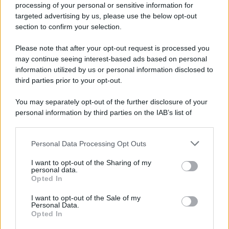
Iscriviti alla nostra newsletter per non perdere le ultime
processing of your personal or sensitive information for
novità
targeted advertising by us, please use the below opt-out
section to confirm your selection.
Iscriviti Ora
Please note that after your opt-out request is processed you
may continue seeing interest-based ads based on personal
information utilized by us or personal information disclosed to
third parties prior to your opt-out.
You may separately opt-out of the further disclosure of your
personal information by third parties on the IAB’s list of
© 2026 | Ediservice s.r.l. 95126 Catania – Via Principe
downstream participants.
Nicola, 22 – P.IVA: 01153210875 – Cciaa Catania n.
Personal Data Processing Opt Outs
This information may also be disclosed by us to third parties
01153210875 – Quotidiano di Sicilia usufruisce dei
on the IAB’s List of Downstream Participants that may further
contributi di cui al D.lgs n. 70/2017
I want to opt-out of the Sharing of my
disclose it to other third parties.
personal data.
Opted In
I want to opt-out of the Sale of my
Personal Data.
Chi Siamo
Opted In
Fondazione Etica e Valori Marilù Tregua
Fondatore Carlo Alberto Tregua