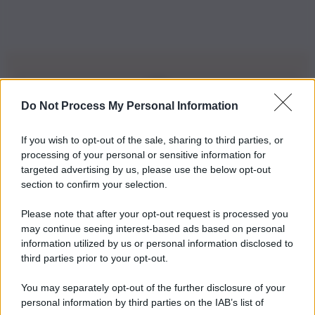
Do Not Process My Personal Information
Iscriviti alla nostra Newsletter
If you wish to opt-out of the sale, sharing to third parties, or
Iscriviti alla nostra newsletter per non perdere le ultime
processing of your personal or sensitive information for
novità
targeted advertising by us, please use the below opt-out
section to confirm your selection.
Iscriviti Ora
Please note that after your opt-out request is processed you
may continue seeing interest-based ads based on personal
information utilized by us or personal information disclosed to
third parties prior to your opt-out.
You may separately opt-out of the further disclosure of your
personal information by third parties on the IAB’s list of
© 2026 | Ediservice s.r.l. 95126 Catania – Via Principe