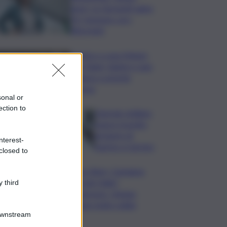
largo’ su Giorgetti agita
Pd, tensione con i
Riformisti
Vertice a casa Meloni
con Tajani, Salvini e Lupi:
bilancio e priorità
ripresa
sonal or
ection to
Operaio siciliano
muore travolto
da lastre di
nterest-
marmo a Carrara
closed to
Banco Bpm, Castagna:
Agricole Italia?
 third
Valuteremo, ritengo
fusione molto solida
Downstream