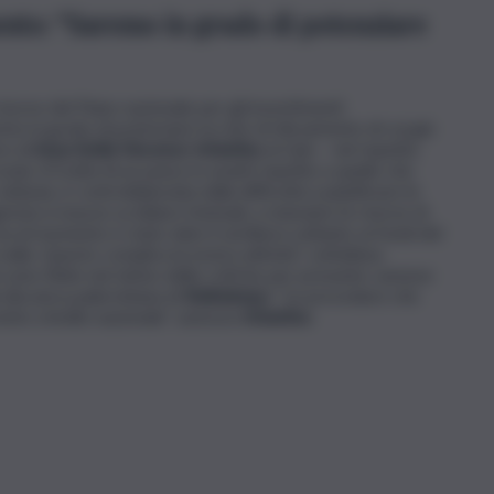
ento: “Saremo in grado di potenziare
sorse del Piano nazionale per gli investimenti
mo in grado di potenziare la rete di rilevamento di cui già
re di
Arpa Sicilia Vincenzo Infantino
al Qds – nel rispetto
sola. Si tratta di un passo in avanti rispetto a quello che
uttavia, è controbilanciata dalla difficoltà a pianificare le
nzia si muove su bilanci triennali, a stanziare le risorse di
 al momento è stato dato il via libera soltanto ai fondi del
ulla. Questo complica la nostra attività”, sottolinea
ia sono finite nel mirino delle critiche per presunte carenze
a discarica palermitana di
Bellolampo
: “Le procedure che
te a livello nazionale”, assicura
Infantino
.