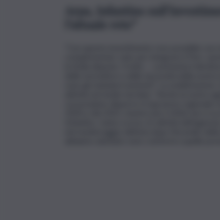
Arpa, Infantino sull’investim
l’attuale rete”
“Con questo investimento reso possibile con ri
complementari, nato per integrare il Pnrr, sare
la Sicilia dispone. Il tutto – commenta il diretto
delle normative e delle necessità della nostra i
sono gli standard esistenti”. La soddisfazione, t
attività sul medio termine: “Anche la nostra age
cui possiamo disporre è il governo regionale ma
2024 e del 2025, mentre per il 2026 non si sa n
Infantino. L’anno scorso, le attività dell’agenz
nel monitoraggio dell’aria dopo l’incendio dell
abbiamo adottato sono conformi a quelle previs