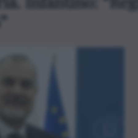
aria. Infantino: “Re
”