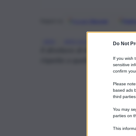
Google
Discover
Fonti 
Seguici su
, 
, 
ARPA
ARPA SICILIA
REGIONE SICI
Do Not Pr
Il direttore di Arpa Sicilia al Q
rispetto a quello che sono gli 
If you wish 
sensitive in
confirm your
Please note
based ads b
third parties
You may sepa
parties on t
This informa
Participants