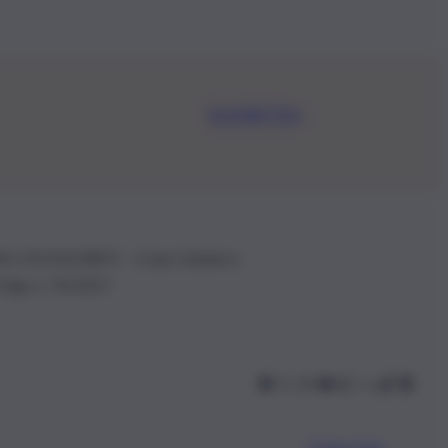
Iscriviti Ora
.IVA: 01153210875 – Cciaa Catania n.
 D.lgs n. 70/2017
Scarica l’app