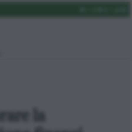
eo
rare la