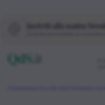
Iscriviti alla nostra News
Iscriviti alla nostra newsletter per non perdere 
© 20
0115
Chi Siamo
Fondazione Etica e Valori Marilù Tregua
Fondatore Carlo 