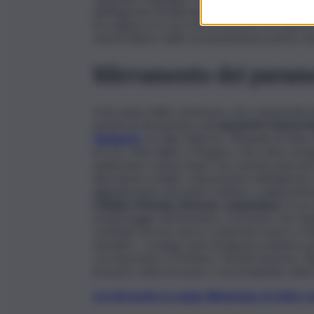
dell’Agenzia di utilizzare al meglio la nuova st
di svolgere un corso di formazione ed addestra
sedi di utilizzo delle strumentazioni ossia le st
Rilevamento dei parame
A far parte della commessa, che comprende d
sistemi di rilevamento dei
parametri meteorol
Agrigento
, ex Rap Palermo, Tribunale di Gela,
ex LLC, Marcellino e Megara. Una volta cons
analizzatori carbon black che saranno piazzat
laboratorio mobile a disposizione dell’agenzia. 
aggiudicatarie dovranno mettere a disposizion
Catania, Messina, Siracusa
,
Lampedusa
e in un
monitoraggio del benzene, è previsto che l’an
sostituito da uno nuovo e piazzato invece a 
obsoleto. La lunga serie di apparecchiature p
con misuratori a Partinico, Termini Imerese, Ra
di azoto, sette di ozono e sei di anidride solfo
Iscriviti gratis al canale WhatsApp di QdS.i