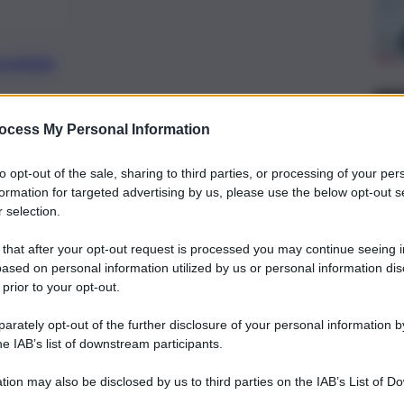
preferite
, 
LIANA
SICILIA
ocess My Personal Information
dS: “Si tratta di un passo in avanti
standard esistenti”
to opt-out of the sale, sharing to third parties, or processing of your per
formation for targeted advertising by us, please use the below opt-out s
 selection.
 that after your opt-out request is processed you may continue seeing i
ased on personal information utilized by us or personal information dis
 prior to your opt-out.
rately opt-out of the further disclosure of your personal information by
he IAB’s list of downstream participants.
tion may also be disclosed by us to third parties on the IAB’s List of 
 that may further disclose it to other third parties.