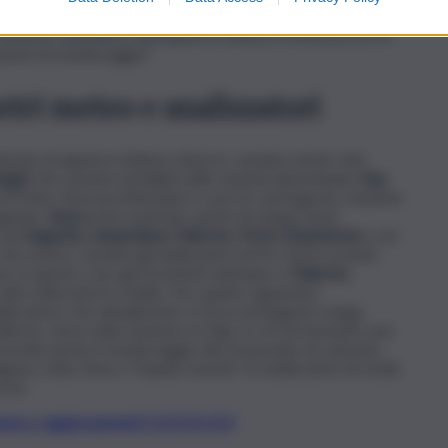
rumentazione. “Il fornitore – viene specificato – avrà l’onere
mento sull’utilizzo dell’apparecchiatura fornita presso le
azioni di monitoraggio”.
tri meteo e analizzatori
ecine di apparecchiature diverse, saranno anche otto
ogici
che saranno installati nelle stazioni denominate
Asp
 di Priolo, Siracusa Belvedere e poi tre ad Augusta: stazione
egnate,
Arpa
potrà usufruire anche di cinque nuovi
i ad
Augusta, Lampedusa, Palermo, Porto Empedocle
e sul
Sei, invece, saranno gli analizzatori di Pm che le società
e: in questo caso gli strumenti andranno a
Palermo
,
 altro laboratorio mobile. Per quanto riguarda il
alizzatore che attualmente si trova ad Augusta venga
Palermo, dove nella stazione ex Rap ce n’è al momento uno
revede anche il monitoraggio del monossido di carbonio,
gusa, Gela, Enna e Trapani; nonché 13 analizzatori di ossidi
rosa.
t, news e aggiornamenti CLICCA QUI