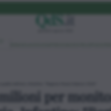
giovedì 6 agosto 2026
Ambiente
Lavoro
Economia
Politica
Cultura
Dai Mercati
Podcast
Vid
qualità dell’aria. Infantino: “Regione finanzi bilancio 2026”
 milioni per monito