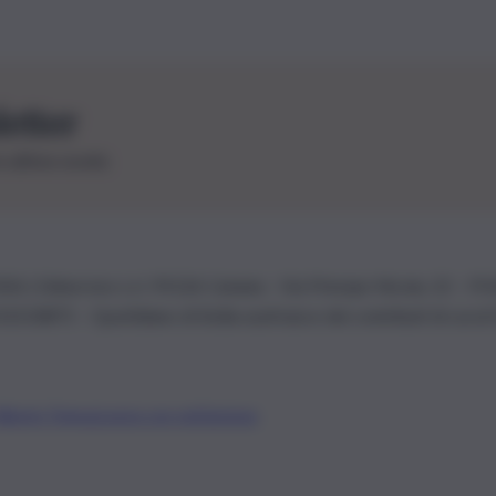
letter
le ultime novità
26 | Ediservice s.r.l. 95126 Catania – Via Principe Nicola, 22 – P
3210875 – Quotidiano di Sicilia usufruisce dei contributi di cui al
Alberto Tregua
Lavora con noi
Gerenza