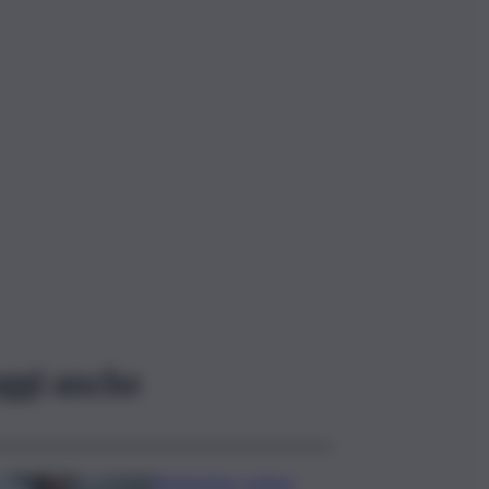
ggi anche
Risoluzione ‘campo