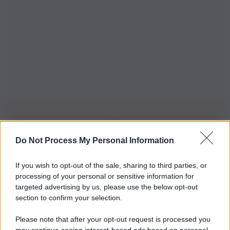
Do Not Process My Personal Information
Iscriviti alla nostra Newsletter
If you wish to opt-out of the sale, sharing to third parties, or
Iscriviti alla nostra newsletter per non perdere le ultime
processing of your personal or sensitive information for
novità
targeted advertising by us, please use the below opt-out
section to confirm your selection.
Iscriviti Ora
Please note that after your opt-out request is processed you