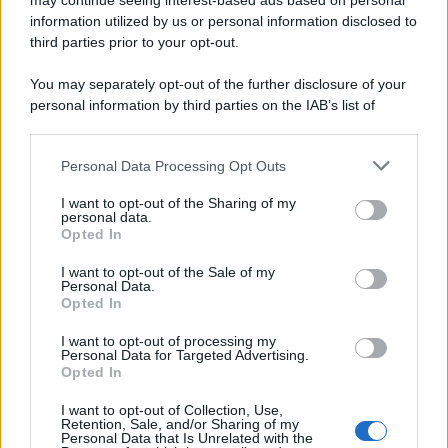
may continue seeing interest-based ads based on personal
information utilized by us or personal information disclosed to
third parties prior to your opt-out.
You may separately opt-out of the further disclosure of your
personal information by third parties on the IAB’s list of
© 2026 | Ediservice s.r.l. 95126 Catania – Via Principe
downstream participants.
Nicola, 22 – P.IVA: 01153210875 – Cciaa Catania n.
Personal Data Processing Opt Outs
This information may also be disclosed by us to third parties
01153210875 – Quotidiano di Sicilia usufruisce dei
on the IAB’s List of Downstream Participants that may further
contributi di cui al D.lgs n. 70/2017
I want to opt-out of the Sharing of my
disclose it to other third parties.
personal data.
Opted In
I want to opt-out of the Sale of my
Personal Data.
Chi Siamo
Opted In
Fondazione Etica e Valori Marilù Tregua
Fondatore Carlo Alberto Tregua
Lavora con noi
I want to opt-out of processing my
Personal Data for Targeted Advertising.
Gerenza
Opted In
I want to opt-out of Collection, Use,
Retention, Sale, and/or Sharing of my
Personal Data that Is Unrelated with the