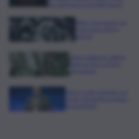
per valorizzare il personale interno”
Rifiuti, come gestire nel
modo giusto RAEE e
batterie
Tenute Ballasanti: sull’Etna
nasce un Parco artistico
permanente
Difesa, Conte a governo: con
riarmo consegnate arsenale a
neonazisti AfD