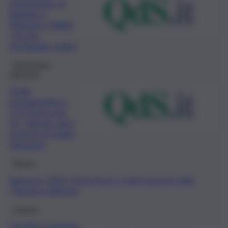
inquietante di
Baiardo a
Massimo Giletti:
“Lei sta
rischiando molto”
Trasmissioni
televisive
Sicilia
protagonista a
“C’è Posta per
Te”: Alessio apre
la busta al padre
Salvatore
Musica
Sanremo 2023, titoli short e tanti numeri nella
73esima edizione
Cronaca
Torretta Granitola,