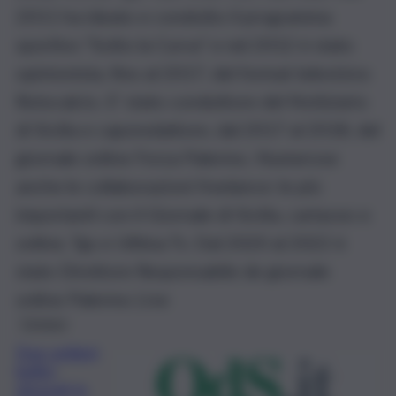
2011 ha ideato e condotto il programma
sportivo “Sotto la Curva” e nel 2012 è stato
opinionista, fino al 2017, del format televisivo
Rotocalcio. E’ stato conduttore del Notiziario
di Sicilia e caporedattore, dal 2017 al 2018, del
giornale online Forza Palermo. Numerose
anche le collaborazioni freelance: le più
importanti con il Giornale di Sicilia, cartaceo e
online, Tgs e Ultima Tv. Dal 2020 al 2022 è
stato Direttore Responsabile de giornale
online Palermo Live
Cronaca
Due ordigni
bellici
ritrovati in