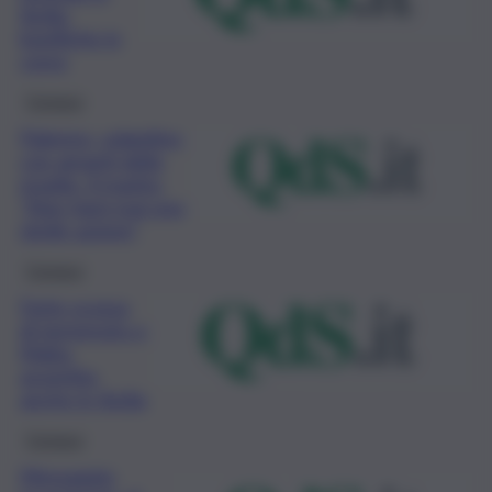
Sicilia,
bonifiche in
corso
Cronaca
Palermo, volantino
con amanti della
moglie. Il marito:
“Non farei mai una
simile azione”
Cronaca
Forte scossa
di terremoto a
Malta,
avvertita
anche in Sicilia
Cronaca
Messaggio