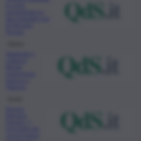
in corso
perquisizioni su
due probabili covi
di Messina
Denaro
Palermo
Stigghiole e
caldume
illegali:
sequestrata
baracca a
Palermo
Società
Arresto
Messina
Denaro: “I
microchip dei
vaccini hanno