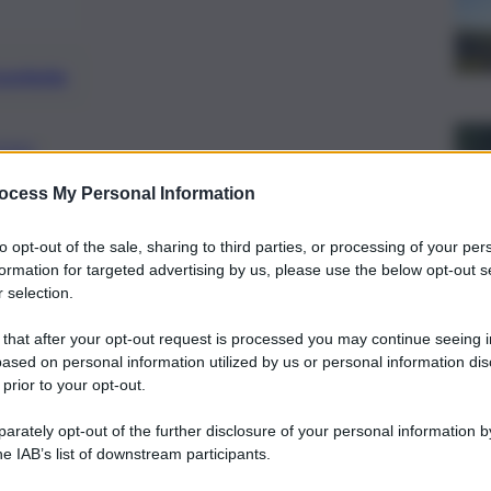
preferite
FANI
nte dell’esecutivo regionale di Italia
ocess My Personal Information
a un sussulto di dignità: chiuda questa
to opt-out of the sale, sharing to third parties, or processing of your per
formation for targeted advertising by us, please use the below opt-out s
 selection.
 that after your opt-out request is processed you may continue seeing i
ased on personal information utilized by us or personal information dis
 prior to your opt-out.
rately opt-out of the further disclosure of your personal information by
he IAB’s list of downstream participants.