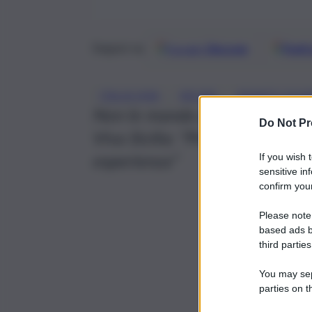
Google
Discover
Fonti 
Seguici su
, 
, 
ITALIA VIVA
MICARI
RENATO SCHI
Non le manda a dire il compone
Do Not Pr
Viva Sicilia: “Presidente, abbi
esperienza”
If you wish 
sensitive in
confirm your
Please note
based ads b
third parties
You may sepa
parties on t