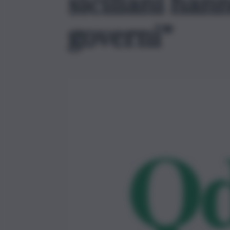
siciliani ha
governi”