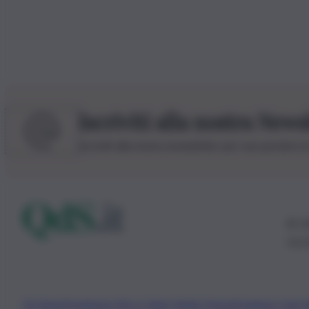
Iscriviti alla nostra News
Iscriviti alla nostra newsletter per non perdere 
© 20
0115
Chi Siamo
Fondazione Etica e Valori Marilù Tregua
Fondatore Carlo 