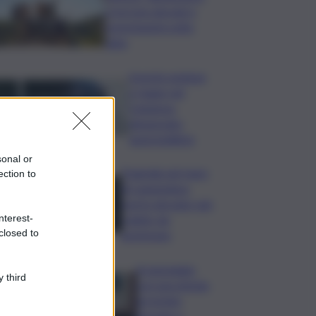
crescono giovani e
prenotazioni sotto
data
Investe pedone
e fugge nel
Catanese,
denunciato
automobilista
sonal or
Tragedia nel mare
ection to
di Lampedusa,
morto giovane sub
nterest-
colpito da
closed to
gommone
A passeggio
 third
con una pistola,
arrestato
giovane a