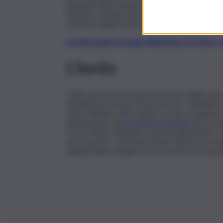
deputati eletti mentre ricoprivano cariche in en
l’elezione diretta di presidenti e consiglieri del
sentenze della Corte costituzionale”.
Iscriviti gratis al canale WhatsApp di QdS.i
L’invito
“Tutte norme di esclusivo interesse della casta
tematiche di nessun interesse per i cittadini in
Come definire tutto questo se non arroganza? 
disperazione del
Presidente Schifani
che è rim
cocci, mentre l’illimitata voracità dei partiti 
suo Governo.” Conclude Micari:”Abbia un sussul
siciliani hanno bisogno di un Governo che gover