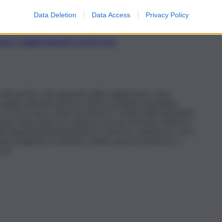
ti regionali in violazione della legge e la legge per
le ex Province, la cui illegittimità è stata sancita da diverse
Data Deletion
Data Access
Privacy Policy
t, news e aggiornamenti CLICCA QUI
 dei partiti e dei deputati della maggioranza, tutte
 quanto distanti anni luce dai loro problemi quotidiani.
O forse ancor di più tracotanza? Il tutto nella impotente
asto tutto il giorno in aula per cercare di tenere insieme i
e dei deputati perennemente in contrasto mandava in crisi il
to di dignità, Presidente. Chiuda questa esperienza. I
ni.”