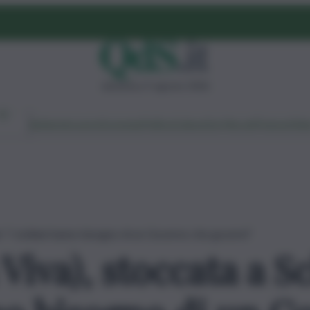
domenica 9 agosto 2026
Ambiente
Lavoro
Economia
Politica
Cultura
Dai Mercati
Podcast
Vid
ni: “I siciliani hanno bisogno di un Governo che governi”
 Viva), stoccata a Sc