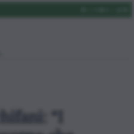
eo
hifani: “I