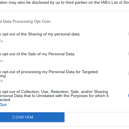
tion may also be disclosed by us to third parties on the IAB’s List of 
 that may further disclose it to other third parties.
l Data Processing Opt Outs
o opt-out of the Sharing of my personal data.
In
’altra. Le vicende politiche di queste settimane come la
 vicenda manager sanità e la ”norma ineleggibili” non solo
a di governo ma hanno anche dimostrato la non curanza
o opt-out of the Sale of my Personal Data.
ari componente dell’esecutivo regionale di Italia Viva Sicilia:
In
 cui dovrebbe occuparsi chi governa la Sicilia è lunghissimo.
iscono la maggioranza all’
ARS
non se ne curano. Non hanno
to opt-out of processing my Personal Data for Targeted
essa i partiti e i deputati regionali della maggioranza è
ing.
indi del potere che ne deriva”.
In
o opt-out of Collection, Use, Retention, Sale, and/or Sharing
ersonal Data that Is Unrelated with the Purposes for which it
lected.
Out
o litigato i partiti in queste settimane? – si chiede Micari.
ciascuno i fondi per i rispettivi clientes e delle nomine
CONFIRM
are ASL ed ospedali nei rispettivi bacini elettorali. Da
i: la legge “salva-ineleggibili” per salvare la posizione di