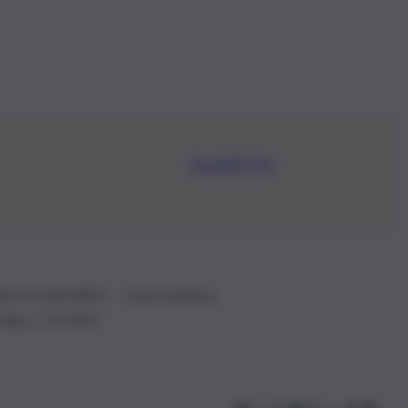
Iscriviti Ora
.IVA: 01153210875 – Cciaa Catania n.
 D.lgs n. 70/2017