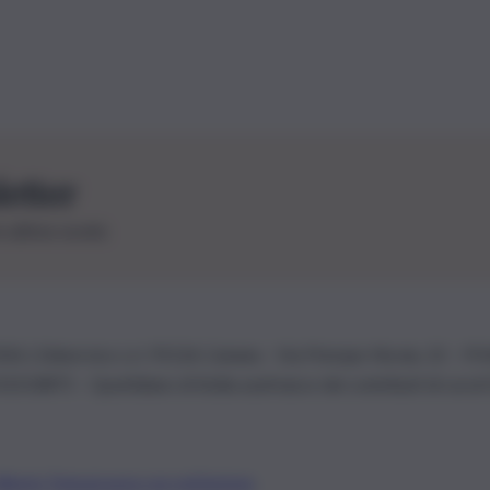
letter
le ultime novità
26 | Ediservice s.r.l. 95126 Catania – Via Principe Nicola, 22 – P
3210875 – Quotidiano di Sicilia usufruisce dei contributi di cui al
Alberto Tregua
Lavora con noi
Gerenza