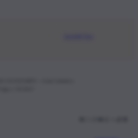
Iscriviti Ora
.IVA: 01153210875 – Cciaa Catania n.
 D.lgs n. 70/2017