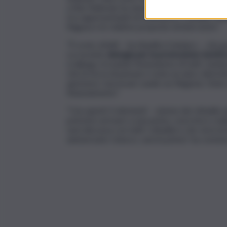
a fine febbraio ha vissuto il primo momento di 
tra rappresentanti di Istituzioni e cittadini vol
Ragusa e le relative proposte di intervento”.
“È ovvio, infatti – ha ribadito il sindaco -, che
La recente
sinergia per la promozione turisti
si allarga, trovando l’entusiasmo di tutti i sin
che la forza di pensarci come un unico distret
apriremo i necessari canali con Regione, Stato 
finanziamento”.
“Con questi 3 elementi – visione dei cittadini, 
potremo arrivare a una prima, concreta e real
sarà discussa con tutti i cittadini e che vivrà 
anniversario Unesco, sarà la prima”, ha concluso