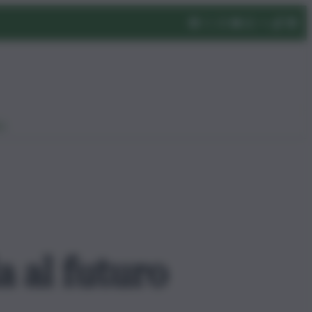
eo
 al futuro