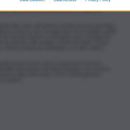
condivisione con la città. Per un intero sabato circa 100,
ontari, hanno discusso possibili scenari di sviluppo per
 grandi sfide vanno affrontate in un’ottica di area vasta Iblea.
ca
non è stata un caso. Da oggi il percorso strategico quindi
daci per lavorare insieme a un progetto unico. Consapevoli
to sia superiore alla semplice somma dei dodici Comuni,
e Unione europea per individuare i corretti canali di
pianificazione di area vasta e reperimento di risorse –
izzabile elaborazione del Piano strategico, che di nuovo
di diverse tappe intermedie. Il 2027, venticinquesimo
 il sindaco.