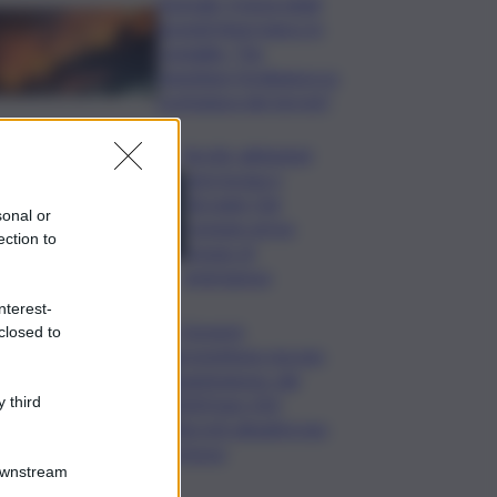
Acireale, il tema degli
incendi tiene banco in
Consiglio. “Far
rispettare l’ordinanza su
scerbatura dei terreni”
Siccità, abitazioni
senz’acqua a
Terrasini. Dal
sonal or
Comune arriva
ection to
bypass di
emergenza
nterest-
I Governi
closed to
promettono ma non
mantengono: dal
2020 ben 550
 third
decreti attuativi non
emessi
Downstream