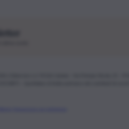
letter
le ultime novità
26 | Ediservice s.r.l. 95126 Catania – Via Principe Nicola, 22 – P
3210875 – Quotidiano di Sicilia usufruisce dei contributi di cui al
Alberto Tregua
Lavora con noi
Gerenza