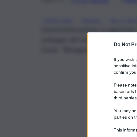
Google
Discover
Fonti 
, 
, 
PEPPE CASSÌ
RAGUSA
VAL DI NO
L’amministrazione si appresta 
sviluppo del territorio dell’are
Do Not Pr
Cassì: “Bisogna guardare a lu
If you wish 
sensitive in
confirm your
Please note
based ads b
third parties
You may sepa
parties on t
This informa
Participants