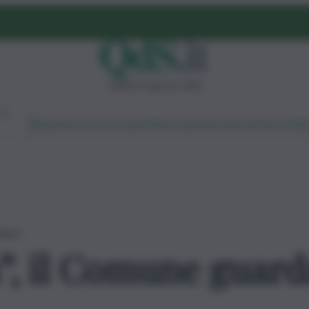
sabato 8 agosto 2026
Ambiente
Lavoro
Economia
Politica
Cultura
Dai Mercati
Podcast
Vid
uturo
”, il Comune guarda