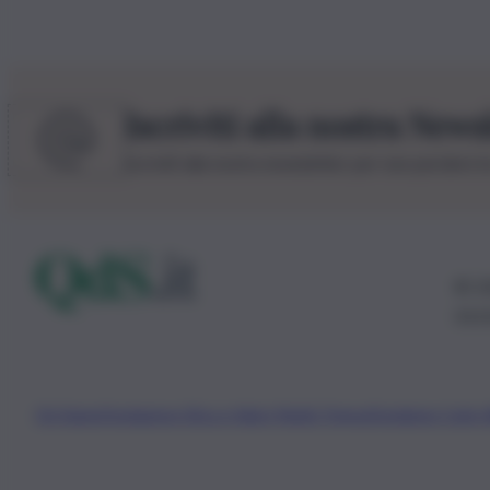
Iscriviti alla nostra News
Iscriviti alla nostra newsletter per non perdere 
© 20
0115
Chi Siamo
Fondazione Etica e Valori Marilù Tregua
Fondatore Carlo 