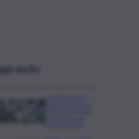
ggi anche
La parità nel campo
della ricerca è ancora
lontana ostacoli legati
al genere per nove
scienziate su dieci