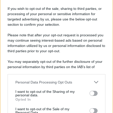
Iscriviti alla nostra Newsletter
If you wish to opt-out of the sale, sharing to third parties, or
Iscriviti alla nostra newsletter per non perdere le ultime
processing of your personal or sensitive information for
novità
targeted advertising by us, please use the below opt-out
section to confirm your selection.
Iscriviti Ora
Please note that after your opt-out request is processed you
may continue seeing interest-based ads based on personal
information utilized by us or personal information disclosed to
third parties prior to your opt-out.
You may separately opt-out of the further disclosure of your
personal information by third parties on the IAB’s list of
© 2026 | Ediservice s.r.l. 95126 Catania – Via Principe
downstream participants.
Nicola, 22 – P.IVA: 01153210875 – Cciaa Catania n.
Personal Data Processing Opt Outs
This information may also be disclosed by us to third parties
01153210875 – Quotidiano di Sicilia usufruisce dei
on the IAB’s List of Downstream Participants that may further
contributi di cui al D.lgs n. 70/2017
I want to opt-out of the Sharing of my
disclose it to other third parties.
personal data.
Opted In
I want to opt-out of the Sale of my
Personal Data.