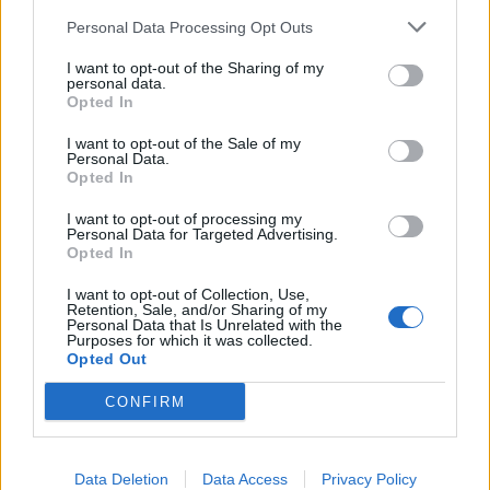
Nicola, 22 – P.IVA: 01153210875 – Cciaa Catania n.
Personal Data Processing Opt Outs
This information may also be disclosed by us to third parties
01153210875 – Quotidiano di Sicilia usufruisce dei
on the IAB’s List of Downstream Participants that may further
contributi di cui al D.lgs n. 70/2017
I want to opt-out of the Sharing of my
disclose it to other third parties.
personal data.
Opted In
I want to opt-out of the Sale of my
Personal Data.
Chi Siamo
Opted In
Fondazione Etica e Valori Marilù Tregua
Fondatore Carlo Alberto Tregua
Lavora con noi
I want to opt-out of processing my
Personal Data for Targeted Advertising.
Gerenza
Opted In
I want to opt-out of Collection, Use,
Retention, Sale, and/or Sharing of my
Personal Data that Is Unrelated with the
Purposes for which it was collected.
Opted Out
Scarica l’app
CONFIRM
Privacy Policy
Preferenze Privacy
Data Deletion
Data Access
Privacy Policy