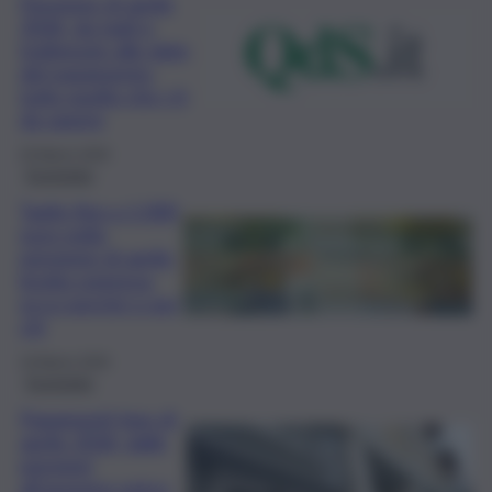
Pensione di aprile
2026, da tagli e
trattenute alle date
del pagamento:
tutto quello che c’è
da sapere
20 Marzo 2026
Economia
Taglio fino a 1.000
euro nella
pensione di aprile,
brutta sorpresa:
ecco perché e per
chi
19 Marzo 2026
Economia
Pagamenti Inps di
aprile 2026, dalle
pensioni
all’assegno unico: