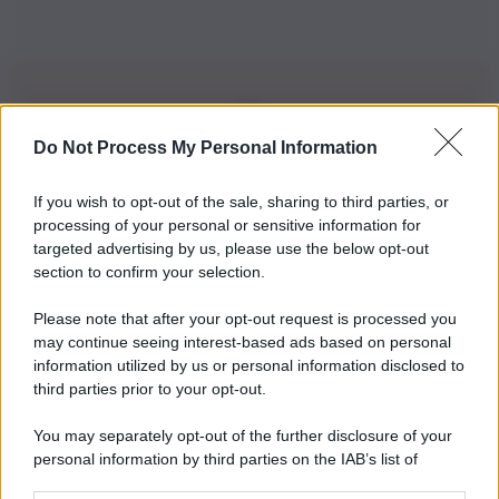
Do Not Process My Personal Information
Iscriviti alla nostra Newsletter
If you wish to opt-out of the sale, sharing to third parties, or
Iscriviti alla nostra newsletter per non perdere le ultime
processing of your personal or sensitive information for
novità
targeted advertising by us, please use the below opt-out
section to confirm your selection.
Iscriviti Ora
Please note that after your opt-out request is processed you
may continue seeing interest-based ads based on personal
information utilized by us or personal information disclosed to
third parties prior to your opt-out.
You may separately opt-out of the further disclosure of your
personal information by third parties on the IAB’s list of
© 2026 | Ediservice s.r.l. 95126 Catania – Via Principe
downstream participants.