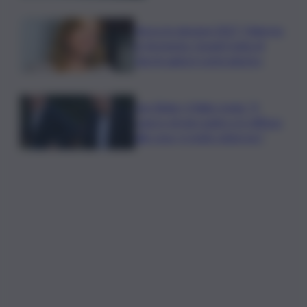
Verso le elezioni 2027, Palermo
in fermento: l’avanti tutta di
Varchi agita il centrodestra
Joe Biden, il figlio rivela: “Il
cancro di mio padre si è diffuso
alle ossa, è molto doloroso”