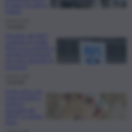
le date e le ultime
notizie
19 Marzo 2026
Economia
Pensioni, dal 2027
cambiano le soglie
d’età: ecco quando si
smetterà di lavorare
per ogni categoria di
lavoratori
19 Marzo 2026
Economia
A che età e con
quali requisiti si
andrà in
pensione dal
2027? Lo spiega
l’Inps