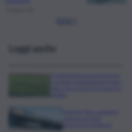
pagamenti
20 Febbraio 2026
1
2
3
4
…
Leggi anche
Il Catania elimina ai rigori il Vicenza
e si regala i trentaduesimi di Coppa
Italia contro il Parma: la cronaca e il
tabellino
Truffa del “finto carabiniere”,
catanese arrestato
all’aeroporto di Palermo