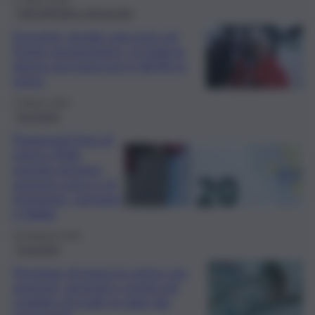
17 Marzo 2026
Fatti dall’Italia e dal mondo
Eurostat: gender gap pure sul
fronte pensionistico. In Italia le
donne percepiscono il 28,6% in
meno
14 Marzo 2026
Economia
Pagamenti Inps di
marzo 2026:
quando arrivano
assegno unico e di
inclusione, pensioni
e NaSpi
20 Febbraio 2026
Economia
Pensione di marzo in arrivo con
aumenti, arretrati e novità nel
cedolino di molti: le date dei