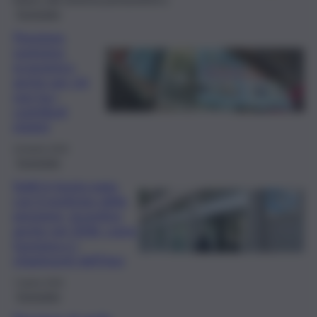
Economia
Pensione,
sostegno
economico
anche per chi
non ha i
contributi
minimi
19 Aprile 2026
Economia
Soldi in busta paga
con il posticipo della
pensione, incentivo
anche nel 2026: come
funziona e i
chiarimenti dell’Inps
7 Aprile 2026
Economia