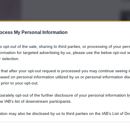
preferite
ocess My Personal Information
sugli enti che hanno pescato al di fuori
to opt-out of the sale, sharing to third parties, or processing of your per
otestano le sigle associate ad Anfop ed
formation for targeted advertising by us, please use the below opt-out s
 selection.
ie le assunzioni”
 that after your opt-out request is processed you may continue seeing i
ased on personal information utilized by us or personal information dis
 prior to your opt-out.
rately opt-out of the further disclosure of your personal information by
he IAB’s list of downstream participants.
tion may also be disclosed by us to third parties on the IAB’s List of 
 that may further disclose it to other third parties.