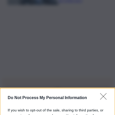
da 5mila euro
Do Not Process My Personal Information
Iscriviti alla nostra Newsletter
If you wish to opt-out of the sale, sharing to third parties, or
Iscriviti alla nostra newsletter per non perdere le ultime