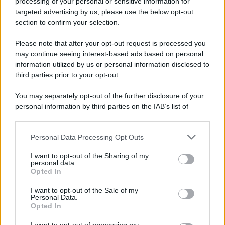
processing of your personal or sensitive information for
novità
targeted advertising by us, please use the below opt-out
section to confirm your selection.
Iscriviti Ora
Please note that after your opt-out request is processed you
may continue seeing interest-based ads based on personal
information utilized by us or personal information disclosed to
third parties prior to your opt-out.
You may separately opt-out of the further disclosure of your
personal information by third parties on the IAB’s list of
© 2026 | Ediservice s.r.l. 95126 Catania – Via Principe
downstream participants.
Nicola, 22 – P.IVA: 01153210875 – Cciaa Catania n.
Personal Data Processing Opt Outs
This information may also be disclosed by us to third parties
01153210875 – Quotidiano di Sicilia usufruisce dei
on the IAB’s List of Downstream Participants that may further
contributi di cui al D.lgs n. 70/2017
I want to opt-out of the Sharing of my
disclose it to other third parties.
personal data.
Opted In
I want to opt-out of the Sale of my
Personal Data.
Chi Siamo
Opted In
Fondazione Etica e Valori Marilù Tregua
Fondatore Carlo Alberto Tregua
Lavora con noi