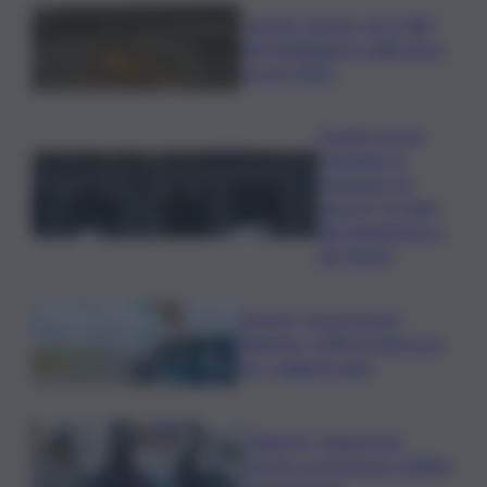
Caretta caretta, circa 280
nidi individuati in Italia dopo
record 2025
Quando arriva
l’assegno di
inclusione ad
agosto? Le date
del pagamento e
dei rinnovi
Turismo, Osservatorio
Telepass: +20% di interesse
per i viaggi in auto
Palermo, rapina in un
centro scommesse: bottino