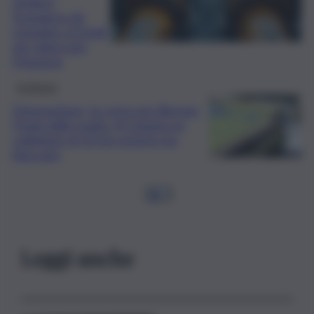
sindaco
Scandurra dà
mandato ai legali
per sbloccare
l’impasse
Inchiesta
Depurazione, la corsa per liberare
l’Isola dalle multe. A Catania un
collettore di 25 km pronto ma
bloccato
1
2
…
Leggi anche