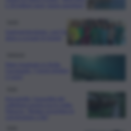
e 20 milioni spesi, basta aspettare”
Sanità
Gastroenterologia, così l’Ia
aiuta a scovare le lesioni
Ambiente
Mare inquinato in Sicilia,
Cacopardo: “I rischi infettivi
ci sono”
Sicilia
Acicastello, l’assurdità del
collettore pronto ma in stallo.
Fatuzzo: “Sindaci revochino la
convenzione a Sie”
Sicilia