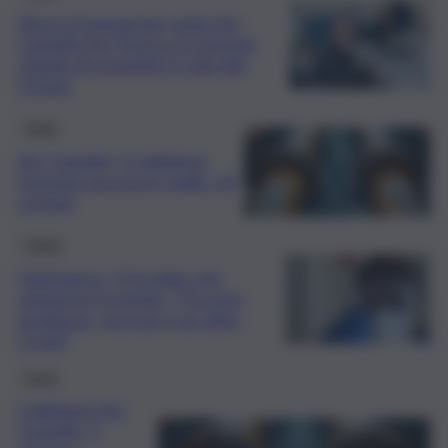
Verso il lungomare unito Aci
Castello-Aci Trezza: il Comune
chiede di acquisire il Lido dei
Ciclopi
Sicilia
Aci Castello, il collettore
fognario ancora in stallo: gli
scenari
Sanità
Hantavirus, il focolaio che
spaventa il mondo: “Occorre
prudenza, ma non è un altro
Covid”
Sicilia
Collettore Aci
Castello, il