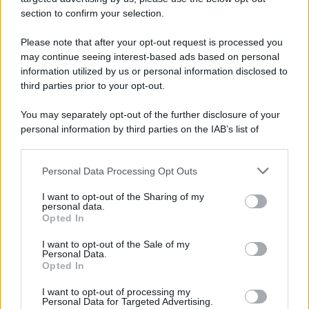
section to confirm your selection.
Iscriviti Ora
Please note that after your opt-out request is processed you
may continue seeing interest-based ads based on personal
information utilized by us or personal information disclosed to
third parties prior to your opt-out.
You may separately opt-out of the further disclosure of your
personal information by third parties on the IAB’s list of
© 2026 | Ediservice s.r.l. 95126 Catania – Via Principe
downstream participants.
Nicola, 22 – P.IVA: 01153210875 – Cciaa Catania n.
Personal Data Processing Opt Outs
This information may also be disclosed by us to third parties
01153210875 – Quotidiano di Sicilia usufruisce dei
on the IAB’s List of Downstream Participants that may further
contributi di cui al D.lgs n. 70/2017
I want to opt-out of the Sharing of my
disclose it to other third parties.
personal data.
Opted In
I want to opt-out of the Sale of my
Personal Data.
Chi Siamo
Opted In
Fondazione Etica e Valori Marilù Tregua
Fondatore Carlo Alberto Tregua
Lavora con noi
I want to opt-out of processing my
Personal Data for Targeted Advertising.
Gerenza