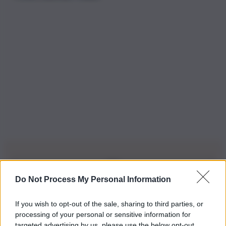
Do Not Process My Personal Information
Iscriviti alla nostra Newsletter
If you wish to opt-out of the sale, sharing to third parties, or
Iscriviti alla nostra newsletter per non perdere le ultime
processing of your personal or sensitive information for
novità
targeted advertising by us, please use the below opt-out