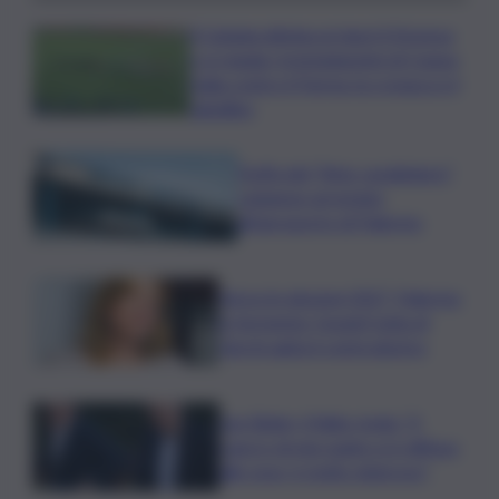
Il Catania elimina ai rigori il Vicenza
e si regala i trentaduesimi di Coppa
Italia contro il Parma: la cronaca e il
tabellino
Truffa del “finto carabiniere”,
catanese arrestato
all’aeroporto di Palermo
Verso le elezioni 2027, Palermo
in fermento: l’avanti tutta di
Varchi agita il centrodestra
Joe Biden, il figlio rivela: “Il
cancro di mio padre si è diffuso
alle ossa, è molto doloroso”