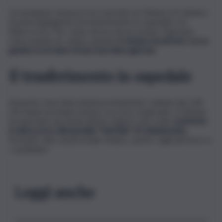
Un incidente sul lavoro ha costretto un 20enne di Cattolica
Eraclea (Agrigento) al trasferimento in ospedale con
l’elisoccorso. Per cause ancora da accertare, il giovane
stava arando un campo quando
è rimasto incastrato con la
gamba tra le lame di una macchina agricola.
Il trasferimento in ospedale
Sul posto sono intervenuti prontamente i sanitari del 118
che hanno prestato il primo soccorso al giovane. Il 20enne
ha riportato una ferita all’arto sinistro ed è stato
trasferito
in elisoccorso all’ospedale “Sant’Elia” di Caltanissetta.
Presenti, oltre al personale medico, anche i vigili del fuoco e
i carabinieri.
Leggi anche