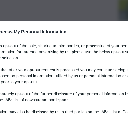
ocess My Personal Information
to opt-out of the sale, sharing to third parties, or processing of your per
formation for targeted advertising by us, please use the below opt-out s
 selection.
 that after your opt-out request is processed you may continue seeing i
ased on personal information utilized by us or personal information dis
’Azienda siciliana trasporti sono all’attenzione delle
 prior to your opt-out.
la commissione Bilancio è occupata anche dalle bozze di
ura finanziaria e dal parere sul riordino dei Consorzi di
rately opt-out of the further disclosure of your personal information by
he IAB’s list of downstream participants.
tà
ascolta l’assessore regionale per le Infrastrutture sui
 di servizio di trasporto pubblico locale extraurbano.
tion may also be disclosed by us to third parties on the IAB’s List of 
gazione in materia di emergenza idrica sul dissalatore di
 that may further disclose it to other third parties.
in Sicilia.