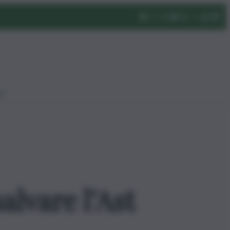
eo
alvare l’Ast