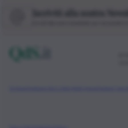
Iscriviti alla nostra News
Iscriviti alla nostra newsletter per non perdere 
© 20
0115
Chi Siamo
Fondazione Etica e Valori Marilù Tregua
Fondatore Carlo 
Privacy Policy
Preferenze Privacy