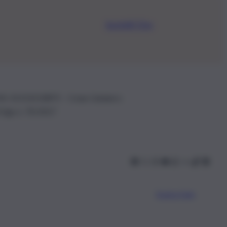
Iscriviti Ora
.IVA: 01153210875 – Cciaa Catania n.
 D.lgs n. 70/2017
Scarica l’app