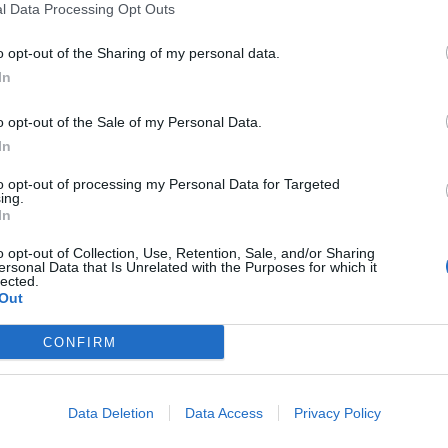
lavori nell’ambito delle proposte di legge in materia di
l Data Processing Opt Outs
o opt-out of the Sharing of my personal data.
ramma la nomina di un consulente nell’ambito dell’esame
In
nerali dei dipartimenti Autonomie locali e Funzione pubblica
o opt-out of the Sale of my Personal Data.
terie che necessitano di norme di attuazione della Carta
In
to opt-out of processing my Personal Data for Targeted
del Commissario straordinario dell’Istituto Zooprofilattico
ing.
ealth del ministero della Salute.
In
ale del dipartimento Programmazione sull’accordo del
o opt-out of Collection, Use, Retention, Sale, and/or Sharing
di sviluppo e coesione (Fsc) 21-27.
ersonal Data that Is Unrelated with the Purposes for which it
lected.
Out
CONFIRM
Data Deletion
Data Access
Privacy Policy