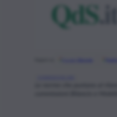
Google
Discover
Fonti 
Seguici su
COMMISSIONI ARS
Le norme che puntano al rilanc
commissioni Bilancio e Mobili