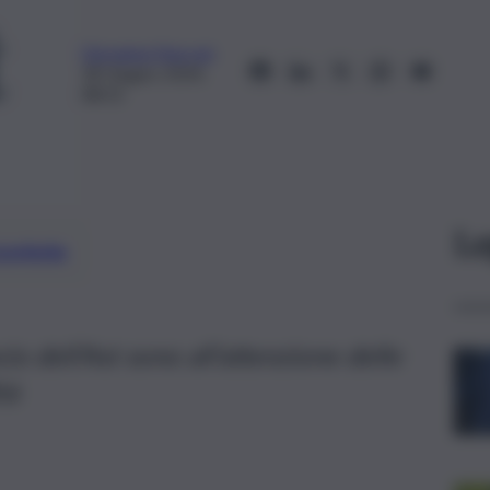
Giovanna Naccari
18 Giugno 2024,
08:53
Le
preferite
io dell’Ast sono all’attenzione delle
tà