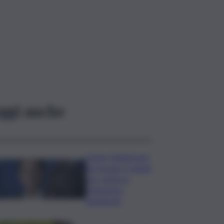
ggi anche
Conte: Meloni non
ha trovato 5 minuti
per verità su
Delmastro-
Santanchè