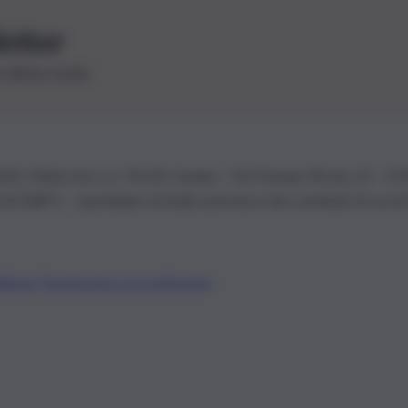
letter
le ultime novità
26 | Ediservice s.r.l. 95126 Catania – Via Principe Nicola, 22 – P
3210875 – Quotidiano di Sicilia usufruisce dei contributi di cui al
Alberto Tregua
Lavora con noi
Gerenza