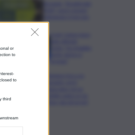
Bevande, “BrauBeviale
2026”: nuovi consumi
ridisegnano il mercato
Covid, Campo largo
unito difende
Conte: “ha ristabilito
sonal or
verità, destra si
ection to
arrenda”
nterest-
Chiedono l’ora a un
closed to
passante, poi lo
minacciano con un
coltello: panico in via
 third
Etnea, due gli arresti
Downstream