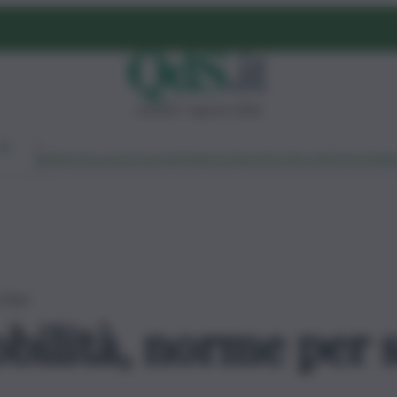
venerdì 7 agosto 2026
Ambiente
Lavoro
Economia
Politica
Cultura
Dai Mercati
Podcast
Vid
 l’Ast
bilità, norme per s