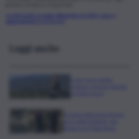
grammo di tabacco trasportato.
Iscriviti gratis al canale WhatsApp di QdS.it, news e
aggiornamenti CLICCA QUI
Leggi anche
Il vino rosso cambia
stagione, Grassini: d’estate
servitelo fresco
Bruciano rifiuti pericolosi nel
parco delle Madonie, due
denunce nel Palermitano