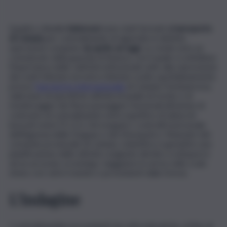
Quattro cittadini
bielorussi
sono stati fermati all’
aeroporto
di Catania
per contrabbando di sigarette in distinte
operazioni compiute
da aprile ad oggi
. Lo rende noto un
comunicato della guardia di finanza, con il quale si sottolinea
l’importanza delle «attività istituzionali volte alla repressione
dei reati tributari ed extra-tributari svolte quotidianamente
presso
l’aeroporto internazionale
di Catania-Fontanarossa,
sulla base di specifiche attività di analisi di rischio e di
monitoraggio dei flussi passeggeri funzionali all’azione di
contrasto al contrabbando extra-ispettivo di tabacchi
lavorati esteri (T.L.E.)». Ad eseguire i controlli il personale
dell’Agenzia delle Dogane e dei Monopoli e i finanzieri del
comando provinciale di Catania. L’obiettivo è garantire una
pianificazione delle attività congiunte dirette a sottoporre
ad un accurato screening i viaggiatori in arrivo nello scalo
etneo con voli in transito o provenienti dalla Grecia.
L’indagine
I contrabbandieri provenienti da rotte balcaniche, al fine di