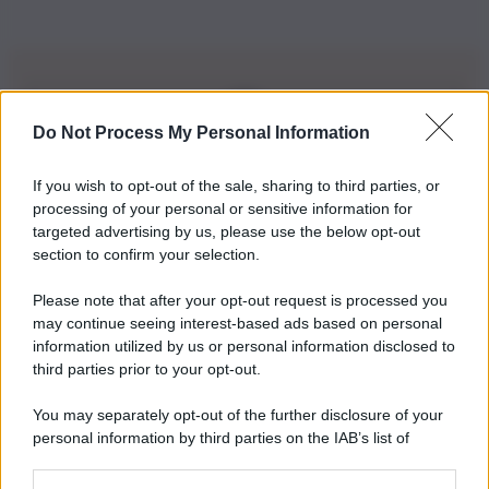
Do Not Process My Personal Information
Iscriviti alla nostra Newsletter
If you wish to opt-out of the sale, sharing to third parties, or
Iscriviti alla nostra newsletter per non perdere le ultime
processing of your personal or sensitive information for
novità
targeted advertising by us, please use the below opt-out
section to confirm your selection.
Iscriviti Ora
Please note that after your opt-out request is processed you
may continue seeing interest-based ads based on personal
information utilized by us or personal information disclosed to
third parties prior to your opt-out.
You may separately opt-out of the further disclosure of your
personal information by third parties on the IAB’s list of
© 2026 | Ediservice s.r.l. 95126 Catania – Via Principe
downstream participants.
Nicola, 22 – P.IVA: 01153210875 – Cciaa Catania n.