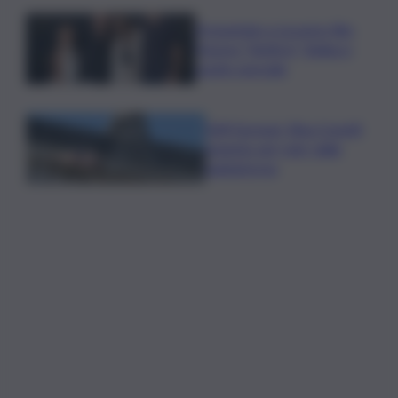
Presentato a Locarno film
Totorici “Ketticé”, Bellucci
ospite speciale
Tuffi Europei, Elisa Cosetti
argento nel ‘volo’ dalla
piattaforma