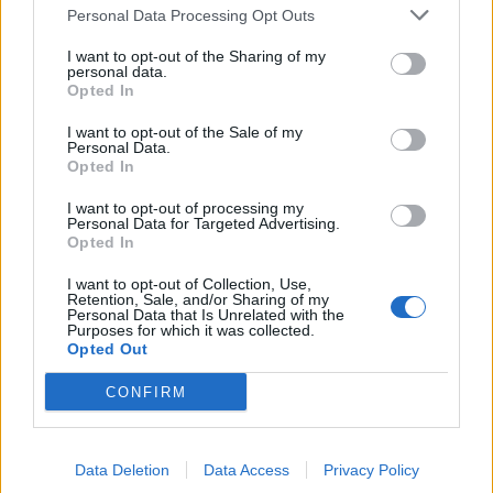
Personal Data Processing Opt Outs
This information may also be disclosed by us to third parties
01153210875 – Quotidiano di Sicilia usufruisce dei
on the IAB’s List of Downstream Participants that may further
contributi di cui al D.lgs n. 70/2017
I want to opt-out of the Sharing of my
disclose it to other third parties.
personal data.
Opted In
I want to opt-out of the Sale of my
Personal Data.
Chi Siamo
Opted In
Fondazione Etica e Valori Marilù Tregua
Fondatore Carlo Alberto Tregua
Lavora con noi
I want to opt-out of processing my
Personal Data for Targeted Advertising.
Gerenza
Opted In
I want to opt-out of Collection, Use,
Retention, Sale, and/or Sharing of my
Personal Data that Is Unrelated with the
Purposes for which it was collected.
Opted Out
Scarica l’app
CONFIRM
Privacy Policy
Preferenze Privacy
Data Deletion
Data Access
Privacy Policy