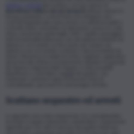
eludere i controlli
alla frontiera, cercano spesso di
diversificare l’utilizzo dei vari aeroporti
utili per entrare in
Europa, puntando a scali di Paesi ove ritengono che i
controlli doganali siano meno incisivi. Le attività di analisi e
controllo hanno consentito di selezionare, presso lo scalo
etneo, nel periodo aprile/luglio 2024, i quattro passeggeri,
tutti di nazionalità bielorussa, uno dei quali proveniente da
Salonicco con transito su Stoccarda, uno sempre da
Salonicco ma con transito su Atene e due provenienti da
Atene. Attraverso le analisi di rischio congiunte, applicative
del protocollo d’intesa recentemente stipulato tra guardia
dio finanza e Agenzia delle Dogane, è stato possibile
identificare e controllare i bagagli dei quattro, che
risultavano contenere tabacchi lavorati esteri di
contrabbando, sprovvisti di contrassegno di Stato.
Scattano sequestro ed arresti
Le sigarette sono state sequestrate, tre contrabbandieri
arrestati e il quarto denunciato a piede libero. Sequestrate
sigarette per 215 chili. A ciascuno dei quattro bielorussi
verrà inoltre contestata una multa di 5,16 euro per ogni