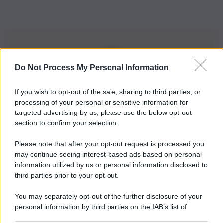
Do Not Process My Personal Information
Iscriviti alla nostra Newsletter
If you wish to opt-out of the sale, sharing to third parties, or
Iscriviti alla nostra newsletter per non perdere le ultime
processing of your personal or sensitive information for
novità
targeted advertising by us, please use the below opt-out
section to confirm your selection.
Iscriviti Ora
Please note that after your opt-out request is processed you
may continue seeing interest-based ads based on personal
information utilized by us or personal information disclosed to
third parties prior to your opt-out.
You may separately opt-out of the further disclosure of your
personal information by third parties on the IAB’s list of
© 2026 | Ediservice s.r.l. 95126 Catania – Via Principe
downstream participants.