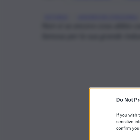
, 
AUTOBUS
LAVORATORI STAGIONALI
Non si sa ancora cosa abbia ca
famosa per la sua grande indu
Do Not Pr
If you wish 
sensitive in
confirm your