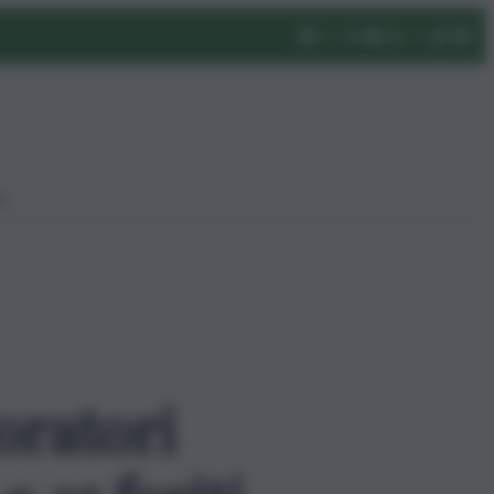
eo
oratori