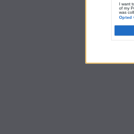
I want t
of my P
was col
Opted 