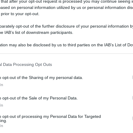
 that after your opt-out request is processed you may continue seeing i
ased on personal information utilized by us or personal information dis
ali marocchini
si è ribaltato nel sud della Spagna: una donna
quali in modo molto grave.
 prior to your opt-out.
rately opt-out of the further disclosure of your personal information by
he IAB’s list of downstream participants.
una strada a circa 50 chilometri dalla città andalusa di
tion may also be disclosed by us to third parties on the IAB’s List of 
avoratori agricoli marocchini.
“Una donna è morta e altre
 that may further disclose it to other third parties.
ato i servizi di soccorso sul sito web del governo
o la tragedia in una regione famosa per la sua grande
l Data Processing Opt Outs
o opt-out of the Sharing of my personal data.
In
o opt-out of the Sale of my Personal Data.
 espresso “le sue condoglianze e il suo profondo
o gravissimo incidente”.
In
to opt-out of processing my Personal Data for Targeted
ing.
In