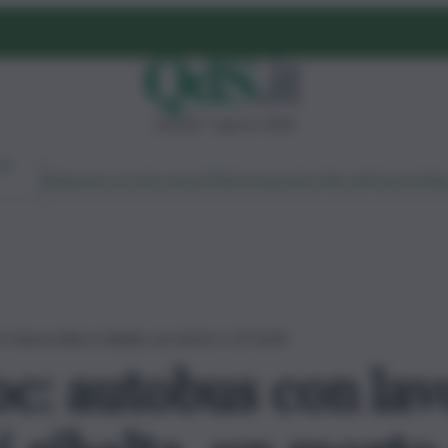
venerdì 7 agosto 2026
Ambiente
Lavoro
Economia
Politica
Cultura
Dai Mercati
Podcast
Vid
 marocchini si ribalta, un morto e 25 feriti
oc: autobus con lav