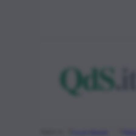
Google
Discover
Fonti 
Seguici su