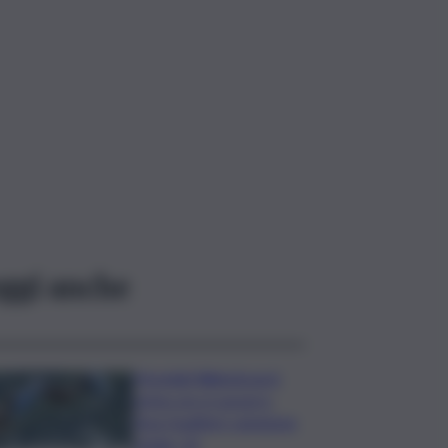
ggi anche
Mondiali Wakeboard:
primo oro è azzurro,
Noa Gualtieri campione
Under 14