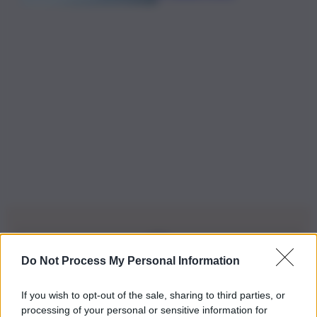
Do Not Process My Personal Information
Iscriviti alla nostra Newsletter
If you wish to opt-out of the sale, sharing to third parties, or
Iscriviti alla nostra newsletter per non perdere le ultime
processing of your personal or sensitive information for