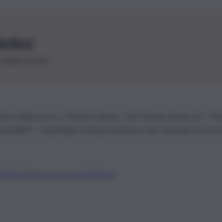
letter
le ultime novità
26 | Ediservice s.r.l. 95126 Catania – Via Principe Nicola, 22 – P
3210875 – Quotidiano di Sicilia usufruisce dei contributi di cui al
Alberto Tregua
Lavora con noi
Gerenza