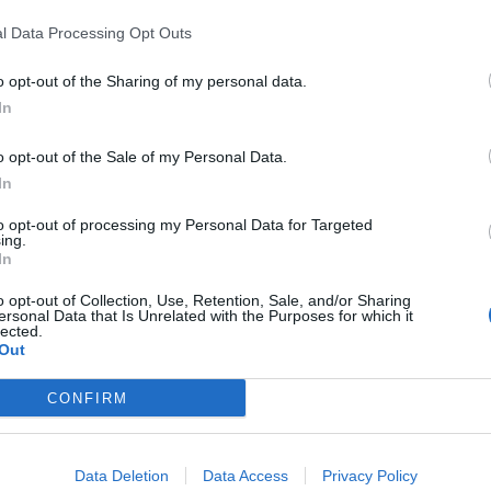
tte sono giunti 174 migranti, tra cui 16 minori e 15 donne.
l Data Processing Opt Outs
o opt-out of the Sharing of my personal data.
In
archi e trasferimenti a
o opt-out of the Sale of my Personal Data.
In
to opt-out of processing my Personal Data for Targeted
ntino, al
centro del dibattito nazionale proprio per la
ing.
 giunti 174 migranti, tra cui 16 minori e 15 donne. Fuggiti
In
 di Egitto, Palestina, Siria, Sudan, Bangladesh e Pakistan.
o opt-out of Collection, Use, Retention, Sale, and/or Sharing
 stati accompagnati nell’
hotspot di contrada Imbriacola
,
ersonal Data that Is Unrelated with the Purposes for which it
nto, proseguono i trasferimenti.
lected.
Out
e scorse ore, infatti, il cimitero di Santo Stefano
i migranti coinvolti in uno dei recenti
naufragi al largo di
CONFIRM
orpi di
due neonati
. Un orrore senza fine, che miete giorno
Data Deletion
Data Access
Privacy Policy