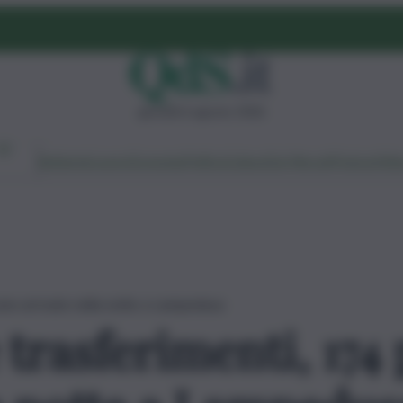
giovedì 6 agosto 2026
Ambiente
Lavoro
Economia
Politica
Cultura
Dai Mercati
Podcast
Vid
one arrivate nella notte a Lampedusa
 trasferimenti, 174