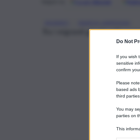
Google
Discover
Fonti 
Seguici su
, 
MIGRANTI
SBARCHI LAMPEDUSA
Tra i migranti giunti nelle sc
Do Not Pr
If you wish 
sensitive in
confirm your
Please note
based ads b
third parties
You may sepa
parties on t
This informa
Participants