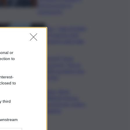
imprese grazie al
risanamento”
Vino, “Calici di Stelle”:
il 10 agosto tanti
eventi in tutta Italia
sonal or
MotoGP, Torna
ection to
Bezzecchi: “Non al
100% ma lotterò fino
alla fine”
nterest-
closed to
Calcio, Roma,
Pellegrini rinnova.
 third
Accordo per un’altra
stagione
Downstream