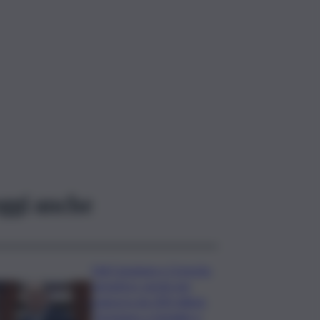
ggi anche
Ddl Coesione e Crescita,
semaforo verde per
manovra da 200 milioni:
“Sostegno a famiglie e