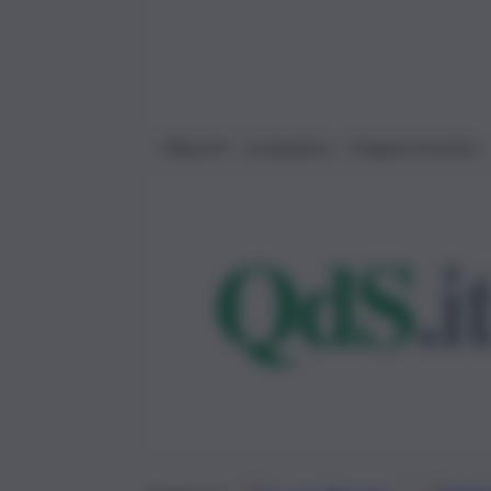
Migranti – Lampedusa – Imagoeconomica