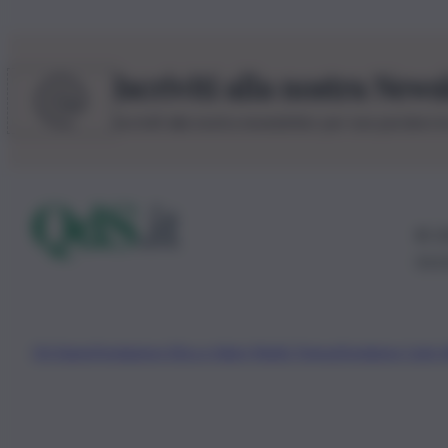
Iscriviti alla nostra News
Iscriviti alla nostra newsletter per non perdere 
© 20
0115
Chi Siamo
Fondazione Etica e Valori Marilù Tregua
Fondatore Carlo 