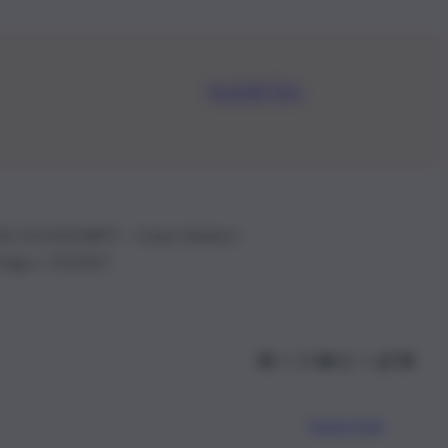
Iscriviti Ora
.IVA: 01153210875 – Cciaa Catania n.
 D.lgs n. 70/2017
Scarica l’app