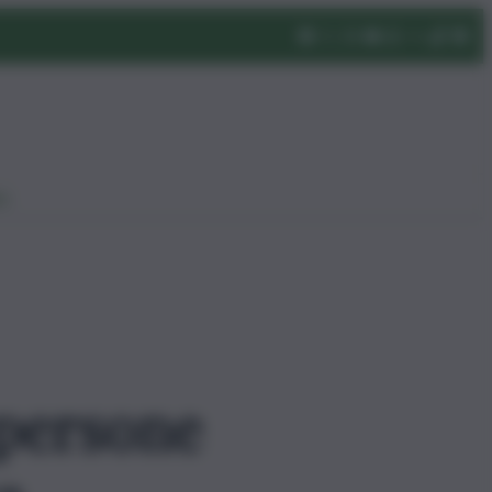
eo
 persone